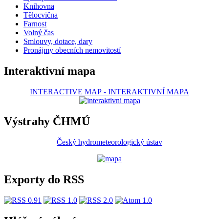
Knihovna
Tělocvična
Farnost
Volný čas
Smlouvy, dotace, dary
Pronájmy obecních nemovitostí
Interaktivní mapa
INTERACTIVE MAP
-
INTERAKTIVNÍ MAPA
Výstrahy ČHMÚ
Český hydrometeorologický ústav
Exporty do RSS