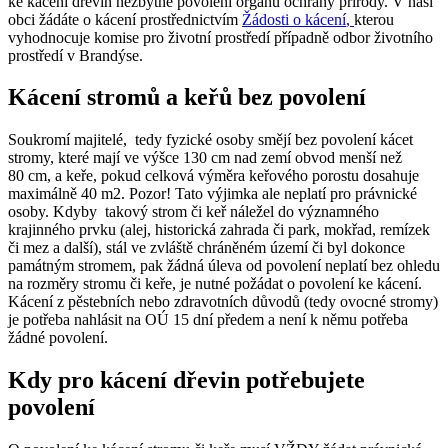
ke kácení dřevin nezbytné povolení orgánu ochrany přírody. V naší
obci žádáte o kácení prostřednictvím
Ž
ádosti o kácení
,
kterou
vyhodnocuje komise pro životní prostředí případně odbor životního
prostředí v Brandýse.
Kácení stromů a keřů bez povolení
Soukromí majitelé, tedy fyzické osoby smějí bez povolení kácet
stromy, které mají ve výšce 130 cm nad zemí obvod menší než
80 cm, a keře, pokud celková výměra keřového porostu dosahuje
maximálně 40 m2. Pozor! Tato výjimka ale neplatí pro právnické
osoby. Kdyby takový strom či keř náležel do významného
krajinného prvku (alej, historická zahrada či park, mokřad, remízek
či mez a další), stál ve zvláště chráněném území či byl dokonce
památným stromem, pak žádná úleva od povolení neplatí bez ohledu
na rozměry stromu či keře, je nutné požádat o povolení ke kácení.
Kácení z pěstebních nebo zdravotních důvodů (tedy ovocné stromy)
je potřeba nahlásit na OÚ 15 dní předem a není k němu potřeba
žádné povolení.
Kdy pro kácení dřevin potřebujete
povolení