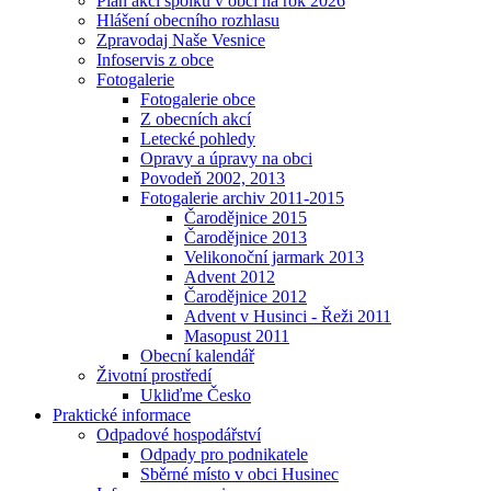
Plán akcí spolků v obci na rok 2026
Hlášení obecního rozhlasu
Zpravodaj Naše Vesnice
Infoservis z obce
Fotogalerie
Fotogalerie obce
Z obecních akcí
Letecké pohledy
Opravy a úpravy na obci
Povodeň 2002, 2013
Fotogalerie archiv 2011-2015
Čarodějnice 2015
Čarodějnice 2013
Velikonoční jarmark 2013
Advent 2012
Čarodějnice 2012
Advent v Husinci - Řeži 2011
Masopust 2011
Obecní kalendář
Životní prostředí
Ukliďme Česko
Praktické informace
Odpadové hospodářství
Odpady pro podnikatele
Sběrné místo v obci Husinec