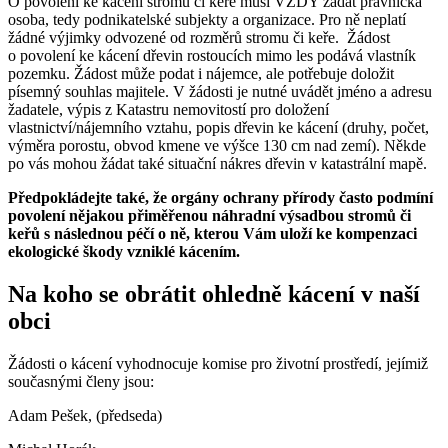
O povolení ke kácení stromu či keře musí VŽDY žádat právnická
osoba, tedy podnikatelské subjekty a organizace. Pro ně neplatí
žádné výjimky odvozené od rozměrů stromu či keře. Žádost
o povolení ke kácení dřevin rostoucích mimo les podává vlastník
pozemku. Žádost může podat i nájemce, ale potřebuje doložit
písemný souhlas majitele. V žádosti je nutné uvádět jméno a adresu
žadatele, výpis z Katastru nemovitostí pro doložení
vlastnictví/nájemního vztahu, popis dřevin ke kácení (druhy, počet,
výměra porostu, obvod kmene ve výšce 130 cm nad zemí). Někde
po vás mohou žádat také situační nákres dřevin v katastrální mapě.
Předpokládejte také, že orgány ochrany přírody často podmíní
povolení nějakou přiměřenou náhradní výsadbou stromů či
keřů s následnou péčí o ně, kterou Vám uloží ke kompenzaci
ekologické škody vzniklé kácením.
Na koho se obrátit ohledně kácení v naší
obci
Žádosti o kácení vyhodnocuje komise pro životní prostředí, jejímiž
současnými členy jsou:
Adam Pešek, (předseda)