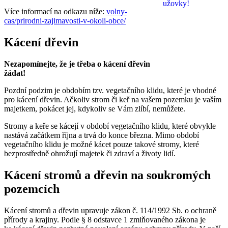
Více informací na odkazu níže:
volny-
cas/prirodni-zajimavosti-v-okoli-obce/
Kácení dřevin
Nezapomínejte, že je třeba o kácení dřevin
žádat!
Pozdní podzim je obdobím tzv. vegetačního klidu, které je vhodné
pro kácení dřevin. Ačkoliv strom či keř na vašem pozemku je vaším
majetkem, pokácet jej, kdykoliv se Vám zlíbí, nemůžete.
Stromy a keře se kácejí v období vegetačního klidu, které obvykle
nastává začátkem října a trvá do konce března. Mimo období
vegetačního klidu je možné kácet pouze takové stromy, které
bezprostředně ohrožují majetek či zdraví a životy lidí.
Kácení stromů a dřevin na soukromých
pozemcích
Kácení stromů a dřevin upravuje zákon č. 114/1992 Sb. o ochraně
přírody a krajiny. Podle § 8 odstavce 1 zmiňovaného zákona je