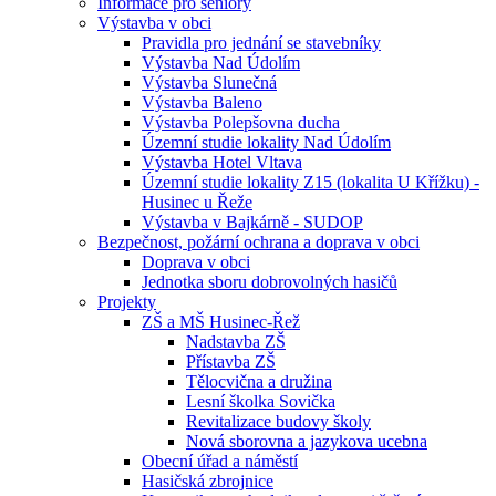
Informace pro seniory
Výstavba v obci
Pravidla pro jednání se stavebníky
Výstavba Nad Údolím
Výstavba Slunečná
Výstavba Baleno
Výstavba Polepšovna ducha
Územní studie lokality Nad Údolím
Výstavba Hotel Vltava
Územní studie lokality Z15 (lokalita U Křížku) -
Husinec u Řeže
Výstavba v Bajkárně - SUDOP
Bezpečnost, požární ochrana a doprava v obci
Doprava v obci
Jednotka sboru dobrovolných hasičů
Projekty
ZŠ a MŠ Husinec-Řež
Nadstavba ZŠ
Přístavba ZŠ
Tělocvična a družina
Lesní školka Sovička
Revitalizace budovy školy
Nová sborovna a jazykova ucebna
Obecní úřad a náměstí
Hasičská zbrojnice