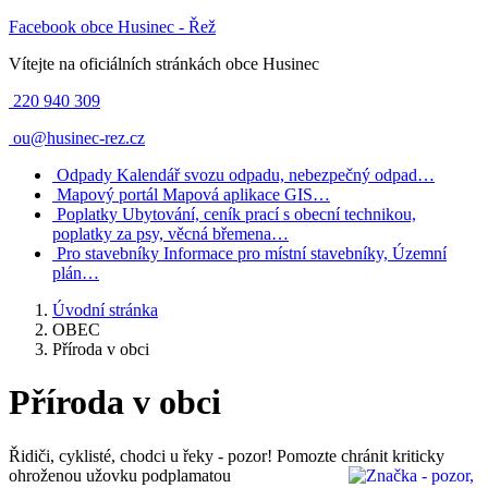
Facebook obce Husinec - Řež
Vítejte na oficiálních stránkách obce Husinec
220 940 309
ou@husinec-rez.cz
Odpady
Kalendář svozu odpadu, nebezpečný odpad…
Mapový portál
Mapová aplikace GIS…
Poplatky
Ubytování, ceník prací s obecní technikou,
poplatky za psy, věcná břemena…
Pro stavebníky
Informace pro místní stavebníky, Územní
plán…
Úvodní stránka
OBEC
Příroda v obci
Příroda v obci
Řidiči, cyklisté, chodci u řeky - pozor! Pomozte chránit kriticky
ohroženou užovku podplamatou