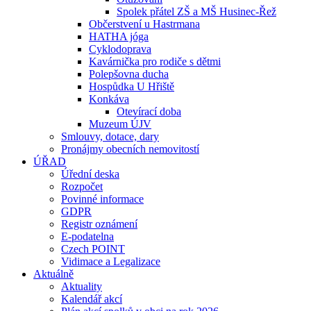
Spolek přátel ZŠ a MŠ Husinec-Řež
Občerstvení u Hastrmana
HATHA jóga
Cyklodoprava
Kavárnička pro rodiče s dětmi
Polepšovna ducha
Hospůdka U Hřiště
Konkáva
Otevírací doba
Muzeum ÚJV
Smlouvy, dotace, dary
Pronájmy obecních nemovitostí
ÚŘAD
Úřední deska
Rozpočet
Povinné informace
GDPR
Registr oznámení
E-podatelna
Czech POINT
Vidimace a Legalizace
Aktuálně
Aktuality
Kalendář akcí