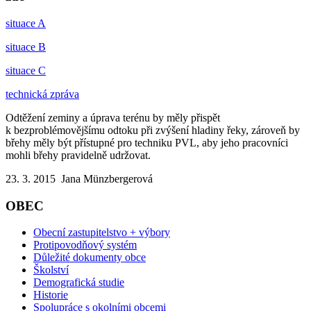
situace A
situace B
situace C
technická zpráva
Odtěžení zeminy a úprava terénu by měly přispět
k bezproblémovějšímu odtoku při zvýšení hladiny řeky, zároveň by
břehy měly být přístupné pro techniku PVL, aby jeho pracovníci
mohli břehy pravidelně udržovat.
23. 3. 2015 Jana Münzbergerová
OBEC
Obecní zastupitelstvo + výbory
Protipovodňový systém
Důležité dokumenty obce
Školství
Demografická studie
Historie
Spolupráce s okolními obcemi