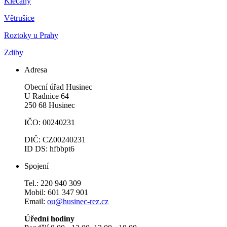
Klecany
Větrušice
Roztoky u Prahy
Zdiby
Adresa
Obecní úřad Husinec
U Radnice 64
250 68 Husinec
IČO: 00240231
DIČ: CZ00240231
ID DS: hfbbpt6
Spojení
Tel.: 220 940 309
Mobil: 601 347 901
Email:
ou@husinec-rez.cz
Úřední hodiny