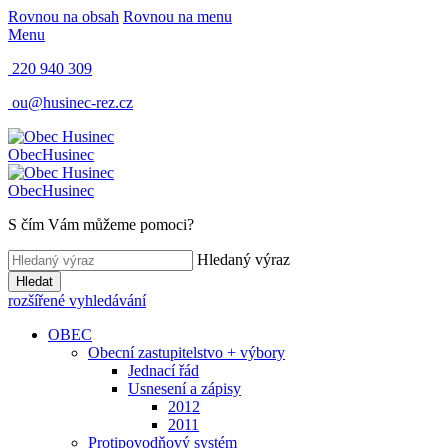
Rovnou na obsah
Rovnou na menu
Menu
220 940 309
ou@husinec-rez.cz
Obec
Husinec
Obec
Husinec
S čím Vám můžeme pomoci?
Hledaný výraz
Hledat
rozšířené vyhledávání
OBEC
Obecní zastupitelstvo + výbory
Jednací řád
Usnesení a zápisy
2012
2011
Protipovodňový systém