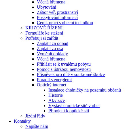
Věcná břemena
Ubytování
Zábor veř. prostranství
Poskytování informací
Ceník prací s obecní technikou
KRIZOVÉ ŘÍZENÍ
Formuláře ke stažení
Potřebuji si zařídit
Zaplatit za odpad
Zaplatit za psa
Vyměnit doklady
Věcná břemena
Přihlásit se k trvalému pobytu
Pomoc s údržbou nemovitosti
Příspěvek pro dítě v soukromé školce
Poradit s energiemi
Optický internet
Instalace chráničky na pozemku občanů
Historie
Akvizice
Výstavba optické sítě v obci
Připojení k optické síti
Jízdní řády
Kontakty
Napište nám