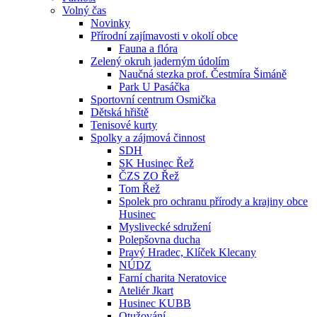
Volný čas
Novinky
Přírodní zajímavosti v okolí obce
Fauna a flóra
Zelený okruh jaderným údolím
Naučná stezka prof. Čestmíra Šimáně
Park U Pasáčka
Sportovní centrum Osmička
Dětská hřiště
Tenisové kurty
Spolky a zájmová činnost
SDH
SK Husinec Řež
ČZS ZO Řež
Tom Řež
Spolek pro ochranu přírody a krajiny obce
Husinec
Myslivecké sdružení
Polepšovna ducha
Pravý Hradec, Klíček Klecany
NÚDZ
Farní charita Neratovice
Ateliér Jkart
Husinec KUBB
Otužování