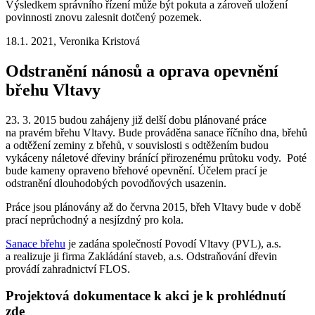
Výsledkem správního řízení může být pokuta a zároveň uložení
povinnosti znovu zalesnit dotčený pozemek.
18.1. 2021, Veronika Kristová
Odstranění nánosů a oprava opevnění
břehu Vltavy
23. 3. 2015 budou zahájeny již delší dobu plánované práce
na pravém břehu Vltavy. Bude prováděna sanace říčního dna, břehů
a odtěžení zeminy z břehů, v souvislosti s odtěžením budou
vykáceny náletové dřeviny bránící přirozenému průtoku vody. Poté
bude kameny opraveno břehové opevnění. Účelem prací je
odstranění dlouhodobých povodňových usazenin.
Práce jsou plánovány až do června 2015, břeh Vltavy bude v době
prací neprůchodný a nesjízdný pro kola.
Sanace břehu
je zadána společností Povodí Vltavy (PVL), a.s.
a realizuje ji firma Zakládání staveb, a.s. Odstraňování dřevin
provádí zahradnictví FLOS.
Projektová dokumentace k akci je k prohlédnutí
zde