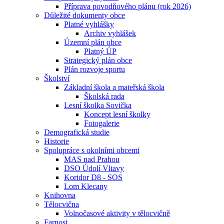
Příprava povodňového plánu (rok 2026)
Důležité dokumenty obce
Platné vyhlášky
Archiv vyhlášek
Územní plán obce
Platný ÚP
Strategický plán obce
Plán rozvoje sportu
Školství
Základní škola a mateřská škola
Školská rada
Lesní školka Sovička
Koncept lesní školky
Fotogalerie
Demografická studie
Historie
Spolupráce s okolními obcemi
MAS nad Prahou
DSO Údolí Vltavy
Koridor D8 - SOS
Lom Klecany
Knihovna
Tělocvična
Volnočasové aktivity v tělocvičně
Farnost