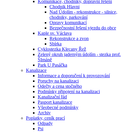
Komunikace, chodniky, dopravni řešení
Chodnik Hlavni
Nad Údolím - rekonstrukce - silnice,
chodniky, parkování
Opravy komunikací
Bezpečnostní řešení vjezdu do obce
Kaple sv. Václava
Rekonstrukce a zvon
Sbírka
Cyklostezka Klecany Řež
Zelený okruh jaderným údolím - stezka prof.
ŠImáně
Park U Pasáčka
Kanalizace
Informace a doporučení k provozování
Poruchy na kanalizaci
Odečty a cena stočného
Podmínky připojení na kanalizaci
Kanalizační řád
Pasport kanalizace
Všeobecné podmínky
Archiv
Poplatky, ceník prací
Odpady
Psi