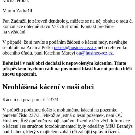
Michal Horák
Martin Zadražil
Pan Zadražil je zároveň dendrolog, můžete se na něj obrátit o radu či
konzultace ohledně stavu Vašich stromů. Kontakt předáme
na vyžádání.
V případě, že si nevíte s podáním žádosti o kácení rady, neváhejte
se obrátit na Adama Peška
pesek@husinec-rez.cz
nebo referentku
obecního úřadu, paní Kateřinu Mareyi
ou@husinec-rez.cz
.
Bohužel i v naší obci dochází k nepovoleným kácením. Tímto
příspěvkem bychom rádi na povinnost hlásit kácení proto chtěli
znovu upozornit.
Neohlášená kácení v naší obci
Kácení na poz. parc. č. 237/3
V průběhu podzimu došlo k mohutnému kácení na pozemku
parcelní číslo 237/3. Jelikož se jedná o lesní pozemek, není OÚ
Husinec, Řež oprávněn zahájit správní řízení v této věci. Informace
o kácení i se stručnou fotodokumentací byly odeslány MěÚ Brandýs
nad Labem, který s majitelem zahájí (či zahájil) správní řízení.