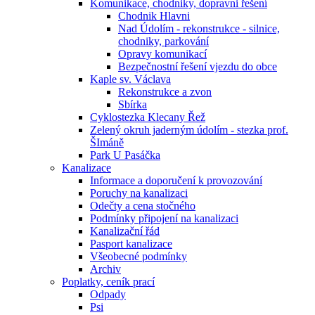
Komunikace, chodniky, dopravni řešení
Chodnik Hlavni
Nad Údolím - rekonstrukce - silnice,
chodniky, parkování
Opravy komunikací
Bezpečnostní řešení vjezdu do obce
Kaple sv. Václava
Rekonstrukce a zvon
Sbírka
Cyklostezka Klecany Řež
Zelený okruh jaderným údolím - stezka prof.
ŠImáně
Park U Pasáčka
Kanalizace
Informace a doporučení k provozování
Poruchy na kanalizaci
Odečty a cena stočného
Podmínky připojení na kanalizaci
Kanalizační řád
Pasport kanalizace
Všeobecné podmínky
Archiv
Poplatky, ceník prací
Odpady
Psi