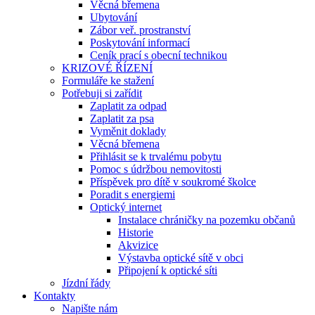
Věcná břemena
Ubytování
Zábor veř. prostranství
Poskytování informací
Ceník prací s obecní technikou
KRIZOVÉ ŘÍZENÍ
Formuláře ke stažení
Potřebuji si zařídit
Zaplatit za odpad
Zaplatit za psa
Vyměnit doklady
Věcná břemena
Přihlásit se k trvalému pobytu
Pomoc s údržbou nemovitosti
Příspěvek pro dítě v soukromé školce
Poradit s energiemi
Optický internet
Instalace chráničky na pozemku občanů
Historie
Akvizice
Výstavba optické sítě v obci
Připojení k optické síti
Jízdní řády
Kontakty
Napište nám