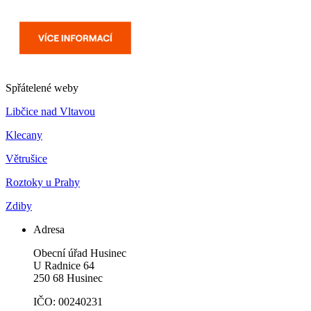
Spřátelené weby
Libčice nad Vltavou
Klecany
Větrušice
Roztoky u Prahy
Zdiby
Adresa
Obecní úřad Husinec
U Radnice 64
250 68 Husinec
IČO: 00240231