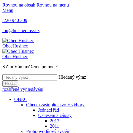
Rovnou na obsah
Rovnou na menu
Menu
220 940 309
ou@husinec-rez.cz
Obec
Husinec
Obec
Husinec
S čím Vám můžeme pomoci?
Hledaný výraz
Hledat
rozšířené vyhledávání
OBEC
Obecní zastupitelstvo + výbory
Jednací řád
Usnesení a zápisy
2012
2011
Protipovodňový systém