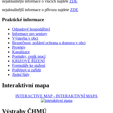
nejaktuálnější informace o vlacích najdete
ZDE
nejaktuálnější informace o přívozu najdete
ZDE
Praktické informace
Odpadové hospodářství
Informace pro seniory
Výstavba v obci
Bezpečnost, požární ochrana a doprava v obci
Projekty
Kanalizace
Poplatky, ceník prací
KRIZOVÉ ŘÍZENÍ
Formuláře ke stažení
Potřebuji si zařídit
Jízdní řády
Interaktivní mapa
INTERACTIVE MAP
-
INTERAKTIVNÍ MAPA
Výstrahy ČHMÚ