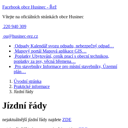
Facebook obce Husinec - Řež
Vítejte na oficiálních stránkách obce Husinec
220 940 309
ou@husinec-rez.cz
Odpady
Kalendář svozu odpadu, nebezpečný odpad…
Mapový portál
Mapová aplikace GIS…
Poplatky
Ubytování, ceník prací s obecní technikou,
poplatky za psy, věcná břemena…
Pro stavebníky
Informace pro místní stavebníky, Územní
plán…
Úvodní stránka
Praktické informace
Jízdní řády
Jízdní řády
nejaktuálnější jízdní řády najdete
ZDE