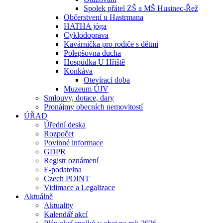
Spolek přátel ZŠ a MŠ Husinec-Řež
Občerstvení u Hastrmana
HATHA jóga
Cyklodoprava
Kavárnička pro rodiče s dětmi
Polepšovna ducha
Hospůdka U Hřiště
Konkáva
Otevírací doba
Muzeum ÚJV
Smlouvy, dotace, dary
Pronájmy obecních nemovitostí
ÚŘAD
Úřední deska
Rozpočet
Povinné informace
GDPR
Registr oznámení
E-podatelna
Czech POINT
Vidimace a Legalizace
Aktuálně
Aktuality
Kalendář akcí