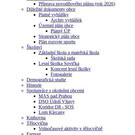
Příprava povodňového plánu (rok 2026)
Důležité dokumenty obce
Platné vyhlášky
Archiv vyhlášek
Územní plán obce
Platný ÚP
Strategický plán obce
Plán rozvoje sportu
Školství
Základní škola a mateřská škola
Školská rada
Lesní školka Sovička
Koncept lesní školky
Fotogalerie
Demografická studie
Historie
Spolupráce s okolními obcemi
MAS nad Prahou
DSO Údolí Vltavy
Koridor D8 - SOS
Lom Klecany
Knihovna
Tělocvična
Volnočasové aktivity v tělocvičně
Farnost