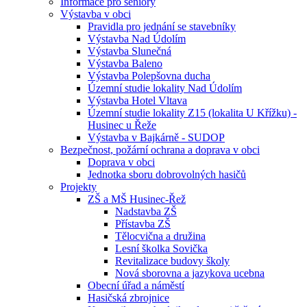
Informace pro seniory
Výstavba v obci
Pravidla pro jednání se stavebníky
Výstavba Nad Údolím
Výstavba Slunečná
Výstavba Baleno
Výstavba Polepšovna ducha
Územní studie lokality Nad Údolím
Výstavba Hotel Vltava
Územní studie lokality Z15 (lokalita U Křížku) -
Husinec u Řeže
Výstavba v Bajkárně - SUDOP
Bezpečnost, požární ochrana a doprava v obci
Doprava v obci
Jednotka sboru dobrovolných hasičů
Projekty
ZŠ a MŠ Husinec-Řež
Nadstavba ZŠ
Přístavba ZŠ
Tělocvična a družina
Lesní školka Sovička
Revitalizace budovy školy
Nová sborovna a jazykova ucebna
Obecní úřad a náměstí
Hasičská zbrojnice