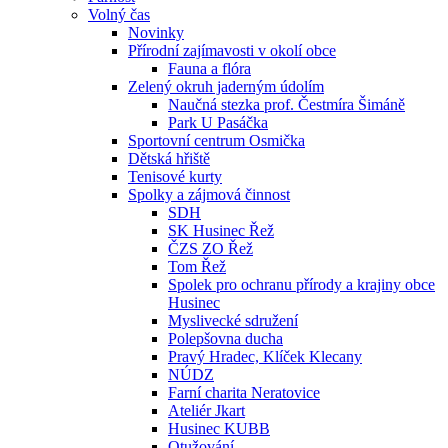
Volný čas
Novinky
Přírodní zajímavosti v okolí obce
Fauna a flóra
Zelený okruh jaderným údolím
Naučná stezka prof. Čestmíra Šimáně
Park U Pasáčka
Sportovní centrum Osmička
Dětská hřiště
Tenisové kurty
Spolky a zájmová činnost
SDH
SK Husinec Řež
ČZS ZO Řež
Tom Řež
Spolek pro ochranu přírody a krajiny obce
Husinec
Myslivecké sdružení
Polepšovna ducha
Pravý Hradec, Klíček Klecany
NÚDZ
Farní charita Neratovice
Ateliér Jkart
Husinec KUBB
Otužování