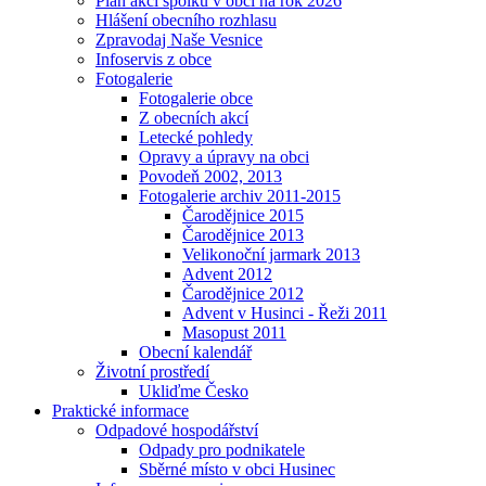
Plán akcí spolků v obci na rok 2026
Hlášení obecního rozhlasu
Zpravodaj Naše Vesnice
Infoservis z obce
Fotogalerie
Fotogalerie obce
Z obecních akcí
Letecké pohledy
Opravy a úpravy na obci
Povodeň 2002, 2013
Fotogalerie archiv 2011-2015
Čarodějnice 2015
Čarodějnice 2013
Velikonoční jarmark 2013
Advent 2012
Čarodějnice 2012
Advent v Husinci - Řeži 2011
Masopust 2011
Obecní kalendář
Životní prostředí
Ukliďme Česko
Praktické informace
Odpadové hospodářství
Odpady pro podnikatele
Sběrné místo v obci Husinec