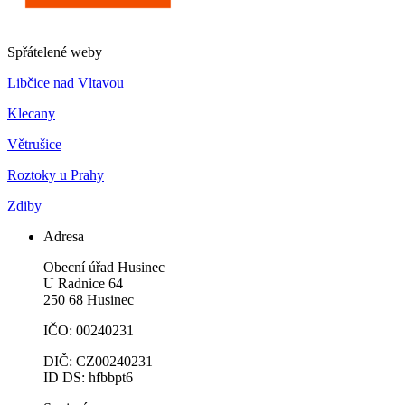
Spřátelené weby
Libčice nad Vltavou
Klecany
Větrušice
Roztoky u Prahy
Zdiby
Adresa
Obecní úřad Husinec
U Radnice 64
250 68 Husinec
IČO: 00240231
DIČ: CZ00240231
ID DS: hfbbpt6