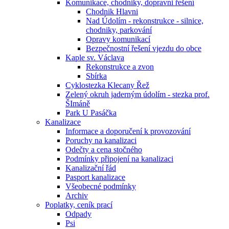
Komunikace, chodniky, dopravni řešení
Chodnik Hlavni
Nad Údolím - rekonstrukce - silnice,
chodniky, parkování
Opravy komunikací
Bezpečnostní řešení vjezdu do obce
Kaple sv. Václava
Rekonstrukce a zvon
Sbírka
Cyklostezka Klecany Řež
Zelený okruh jaderným údolím - stezka prof.
ŠImáně
Park U Pasáčka
Kanalizace
Informace a doporučení k provozování
Poruchy na kanalizaci
Odečty a cena stočného
Podmínky připojení na kanalizaci
Kanalizační řád
Pasport kanalizace
Všeobecné podmínky
Archiv
Poplatky, ceník prací
Odpady
Psi