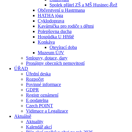
Spolek přátel ZŠ a MŠ Husinec-Řež
Občerstvení u Hastrmana
HATHA jóga
Cyklodoprava
Kavárnička pro rodiče s dětmi
Polepšovna ducha
Hospůdka U Hřiště
Konkáva
Otevírací doba
Muzeum ÚJV
Smlouvy, dotace, dary
Pronájmy obecních nemovitostí
ÚŘAD
Úřední deska
Rozpočet
Povinné informace
GDPR
Registr oznámení
E-podatelna
Czech POINT
Vidimace a Legalizace
Aktuálně
Aktuality
Kalendář akcí