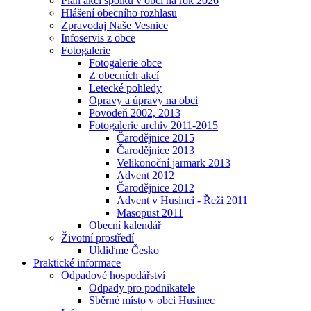
Plán akcí spolků v obci na rok 2026
Hlášení obecního rozhlasu
Zpravodaj Naše Vesnice
Infoservis z obce
Fotogalerie
Fotogalerie obce
Z obecních akcí
Letecké pohledy
Opravy a úpravy na obci
Povodeň 2002, 2013
Fotogalerie archiv 2011-2015
Čarodějnice 2015
Čarodějnice 2013
Velikonoční jarmark 2013
Advent 2012
Čarodějnice 2012
Advent v Husinci - Řeži 2011
Masopust 2011
Obecní kalendář
Životní prostředí
Ukliďme Česko
Praktické informace
Odpadové hospodářství
Odpady pro podnikatele
Sběrné místo v obci Husinec