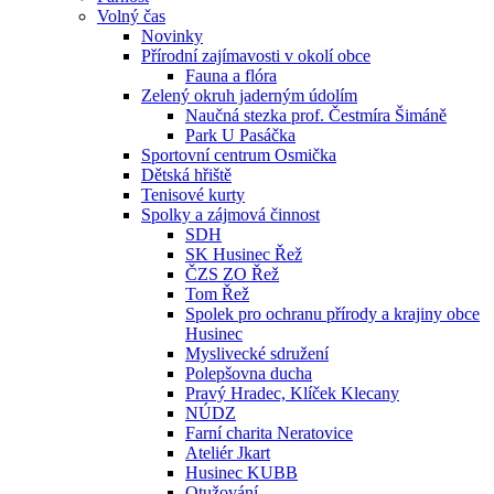
Volný čas
Novinky
Přírodní zajímavosti v okolí obce
Fauna a flóra
Zelený okruh jaderným údolím
Naučná stezka prof. Čestmíra Šimáně
Park U Pasáčka
Sportovní centrum Osmička
Dětská hřiště
Tenisové kurty
Spolky a zájmová činnost
SDH
SK Husinec Řež
ČZS ZO Řež
Tom Řež
Spolek pro ochranu přírody a krajiny obce
Husinec
Myslivecké sdružení
Polepšovna ducha
Pravý Hradec, Klíček Klecany
NÚDZ
Farní charita Neratovice
Ateliér Jkart
Husinec KUBB
Otužování