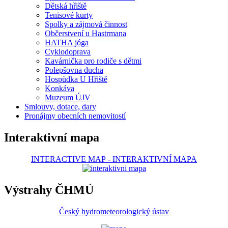
Dětská hřiště
Tenisové kurty
Spolky a zájmová činnost
Občerstvení u Hastrmana
HATHA jóga
Cyklodoprava
Kavárnička pro rodiče s dětmi
Polepšovna ducha
Hospůdka U Hřiště
Konkáva
Muzeum ÚJV
Smlouvy, dotace, dary
Pronájmy obecních nemovitostí
Interaktivní mapa
INTERACTIVE MAP
-
INTERAKTIVNÍ MAPA
Výstrahy ČHMÚ
Český hydrometeorologický ústav