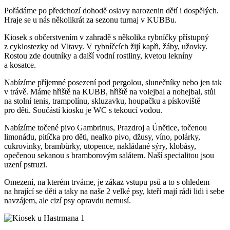
Pořádáme po předchozí dohodě oslavy narozenin dětí i dospělých.
Hraje se u nás několikrát za sezonu turnaj v KUBBu.
Kiosek s občerstvením v zahradě s několika rybníčky přístupný
z cyklostezky od Vltavy. V rybníčcích žijí kapři, žáby, užovky.
Rostou zde doutníky a další vodní rostliny, kvetou lekníny
a kosatce.
Nabízíme příjemné posezení pod pergolou, slunečníky nebo jen tak
v trávě. Máme hřiště na KUBB, hřiště na volejbal a nohejbal, stůl
na stolní tenis, trampolínu, skluzavku, houpačku a pískoviště
pro děti. Součástí kiosku je WC s tekoucí vodou.
Nabízíme točené pivo Gambrinus, Prazdroj a Únětice, točenou
limonádu, pitíčka pro děti, nealko pivo, džusy, víno, polárky,
cukrovinky, brambůrky, utopence, nakládané sýry, klobásy,
opečenou sekanou s bramborovým salátem. Naší specialitou jsou
uzení pstruzi.
Omezení, na kterém trváme, je zákaz vstupu psů a to s ohledem
na hrající se děti a taky na naše 2 velké psy, kteří mají rádi lidi i sebe
navzájem, ale cizí psy opravdu nemusí.