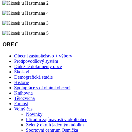
OBEC
Obecní zastupitelstvo + výbory
Protipovodňový systém
Důležité dokumenty obce
Školství
Demografická studie
Historie
Spolupráce s okolními obcemi
Knihovna
Tělocvična
Farnost
Volný čas
Novinky
Přírodní zajímavosti v okolí obce
Zelený okruh jaderným údolím
Sportovní centrum Osmička