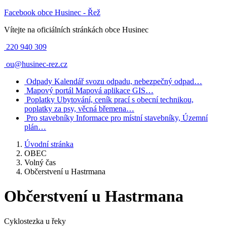
Facebook obce Husinec - Řež
Vítejte na oficiálních stránkách obce Husinec
220 940 309
ou@husinec-rez.cz
Odpady
Kalendář svozu odpadu, nebezpečný odpad…
Mapový portál
Mapová aplikace GIS…
Poplatky
Ubytování, ceník prací s obecní technikou,
poplatky za psy, věcná břemena…
Pro stavebníky
Informace pro místní stavebníky, Územní
plán…
Úvodní stránka
OBEC
Volný čas
Občerstvení u Hastrmana
Občerstvení u Hastrmana
Cyklostezka u řeky