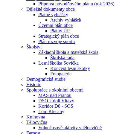
Příprava povodňového plánu (rok 2026)
Důležité dokumenty obce
Platné vyhlášky
Archiv vyhlášek
Územní plán obce
Platný ÚP
Strategický plán obce
Plán rozvoje sportu
Školství
Základní škola a mateřská škola
Školská rada
Lesní školka Sovička
Koncept lesní školky
Fotogalerie
Demografická studie
Historie
Spolupráce s okolními obcemi
MAS nad Prahou
DSO Údolí Vltavy
Koridor D8 - SOS
Lom Klecany
Knihovna
Tělocvična
Volnočasové aktivity v tělocvičně
Farnost