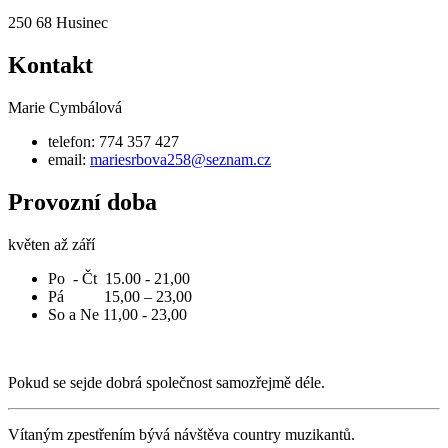
250 68 Husinec
Kontakt
Marie Cymbálová
telefon: 774 357 427
email:
mariesrbova258@seznam.cz
Provozní doba
květen až září
Po - Čt 15.00 - 21,00
Pá 15,00 – 23,00
So a Ne 11,00 - 23,00
Pokud se sejde dobrá společnost samozřejmě déle.
Vítaným zpestřením bývá návštěva country muzikantů.