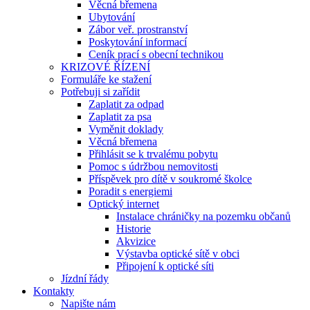
Věcná břemena
Ubytování
Zábor veř. prostranství
Poskytování informací
Ceník prací s obecní technikou
KRIZOVÉ ŘÍZENÍ
Formuláře ke stažení
Potřebuji si zařídit
Zaplatit za odpad
Zaplatit za psa
Vyměnit doklady
Věcná břemena
Přihlásit se k trvalému pobytu
Pomoc s údržbou nemovitosti
Příspěvek pro dítě v soukromé školce
Poradit s energiemi
Optický internet
Instalace chráničky na pozemku občanů
Historie
Akvizice
Výstavba optické sítě v obci
Připojení k optické síti
Jízdní řády
Kontakty
Napište nám