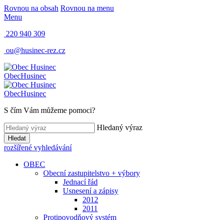
Rovnou na obsah
Rovnou na menu
Menu
220 940 309
ou@husinec-rez.cz
Obec
Husinec
Obec
Husinec
S čím Vám můžeme pomoci?
Hledaný výraz
Hledat
rozšířené vyhledávání
OBEC
Obecní zastupitelstvo + výbory
Jednací řád
Usnesení a zápisy
2012
2011
Protipovodňový systém