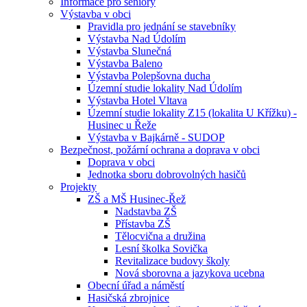
Informace pro seniory
Výstavba v obci
Pravidla pro jednání se stavebníky
Výstavba Nad Údolím
Výstavba Slunečná
Výstavba Baleno
Výstavba Polepšovna ducha
Územní studie lokality Nad Údolím
Výstavba Hotel Vltava
Územní studie lokality Z15 (lokalita U Křížku) -
Husinec u Řeže
Výstavba v Bajkárně - SUDOP
Bezpečnost, požární ochrana a doprava v obci
Doprava v obci
Jednotka sboru dobrovolných hasičů
Projekty
ZŠ a MŠ Husinec-Řež
Nadstavba ZŠ
Přístavba ZŠ
Tělocvična a družina
Lesní školka Sovička
Revitalizace budovy školy
Nová sborovna a jazykova ucebna
Obecní úřad a náměstí
Hasičská zbrojnice