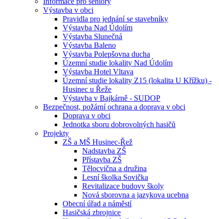
Informace pro seniory
Výstavba v obci
Pravidla pro jednání se stavebníky
Výstavba Nad Údolím
Výstavba Slunečná
Výstavba Baleno
Výstavba Polepšovna ducha
Územní studie lokality Nad Údolím
Výstavba Hotel Vltava
Územní studie lokality Z15 (lokalita U Křížku) -
Husinec u Řeže
Výstavba v Bajkárně - SUDOP
Bezpečnost, požární ochrana a doprava v obci
Doprava v obci
Jednotka sboru dobrovolných hasičů
Projekty
ZŠ a MŠ Husinec-Řež
Nadstavba ZŠ
Přístavba ZŠ
Tělocvična a družina
Lesní školka Sovička
Revitalizace budovy školy
Nová sborovna a jazykova ucebna
Obecní úřad a náměstí
Hasičská zbrojnice