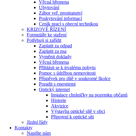
Věcná břemena
Ubytování
Zábor veř. prostranství
Poskytování informací
Ceník prací s obecní technikou
KRIZOVÉ ŘÍZENÍ
Formuláře ke stažení
Potřebuji si zařídit
Zaplatit za odpad
Zaplatit za psa
Vyměnit doklady
Věcná břemena
Přihlásit se k trvalému pobytu
Pomoc s údržbou nemovitosti
Příspěvek pro dítě v soukromé školce
Poradit s energiemi
Optický internet
Instalace chráničky na pozemku občanů
Historie
Akvizice
Výstavba optické sítě v obci
Připojení k optické síti
Jízdní řády
Kontakty
Napište nám