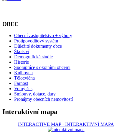
OBEC
Obecní zastupitelstvo + výbory
Protipovodňový systém
Důležité dokumenty obce
Školství
Demografická studie
Historie
Spolupráce s okolními obcemi
Knihovna
Tělocvična
Farnost
Volný čas
Smlouvy, dotace, dary
Pronájmy obecních nemovitostí
Interaktivní mapa
INTERACTIVE MAP
-
INTERAKTIVNÍ MAPA