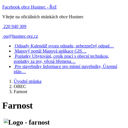
Facebook obce Husinec - Řež
Vítejte na oficiálních stránkách obce Husinec
220 940 309
ou@husinec-rez.cz
Odpady
Kalendář svozu odpadu, nebezpečný odpad…
Mapový portál
Mapová aplikace GIS…
Poplatky
Ubytování, ceník prací s obecní technikou,
poplatky za psy, věcná břemena…
Pro stavebníky
Informace pro místní stavebníky, Územní
plán…
Úvodní stránka
OBEC
Farnost
Farnost