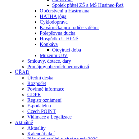
Spolek přátel ZŠ a MŠ Husinec-Řež
Občerstvení u Hastrmana
HATHA jóga
Cyklodoprava
Kavárnička pro rodiče s dětmi
Polepšovna ducha
Hospůdka U Hřiště
Konkáva
Otevírací doba
Muzeum ÚJV
Smlouvy, dotace, dary
Pronájmy obecních nemovitostí
ÚŘAD
Úřední deska
Rozpočet
Povinné informace
GDPR
Registr oznámení
E-podatelna
Czech POINT
Vidimace a Legalizace
Aktuálně
Aktuality
Kalendář akcí