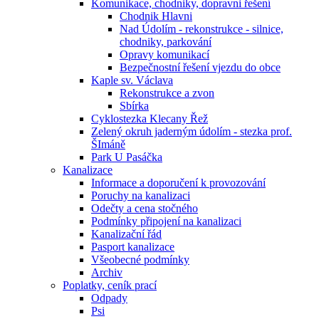
Komunikace, chodniky, dopravni řešení
Chodnik Hlavni
Nad Údolím - rekonstrukce - silnice,
chodniky, parkování
Opravy komunikací
Bezpečnostní řešení vjezdu do obce
Kaple sv. Václava
Rekonstrukce a zvon
Sbírka
Cyklostezka Klecany Řež
Zelený okruh jaderným údolím - stezka prof.
ŠImáně
Park U Pasáčka
Kanalizace
Informace a doporučení k provozování
Poruchy na kanalizaci
Odečty a cena stočného
Podmínky připojení na kanalizaci
Kanalizační řád
Pasport kanalizace
Všeobecné podmínky
Archiv
Poplatky, ceník prací
Odpady
Psi