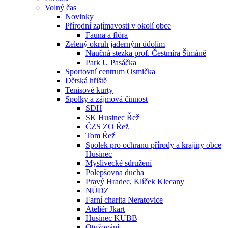
Volný čas
Novinky
Přírodní zajímavosti v okolí obce
Fauna a flóra
Zelený okruh jaderným údolím
Naučná stezka prof. Čestmíra Šimáně
Park U Pasáčka
Sportovní centrum Osmička
Dětská hřiště
Tenisové kurty
Spolky a zájmová činnost
SDH
SK Husinec Řež
ČZS ZO Řež
Tom Řež
Spolek pro ochranu přírody a krajiny obce
Husinec
Myslivecké sdružení
Polepšovna ducha
Pravý Hradec, Klíček Klecany
NÚDZ
Farní charita Neratovice
Ateliér Jkart
Husinec KUBB
Otužování