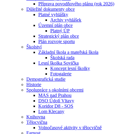
Příprava povodňového plánu (rok 2026)
Důležité dokumenty obce
Platné vyhlášky
Archiv vyhlášek
Územní plán obce
Platný ÚP
Strategický plán obce
Plán rozvoje sportu
Školství
Základní škola a mateřská škola
Školská rada
Lesní školka Sovička
Koncept lesní školky
Fotogalerie
Demografická studie
Historie
Spolupráce s okolními obcemi
MAS nad Prahou
DSO Údolí Vltavy
Koridor D8 - SOS
Lom Klecany
Knihovna
Tělocvična
Volnočasové aktivity v tělocvičně
Farnost