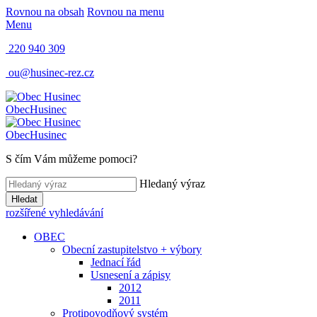
Rovnou na obsah
Rovnou na menu
Menu
220 940 309
ou@husinec-rez.cz
Obec
Husinec
Obec
Husinec
S čím Vám můžeme pomoci?
Hledaný výraz
Hledat
rozšířené vyhledávání
OBEC
Obecní zastupitelstvo + výbory
Jednací řád
Usnesení a zápisy
2012
2011
Protipovodňový systém