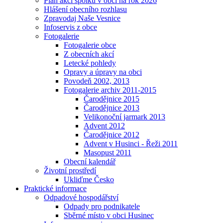
Plán akcí spolků v obci na rok 2026
Hlášení obecního rozhlasu
Zpravodaj Naše Vesnice
Infoservis z obce
Fotogalerie
Fotogalerie obce
Z obecních akcí
Letecké pohledy
Opravy a úpravy na obci
Povodeň 2002, 2013
Fotogalerie archiv 2011-2015
Čarodějnice 2015
Čarodějnice 2013
Velikonoční jarmark 2013
Advent 2012
Čarodějnice 2012
Advent v Husinci - Řeži 2011
Masopust 2011
Obecní kalendář
Životní prostředí
Ukliďme Česko
Praktické informace
Odpadové hospodářství
Odpady pro podnikatele
Sběrné místo v obci Husinec