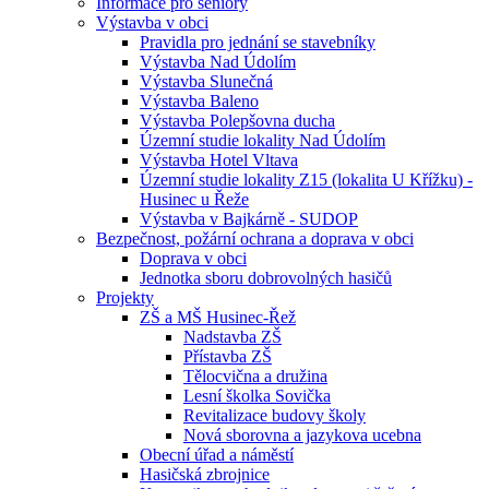
Informace pro seniory
Výstavba v obci
Pravidla pro jednání se stavebníky
Výstavba Nad Údolím
Výstavba Slunečná
Výstavba Baleno
Výstavba Polepšovna ducha
Územní studie lokality Nad Údolím
Výstavba Hotel Vltava
Územní studie lokality Z15 (lokalita U Křížku) -
Husinec u Řeže
Výstavba v Bajkárně - SUDOP
Bezpečnost, požární ochrana a doprava v obci
Doprava v obci
Jednotka sboru dobrovolných hasičů
Projekty
ZŠ a MŠ Husinec-Řež
Nadstavba ZŠ
Přístavba ZŠ
Tělocvična a družina
Lesní školka Sovička
Revitalizace budovy školy
Nová sborovna a jazykova ucebna
Obecní úřad a náměstí
Hasičská zbrojnice