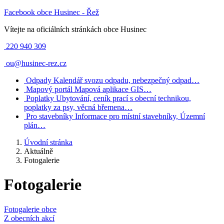
Facebook obce Husinec - Řež
Vítejte na oficiálních stránkách obce Husinec
220 940 309
ou@husinec-rez.cz
Odpady
Kalendář svozu odpadu, nebezpečný odpad…
Mapový portál
Mapová aplikace GIS…
Poplatky
Ubytování, ceník prací s obecní technikou,
poplatky za psy, věcná břemena…
Pro stavebníky
Informace pro místní stavebníky, Územní
plán…
Úvodní stránka
Aktuálně
Fotogalerie
Fotogalerie
Fotogalerie obce
Z obecních akcí