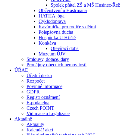
Spolek přátel ZŠ a MŠ Husinec-Řež
Občerstvení u Hastrmana
HATHA jóga
Cyklodoprava
Kavárnička pro rodiče s dětmi
Polepšovna ducha
Hospůdka U Hřiště
Konkáva
Otevírací doba
Muzeum ÚJV
Smlouvy, dotace, dary
Pronájmy obecních nemovitostí
ÚŘAD
Úřední deska
Rozpočet
Povinné informace
GDPR
Registr oznámení
E-podatelna
Czech POINT
Vidimace a Legalizace
Aktuálně
Aktuality
Kalendář akcí