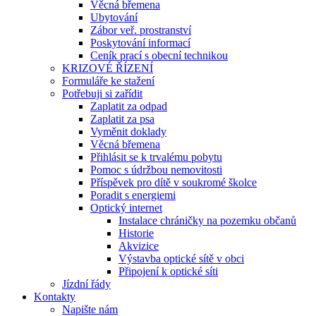
Věcná břemena
Ubytování
Zábor veř. prostranství
Poskytování informací
Ceník prací s obecní technikou
KRIZOVÉ ŘÍZENÍ
Formuláře ke stažení
Potřebuji si zařídit
Zaplatit za odpad
Zaplatit za psa
Vyměnit doklady
Věcná břemena
Přihlásit se k trvalému pobytu
Pomoc s údržbou nemovitosti
Příspěvek pro dítě v soukromé školce
Poradit s energiemi
Optický internet
Instalace chráničky na pozemku občanů
Historie
Akvizice
Výstavba optické sítě v obci
Připojení k optické síti
Jízdní řády
Kontakty
Napište nám