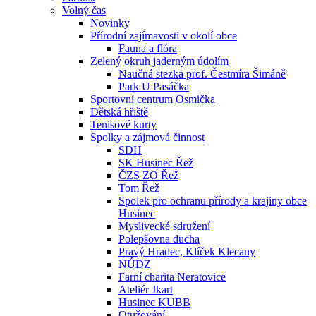
Volný čas
Novinky
Přírodní zajímavosti v okolí obce
Fauna a flóra
Zelený okruh jaderným údolím
Naučná stezka prof. Čestmíra Šimáně
Park U Pasáčka
Sportovní centrum Osmička
Dětská hřiště
Tenisové kurty
Spolky a zájmová činnost
SDH
SK Husinec Řež
ČZS ZO Řež
Tom Řež
Spolek pro ochranu přírody a krajiny obce
Husinec
Myslivecké sdružení
Polepšovna ducha
Pravý Hradec, Klíček Klecany
NÚDZ
Farní charita Neratovice
Ateliér Jkart
Husinec KUBB
Otužování