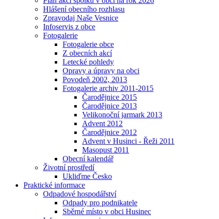
Plán akcí spolků v obci na rok 2026
Hlášení obecního rozhlasu
Zpravodaj Naše Vesnice
Infoservis z obce
Fotogalerie
Fotogalerie obce
Z obecních akcí
Letecké pohledy
Opravy a úpravy na obci
Povodeň 2002, 2013
Fotogalerie archiv 2011-2015
Čarodějnice 2015
Čarodějnice 2013
Velikonoční jarmark 2013
Advent 2012
Čarodějnice 2012
Advent v Husinci - Řeži 2011
Masopust 2011
Obecní kalendář
Životní prostředí
Ukliďme Česko
Praktické informace
Odpadové hospodářství
Odpady pro podnikatele
Sběrné místo v obci Husinec