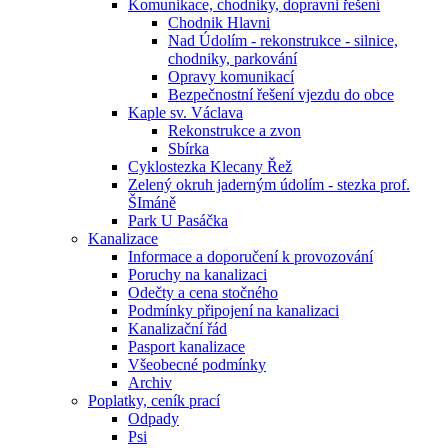
Komunikace, chodniky, dopravni řešení
Chodnik Hlavni
Nad Údolím - rekonstrukce - silnice,
chodniky, parkování
Opravy komunikací
Bezpečnostní řešení vjezdu do obce
Kaple sv. Václava
Rekonstrukce a zvon
Sbírka
Cyklostezka Klecany Řež
Zelený okruh jaderným údolím - stezka prof.
ŠImáně
Park U Pasáčka
Kanalizace
Informace a doporučení k provozování
Poruchy na kanalizaci
Odečty a cena stočného
Podmínky připojení na kanalizaci
Kanalizační řád
Pasport kanalizace
Všeobecné podmínky
Archiv
Poplatky, ceník prací
Odpady
Psi