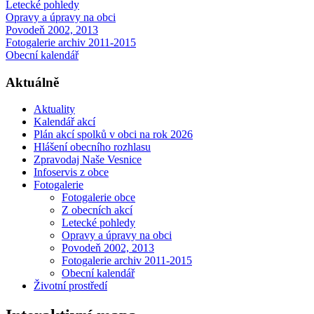
Letecké pohledy
Opravy a úpravy na obci
Povodeň 2002, 2013
Fotogalerie archiv 2011-2015
Obecní kalendář
Aktuálně
Aktuality
Kalendář akcí
Plán akcí spolků v obci na rok 2026
Hlášení obecního rozhlasu
Zpravodaj Naše Vesnice
Infoservis z obce
Fotogalerie
Fotogalerie obce
Z obecních akcí
Letecké pohledy
Opravy a úpravy na obci
Povodeň 2002, 2013
Fotogalerie archiv 2011-2015
Obecní kalendář
Životní prostředí