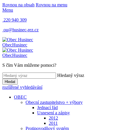
Rovnou na obsah
Rovnou na menu
Menu
220 940 309
ou@husinec-rez.cz
Obec
Husinec
Obec
Husinec
S čím Vám můžeme pomoci?
Hledaný výraz
Hledat
rozšířené vyhledávání
OBEC
Obecní zastupitelstvo + výbory
Jednací řád
Usnesení a zápisy
2012
2011
Protipovodňový systém