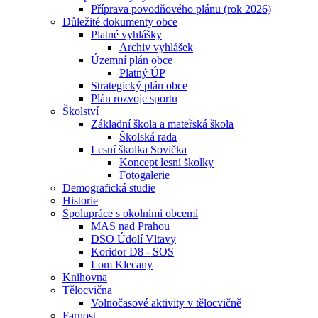
Příprava povodňového plánu (rok 2026)
Důležité dokumenty obce
Platné vyhlášky
Archiv vyhlášek
Územní plán obce
Platný ÚP
Strategický plán obce
Plán rozvoje sportu
Školství
Základní škola a mateřská škola
Školská rada
Lesní školka Sovička
Koncept lesní školky
Fotogalerie
Demografická studie
Historie
Spolupráce s okolními obcemi
MAS nad Prahou
DSO Údolí Vltavy
Koridor D8 - SOS
Lom Klecany
Knihovna
Tělocvična
Volnočasové aktivity v tělocvičně
Farnost