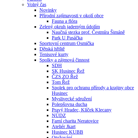
Volný čas
Novinky
Přírodní zajímavosti v okolí obce
Fauna a flóra
Zelený okruh jaderným údolím
Naučná stezka prof. Čestmíra Šimáně
Park U Pasáčka
Sportovní centrum Osmička
Dětská hřiště
Tenisové kurty
Spolky a zájmová činnost
SDH
SK Husinec Řež
ČZS ZO Řež
Tom Řež
Spolek pro ochranu přírody a krajiny obce
Husinec
Myslivecké sdružení
Polepšovna ducha
Pravý Hradec, Klíček Klecany
NÚDZ
Farní charita Neratovice
Ateliér Jkart
Husinec KUBB
Otužování