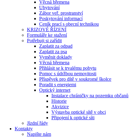
Věcná břemena
Ubytování
Zábor veř. prostranství
Poskytování informací
Ceník prací s obecní technikou
KRIZOVÉ ŘÍZENÍ
Formuláře ke stažení
Potřebuji si zařídit
Zaplatit za odpad
Zaplatit za psa
Vyměnit doklady
Věcná břemena
Přihlásit se k trvalému pobytu
Pomoc s údržbou nemovitosti
Příspěvek pro dítě v soukromé školce
Poradit s energiemi
Optický internet
Instalace chráničky na pozemku občanů
Historie
Akvizice
Výstavba optické sítě v obci
Připojení k optické síti
Jízdní řády
Kontakty
Napište nám