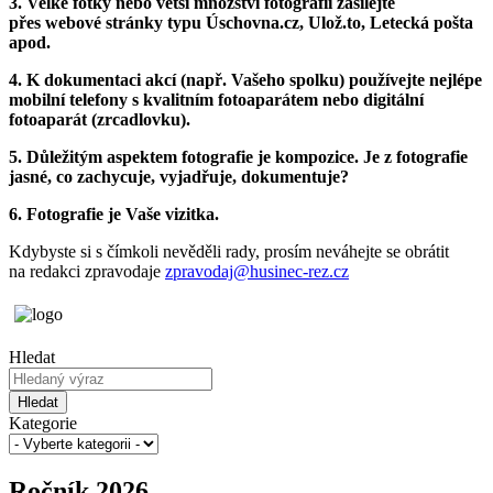
3. Velké fotky nebo větší množství fotografií zasílejte
přes webové stránky typu Úschovna.cz, Ulož.to, Letecká pošta
apod.
4. K dokumentaci akcí (např. Vašeho spolku) používejte nejlépe
mobilní telefony s kvalitním fotoaparátem nebo digitální
fotoaparát (zrcadlovku).
5. Důležitým aspektem fotografie je kompozice. Je z fotografie
jasné, co zachycuje, vyjadřuje, dokumentuje?
6. Fotografie je Vaše vizitka.
Kdybyste si s čímkoli nevěděli rady, prosím neváhejte se obrátit
na redakci zpravodaje
zpravodaj@husinec-rez.cz
Hledat
Hledat
Kategorie
Ročník 2026