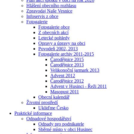
Plán akcí spolků v obci na rok 2026
Hlášení obecního rozhlasu
Zpravodaj Naše Vesnice
Infoservis z obce
Fotogalerie
Fotogalerie obce
Z obecních akcí
Letecké pohledy
Opravy a úpravy na obci
Povodeň 2002, 2013
Fotogalerie archiv 2011-2015
Čarodějnice 2015
Čarodějnice 2013
Velikonoční jarmark 2013
Advent 2012
Čarodějnice 2012
Advent v Husinci - Řeži 2011
Masopust 2011
Obecní kalendář
Životní prostředí
Ukliďme Česko
Praktické informace
Odpadové hospodářství
Odpady pro podnikatele
Sběrné místo v obci Husinec