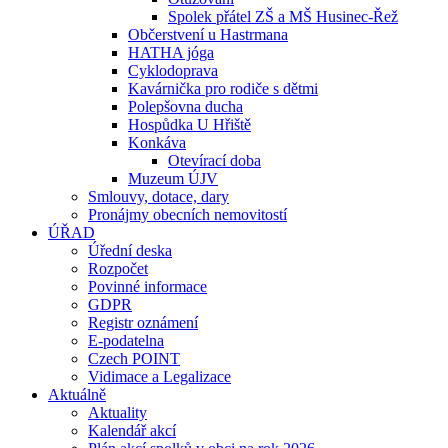
Spolek přátel ZŠ a MŠ Husinec-Řež
Občerstvení u Hastrmana
HATHA jóga
Cyklodoprava
Kavárnička pro rodiče s dětmi
Polepšovna ducha
Hospůdka U Hřiště
Konkáva
Otevírací doba
Muzeum ÚJV
Smlouvy, dotace, dary
Pronájmy obecních nemovitostí
ÚŘAD
Úřední deska
Rozpočet
Povinné informace
GDPR
Registr oznámení
E-podatelna
Czech POINT
Vidimace a Legalizace
Aktuálně
Aktuality
Kalendář akcí