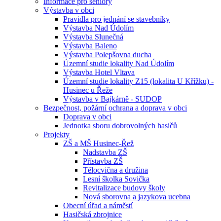
Informace pro seniory
Výstavba v obci
Pravidla pro jednání se stavebníky
Výstavba Nad Údolím
Výstavba Slunečná
Výstavba Baleno
Výstavba Polepšovna ducha
Územní studie lokality Nad Údolím
Výstavba Hotel Vltava
Územní studie lokality Z15 (lokalita U Křížku) -
Husinec u Řeže
Výstavba v Bajkárně - SUDOP
Bezpečnost, požární ochrana a doprava v obci
Doprava v obci
Jednotka sboru dobrovolných hasičů
Projekty
ZŠ a MŠ Husinec-Řež
Nadstavba ZŠ
Přístavba ZŠ
Tělocvična a družina
Lesní školka Sovička
Revitalizace budovy školy
Nová sborovna a jazykova ucebna
Obecní úřad a náměstí
Hasičská zbrojnice