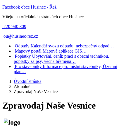
Facebook obce Husinec - Řež
Vítejte na oficiálních stránkách obce Husinec
220 940 309
ou@husinec-rez.cz
Odpady
Kalendář svozu odpadu, nebezpečný odpad…
Mapový portál
Mapová aplikace GIS…
Poplatky
Ubytování, ceník prací s obecní technikou,
poplatky za psy, věcná břemena…
Pro stavebníky
Informace pro místní stavebníky, Územní
plán…
Úvodní stránka
Aktuálně
Zpravodaj Naše Vesnice
Zpravodaj Naše Vesnice