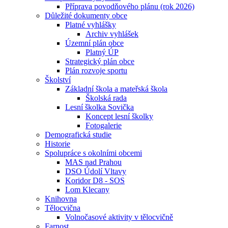
Příprava povodňového plánu (rok 2026)
Důležité dokumenty obce
Platné vyhlášky
Archiv vyhlášek
Územní plán obce
Platný ÚP
Strategický plán obce
Plán rozvoje sportu
Školství
Základní škola a mateřská škola
Školská rada
Lesní školka Sovička
Koncept lesní školky
Fotogalerie
Demografická studie
Historie
Spolupráce s okolními obcemi
MAS nad Prahou
DSO Údolí Vltavy
Koridor D8 - SOS
Lom Klecany
Knihovna
Tělocvična
Volnočasové aktivity v tělocvičně
Farnost