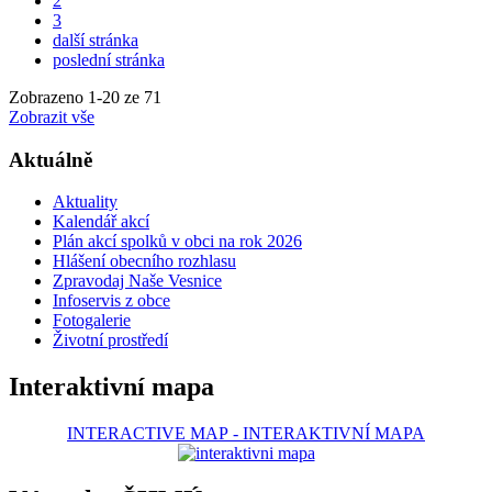
2
3
další stránka
poslední stránka
Zobrazeno
1
-
20
ze 71
Zobrazit vše
Aktuálně
Aktuality
Kalendář akcí
Plán akcí spolků v obci na rok 2026
Hlášení obecního rozhlasu
Zpravodaj Naše Vesnice
Infoservis z obce
Fotogalerie
Životní prostředí
Interaktivní mapa
INTERACTIVE MAP
-
INTERAKTIVNÍ MAPA