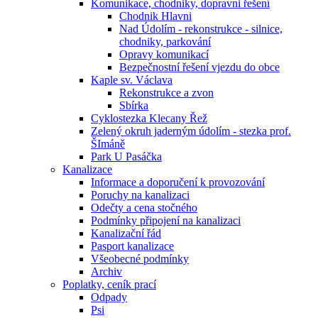
Komunikace, chodniky, dopravni řešení
Chodnik Hlavni
Nad Údolím - rekonstrukce - silnice,
chodniky, parkování
Opravy komunikací
Bezpečnostní řešení vjezdu do obce
Kaple sv. Václava
Rekonstrukce a zvon
Sbírka
Cyklostezka Klecany Řež
Zelený okruh jaderným údolím - stezka prof.
ŠImáně
Park U Pasáčka
Kanalizace
Informace a doporučení k provozování
Poruchy na kanalizaci
Odečty a cena stočného
Podmínky připojení na kanalizaci
Kanalizační řád
Pasport kanalizace
Všeobecné podmínky
Archiv
Poplatky, ceník prací
Odpady
Psi