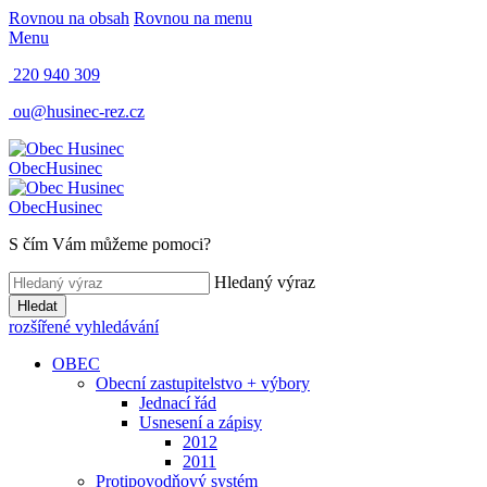
Rovnou na obsah
Rovnou na menu
Menu
220 940 309
ou@husinec-rez.cz
Obec
Husinec
Obec
Husinec
S čím Vám můžeme pomoci?
Hledaný výraz
Hledat
rozšířené vyhledávání
OBEC
Obecní zastupitelstvo + výbory
Jednací řád
Usnesení a zápisy
2012
2011
Protipovodňový systém