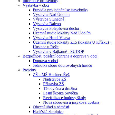
Informace pro seniory
Výstavba v obci
Pravidla pro jednání se stavebníky
Výstavba Nad Údolím
Výstavba Slunečná
Výstavba Baleno
Výstavba Polepšovna ducha
Územní studie lokality Nad Údolím
Výstavba Hotel Vltava
Územní studie lokality Z15 (lokalita U Křížku) -
Husinec u Řeže
Výstavba v Bajkárně - SUDOP
Bezpečnost, požární ochrana a doprava v obci
Doprava v obci
Jednotka sboru dobrovolných hasičů
Projekty
ZŠ a MŠ Husinec-Řež
Nadstavba ZŠ
Přístavba ZŠ
Tělocvična a družina
Lesní školka Sovička
Revitalizace budovy školy
Nová sborovna a jazykova ucebna
Obecní úřad a náměstí
Hasičská zbrojnice