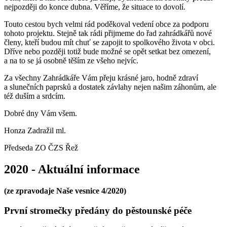
nejpozději do konce dubna. Věříme, že situace to dovolí.
Touto cestou bych velmi rád poděkoval vedení obce za podporu
tohoto projektu. Stejně tak rádi přijmeme do řad zahrádkářů nové
členy, kteří budou mít chuť se zapojit to spolkového života v obci.
Dříve nebo později totiž bude možné se opět setkat bez omezení,
a na to se já osobně těším ze všeho nejvíc.
Za všechny Zahrádkáře Vám přeju krásné jaro, hodně zdraví
a slunečních paprsků a dostatek závlahy nejen našim záhonům, ale
též duším a srdcím.
Dobré dny Vám všem.
Honza Zadražil ml.
Předseda ZO ČZS Řež
2020 - Aktuální informace
(ze zpravodaje Naše vesnice 4/2020)
První stromečky předány do pěstounské péče