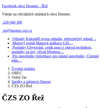
Facebook obce Husinec - Řež
Vítejte na oficiálních stránkách obce Husinec
220 940 309
ou@husinec-rez.cz
Odpady
Kalendář svozu odpadu, nebezpečný odpad…
Mapový portál
Mapová aplikace GIS…
Poplatky
Ubytování, ceník prací s obecní technikou,
poplatky za psy, věcná břemena…
Pro stavebníky
Informace pro místní stavebníky, Územní
plán…
Úvodní stránka
OBEC
Volný čas
Spolky a zájmová činnost
ČZS ZO Řež
ČZS ZO Řež