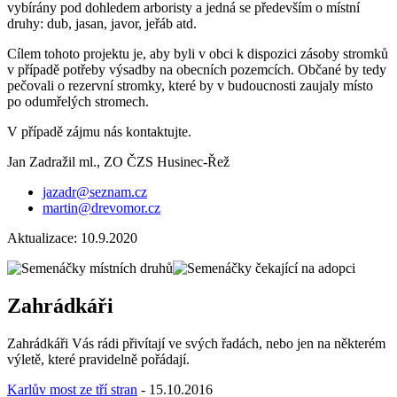
vybírány pod dohledem arboristy a jedná se především o místní
druhy: dub, jasan, javor, jeřáb atd.
Cílem tohoto projektu je, aby byli v obci k dispozici zásoby stromků
v případě potřeby výsadby na obecních pozemcích. Občané by tedy
pečovali o rezervní stromky, které by v budoucnosti zaujaly místo
po odumřelých stromech.
V případě zájmu nás kontaktujte.
Jan Zadražil ml., ZO ČZS Husinec-Řež
jazadr@seznam.cz
martin@drevomor.cz
Aktualizace: 10.9.2020
Zahrádkáři
Zahrádkáři Vás rádi přivítají ve svých řadách, nebo jen na některém
výletě, které pravidelně pořádají.
Karlův most ze tří stran
- 15.10.2016