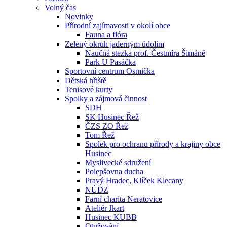
Volný čas
Novinky
Přírodní zajímavosti v okolí obce
Fauna a flóra
Zelený okruh jaderným údolím
Naučná stezka prof. Čestmíra Šimáně
Park U Pasáčka
Sportovní centrum Osmička
Dětská hřiště
Tenisové kurty
Spolky a zájmová činnost
SDH
SK Husinec Řež
ČZS ZO Řež
Tom Řež
Spolek pro ochranu přírody a krajiny obce
Husinec
Myslivecké sdružení
Polepšovna ducha
Pravý Hradec, Klíček Klecany
NÚDZ
Farní charita Neratovice
Ateliér Jkart
Husinec KUBB
Otužování