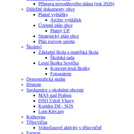
Příprava povodňového plánu (rok 2026)
Důležité dokumenty obce
Platné vyhlášky
Archiv vyhlášek
Územní plán obce
Platný ÚP
Strategický plán obce
Plán rozvoje sportu
Školství
Základní škola a mateřská škola
Školská rada
Lesní školka Sovička
Koncept lesní školky
Fotogalerie
Demografická studie
Historie
Spolupráce s okolními obcemi
MAS nad Prahou
DSO Údolí Vltavy
Koridor D8 - SOS
Lom Klecany
Knihovna
Tělocvična
Volnočasové aktivity v tělocvičně
Farnost