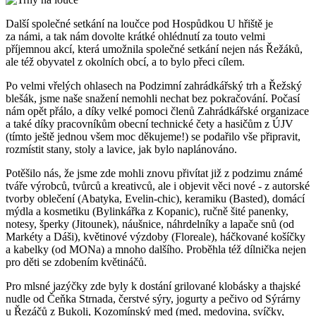
Další společné setkání na loučce pod Hospůdkou U hřiště je
za námi, a tak nám dovolte krátké ohlédnutí za touto velmi
příjemnou akcí, která umožnila společné setkání nejen nás Řežáků,
ale též obyvatel z okolních obcí, a to bylo přeci cílem.
Po velmi vřelých ohlasech na Podzimní zahrádkářský trh a Řežský
blešák, jsme naše snažení nemohli nechat bez pokračování. Počasí
nám opět přálo, a díky velké pomoci členů Zahrádkářské organizace
a také díky pracovníkům obecní technické čety a hasičům z ÚJV
(tímto ještě jednou všem moc děkujeme!) se podařilo vše připravit,
rozmístit stany, stoly a lavice, jak bylo naplánováno.
Potěšilo nás, že jsme zde mohli znovu přivítat již z podzimu známé
tváře výrobců, tvůrců a kreativců, ale i objevit věci nové - z autorské
tvorby oblečení (Abatyka, Evelin-chic), keramiku (Basted), domácí
mýdla a kosmetiku (Bylinkářka z Kopanic), ručně šité panenky,
notesy, šperky (Jitounek), náušnice, náhrdelníky a lapače snů (od
Markéty a Dáši), květinové výzdoby (Floreale), háčkované košíčky
a kabelky (od MONa) a mnoho dalšího. Proběhla též dílnička nejen
pro děti se zdobením květináčů.
Pro mlsné jazýčky zde byly k dostání grilované klobásky a thajské
nudle od Čeňka Strnada, čerstvé sýry, jogurty a pečivo od Sýrárny
u Řezáčů z Bukoli, Kozomínský med (med, medovina, svíčky,