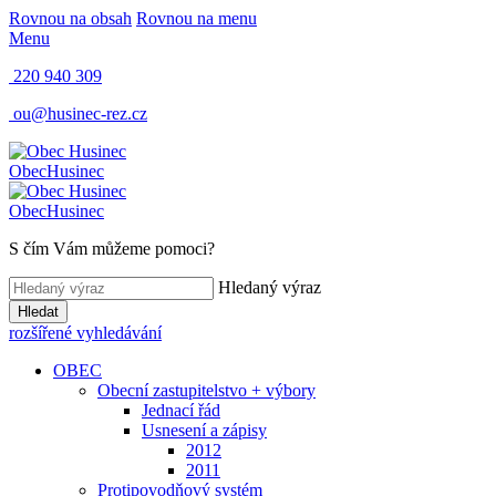
Rovnou na obsah
Rovnou na menu
Menu
220 940 309
ou@husinec-rez.cz
Obec
Husinec
Obec
Husinec
S čím Vám můžeme pomoci?
Hledaný výraz
Hledat
rozšířené vyhledávání
OBEC
Obecní zastupitelstvo + výbory
Jednací řád
Usnesení a zápisy
2012
2011
Protipovodňový systém