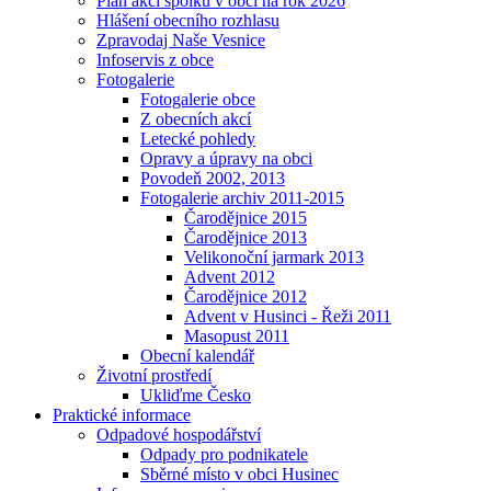
Plán akcí spolků v obci na rok 2026
Hlášení obecního rozhlasu
Zpravodaj Naše Vesnice
Infoservis z obce
Fotogalerie
Fotogalerie obce
Z obecních akcí
Letecké pohledy
Opravy a úpravy na obci
Povodeň 2002, 2013
Fotogalerie archiv 2011-2015
Čarodějnice 2015
Čarodějnice 2013
Velikonoční jarmark 2013
Advent 2012
Čarodějnice 2012
Advent v Husinci - Řeži 2011
Masopust 2011
Obecní kalendář
Životní prostředí
Ukliďme Česko
Praktické informace
Odpadové hospodářství
Odpady pro podnikatele
Sběrné místo v obci Husinec