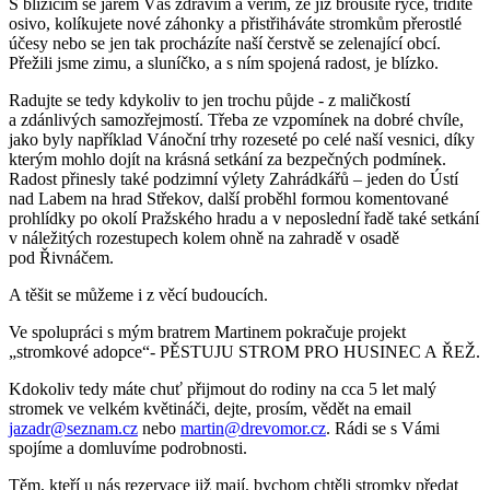
S blížícím se jarem Vás zdravím a věřím, že již brousíte rýče, třídíte
osivo, kolíkujete nové záhonky a přistřiháváte stromkům přerostlé
účesy nebo se jen tak procházíte naší čerstvě se zelenající obcí.
Přežili jsme zimu, a sluníčko, a s ním spojená radost, je blízko.
Radujte se tedy kdykoliv to jen trochu půjde - z maličkostí
a zdánlivých samozřejmostí. Třeba ze vzpomínek na dobré chvíle,
jako byly například Vánoční trhy rozeseté po celé naší vesnici, díky
kterým mohlo dojít na krásná setkání za bezpečných podmínek.
Radost přinesly také podzimní výlety Zahrádkářů – jeden do Ústí
nad Labem na hrad Střekov, další proběhl formou komentované
prohlídky po okolí Pražského hradu a v neposlední řadě také setkání
v náležitých rozestupech kolem ohně na zahradě v osadě
pod Řivnáčem.
A těšit se můžeme i z věcí budoucích.
Ve spolupráci s mým bratrem Martinem pokračuje projekt
„stromkové adopce“- PĚSTUJU STROM PRO HUSINEC A ŘEŽ.
Kdokoliv tedy máte chuť přijmout do rodiny na cca 5 let malý
stromek ve velkém květináči, dejte, prosím, vědět na email
jazadr@seznam.cz
nebo
martin@drevomor.cz
. Rádi se s Vámi
spojíme a domluvíme podrobnosti.
Těm, kteří u nás rezervace již mají, bychom chtěli stromky předat