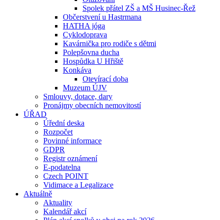
Spolek přátel ZŠ a MŠ Husinec-Řež
Občerstvení u Hastrmana
HATHA jóga
Cyklodoprava
Kavárnička pro rodiče s dětmi
Polepšovna ducha
Hospůdka U Hřiště
Konkáva
Otevírací doba
Muzeum ÚJV
Smlouvy, dotace, dary
Pronájmy obecních nemovitostí
ÚŘAD
Úřední deska
Rozpočet
Povinné informace
GDPR
Registr oznámení
E-podatelna
Czech POINT
Vidimace a Legalizace
Aktuálně
Aktuality
Kalendář akcí