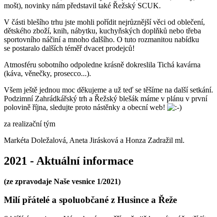
mošt), novinky nám představil také Řežský SCUK.
V části blešího trhu jste mohli pořídit nejrůznější věci od oblečení,
dětského zboží, knih, nábytku, kuchyňských doplňků nebo třeba
sportovního náčiní a mnoho dalšího. O tuto rozmanitou nabídku
se postaralo dalších téměř dvacet prodejců!
Atmosféru sobotního odpoledne krásně dokreslila Tichá kavárna
(káva, věnečky, prosecco...).
Všem ještě jednou moc děkujeme a už teď se těšíme na další setkání.
Podzimní Zahrádkářský trh a Řežský blešák máme v plánu v první
polovině října, sledujte proto nástěnky a obecní web!
za realizační tým
Markéta Doležalová, Aneta Jirásková a Honza Zadražil ml.
2021 - Aktuální informace
(ze zpravodaje Naše vesnice 1/2021)
Milí přátelé a spoluobčané z Husince a Řeže