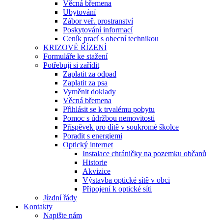
Věcná břemena
Ubytování
Zábor veř. prostranství
Poskytování informací
Ceník prací s obecní technikou
KRIZOVÉ ŘÍZENÍ
Formuláře ke stažení
Potřebuji si zařídit
Zaplatit za odpad
Zaplatit za psa
Vyměnit doklady
Věcná břemena
Přihlásit se k trvalému pobytu
Pomoc s údržbou nemovitosti
Příspěvek pro dítě v soukromé školce
Poradit s energiemi
Optický internet
Instalace chráničky na pozemku občanů
Historie
Akvizice
Výstavba optické sítě v obci
Připojení k optické síti
Jízdní řády
Kontakty
Napište nám