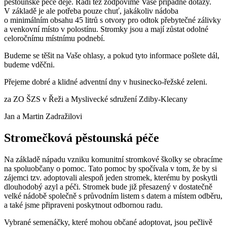
pěstounské péče děje. Rádi též zodpovíme Vaše případné dotazy.
V základě je ale potřeba pouze chuť, jakákoliv nádoba
o minimálním obsahu 45 litrů s otvory pro odtok přebytečné zálivky
a venkovní místo v polostínu. Stromky jsou a mají zůstat odolné
celoročnímu místnímu podnebí.
Budeme se těšit na Vaše ohlasy, a pokud tyto informace pošlete dál,
budeme vděčni.
Přejeme dobré a klidné adventní dny v husinecko-řežské zeleni.
za ZO ŠZS v Řeži a Myslivecké sdružení Zdiby-Klecany
Jan a Martin Zadražilovi
Stromečková pěstounská péče
Na základě nápadu vzniku komunitní stromkové školky se obracíme
na spoluobčany o pomoc. Tato pomoc by spočívala v tom, že by si
zájemci tzv. adoptovali alespoň jeden stromek, kterému by poskytli
dlouhodobý azyl a péči. Stromek bude již přesazený v dostatečně
velké nádobě společně s průvodním listem s datem a místem odběru,
a také jsme připraveni poskytnout odbornou radu.
Vybrané semenáčky, které mohou občané adoptovat, jsou pečlivě