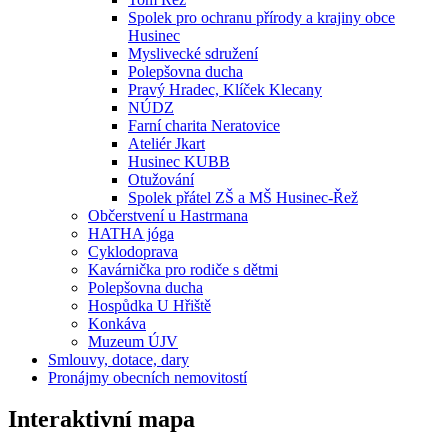
Spolek pro ochranu přírody a krajiny obce
Husinec
Myslivecké sdružení
Polepšovna ducha
Pravý Hradec, Klíček Klecany
NÚDZ
Farní charita Neratovice
Ateliér Jkart
Husinec KUBB
Otužování
Spolek přátel ZŠ a MŠ Husinec-Řež
Občerstvení u Hastrmana
HATHA jóga
Cyklodoprava
Kavárnička pro rodiče s dětmi
Polepšovna ducha
Hospůdka U Hřiště
Konkáva
Muzeum ÚJV
Smlouvy, dotace, dary
Pronájmy obecních nemovitostí
Interaktivní mapa