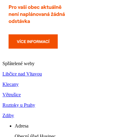
Spřátelené weby
Libčice nad Vltavou
Klecany
Větrušice
Roztoky u Prahy
Zdiby
Adresa
Obecní úřad Husinec