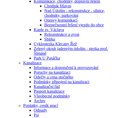
Komunikace, chodniky, dopravni řešení
Chodnik Hlavni
Nad Údolím - rekonstrukce - silnice,
chodniky, parkování
Opravy komunikací
Bezpečnostní řešení vjezdu do obce
Kaple sv. Václava
Rekonstrukce a zvon
Sbírka
Cyklostezka Klecany Řež
Zelený okruh jaderným údolím - stezka prof.
ŠImáně
Park U Pasáčka
Kanalizace
Informace a doporučení k provozování
Poruchy na kanalizaci
Odečty a cena stočného
Podmínky připojení na kanalizaci
Kanalizační řád
Pasport kanalizace
Všeobecné podmínky
Archiv
Poplatky, ceník prací
Odpady
Psi