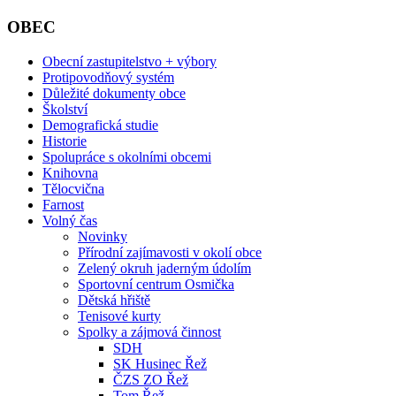
OBEC
Obecní zastupitelstvo + výbory
Protipovodňový systém
Důležité dokumenty obce
Školství
Demografická studie
Historie
Spolupráce s okolními obcemi
Knihovna
Tělocvična
Farnost
Volný čas
Novinky
Přírodní zajímavosti v okolí obce
Zelený okruh jaderným údolím
Sportovní centrum Osmička
Dětská hřiště
Tenisové kurty
Spolky a zájmová činnost
SDH
SK Husinec Řež
ČZS ZO Řež
Tom Řež