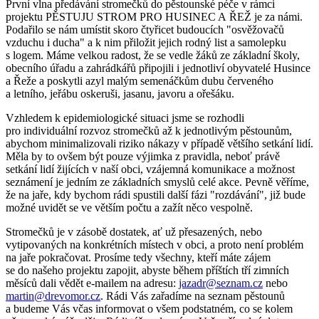
První vlna předávání stromečků do pěstounské péče v rámci
projektu PĚSTUJU STROM PRO HUSINEC A ŘEŽ je za námi.
Podařilo se nám umístit skoro čtyřicet budoucích "osvěžovačů
vzduchu i ducha" a k nim přiložit jejich rodný list a samolepku
s logem. Máme velkou radost, že se vedle žáků ze základní školy,
obecního úřadu a zahrádkářů připojili i jednotliví obyvatelé Husince
a Řeže a poskytli azyl malým semenáčkům dubu červeného
a letního, jeřábu oskeruši, jasanu, javoru a ořešáku.
Vzhledem k epidemiologické situaci jsme se rozhodli
pro individuální rozvoz stromečků až k jednotlivým pěstounům,
abychom minimalizovali riziko nákazy v případě většího setkání lidí.
Měla by to ovšem být pouze výjimka z pravidla, neboť právě
setkání lidí žijících v naší obci, vzájemná komunikace a možnost
seznámení je jedním ze základních smyslů celé akce. Pevně věříme,
že na jaře, kdy bychom rádi spustili další fázi "rozdávání", již bude
možné uvidět se ve větším počtu a zažít něco vespolně.
Stromečků je v zásobě dostatek, ať už přesazených, nebo
vytipovaných na konkrétních místech v obci, a proto není problém
na jaře pokračovat. Prosíme tedy všechny, kteří máte zájem
se do našeho projektu zapojit, abyste během příštích tří zimních
měsíců dali vědět e-mailem na adresu:
jazadr@seznam.cz
nebo
martin@drevomor.cz
. Rádi Vás zařadíme na seznam pěstounů
a budeme Vás včas informovat o všem podstatném, co se kolem