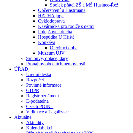
Spolek přátel ZŠ a MŠ Husinec-Řež
Občerstvení u Hastrmana
HATHA jóga
Cyklodoprava
Kavárnička pro rodiče s dětmi
Polepšovna ducha
Hospůdka U Hřiště
Konkáva
Otevírací doba
Muzeum ÚJV
Smlouvy, dotace, dary
Pronájmy obecních nemovitostí
ÚŘAD
Úřední deska
Rozpočet
Povinné informace
GDPR
Registr oznámení
E-podatelna
Czech POINT
Vidimace a Legalizace
Aktuálně
Aktuality
Kalendář akcí