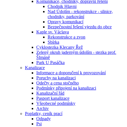
Komunikace, chodniky, dopravni řešení
Chodnik Hlavni
Nad Údolím - rekonstrukce - silnice,
chodniky, parkování
Opravy komunikací
Bezpečnostní řešení vjezdu do obce
Kaple sv. Václava
Rekonstrukce a zvon
Sbírka
Cyklostezka Klecany Řež
Zelený okruh jaderným údolím - stezka prof.
ŠImáně
Park U Pasáčka
Kanalizace
Informace a doporučení k provozování
Poruchy na kanalizaci
Odečty a cena stočného
Podmínky připojení na kanalizaci
Kanalizační řád
Pasport kanalizace
Všeobecné podmínky
Archiv
Poplatky, ceník prací
Odpady
Psi