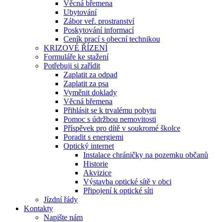
Věcná břemena
Ubytování
Zábor veř. prostranství
Poskytování informací
Ceník prací s obecní technikou
KRIZOVÉ ŘÍZENÍ
Formuláře ke stažení
Potřebuji si zařídit
Zaplatit za odpad
Zaplatit za psa
Vyměnit doklady
Věcná břemena
Přihlásit se k trvalému pobytu
Pomoc s údržbou nemovitosti
Příspěvek pro dítě v soukromé školce
Poradit s energiemi
Optický internet
Instalace chráničky na pozemku občanů
Historie
Akvizice
Výstavba optické sítě v obci
Připojení k optické síti
Jízdní řády
Kontakty
Napište nám