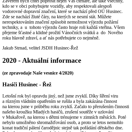
Závěrem bych chtěl poprosit nejen Vás čtenáře, ale také všechny,
kdo se v obci pohybujete vozidly, aby respektovali alespoň
vodorovné dopravní značení, které se nachází před OÚ Husinec.
Zde se nachází žluté čáry, na kterých se nesmí stát. Můžete
nerespektováním značení způsobit nemožnost výjezdu požární
techniky, a u tohoto výjezdu často hraje roli každá vteřina. Všem
přejeme šťastné a klidné prožití Vánočních svátků a do Nového
roku hlavně zdraví, a ať nás potřebujete co nejméně.
Jakub Strnad, velitel JSDH Husinec-Řež
2020 - Aktuální informace
(ze zpravodaje Naše vesnice 4/2020)
Hasiči Husinec - Řež
Letošní rok byl opravdu jiný, než jsme zvyklí. Díky šíření viru
a různým vládním opatřením se rušila a byla zakázána činnost
na kterou jsme v průběhu roku zvyklí. Začalo to přerušením činnosti
našeho kroužku Mladých hasičů, zrušení soutěže v uzlování
v Mukařově, na kterou s dětmi trénujeme v zimních měsících. Poté
nebylo umožněno shromažďování osob, a proto se letos nemohlo
konat tradiční pálení čarodějnic stejně tak pořádání dětského dne.