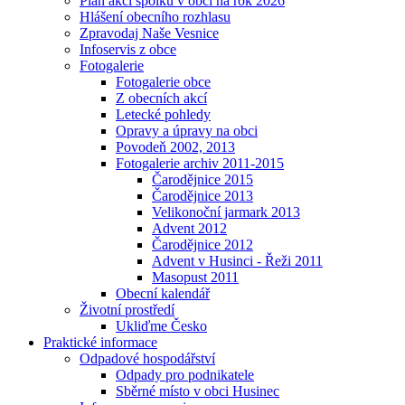
Plán akcí spolků v obci na rok 2026
Hlášení obecního rozhlasu
Zpravodaj Naše Vesnice
Infoservis z obce
Fotogalerie
Fotogalerie obce
Z obecních akcí
Letecké pohledy
Opravy a úpravy na obci
Povodeň 2002, 2013
Fotogalerie archiv 2011-2015
Čarodějnice 2015
Čarodějnice 2013
Velikonoční jarmark 2013
Advent 2012
Čarodějnice 2012
Advent v Husinci - Řeži 2011
Masopust 2011
Obecní kalendář
Životní prostředí
Ukliďme Česko
Praktické informace
Odpadové hospodářství
Odpady pro podnikatele
Sběrné místo v obci Husinec