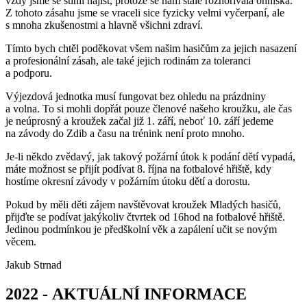
vždy jsme se stihli najíst, protože se nám stále rozhořívala ohniska.
Z tohoto zásahu jsme se vraceli sice fyzicky velmi vyčerpaní, ale
s mnoha zkušenostmi a hlavně všichni zdraví.
Tímto bych chtěl poděkovat všem našim hasičům za jejich nasazení
a profesionální zásah, ale také jejich rodinám za toleranci
a podporu.
Výjezdová jednotka musí fungovat bez ohledu na prázdniny
a volna. To si mohli dopřát pouze členové našeho kroužku, ale čas
je neúprosný a kroužek začal již 1. září, neboť 10. září jedeme
na závody do Zdib a času na trénink není proto mnoho.
Je-li někdo zvědavý, jak takový požární útok k podání dětí vypadá,
máte možnost se přijít podívat 8. října na fotbalové hřiště, kdy
hostíme okresní závody v požárním útoku dětí a dorostu.
Pokud by měli děti zájem navštěvovat kroužek Mladých hasičů,
přijďte se podívat jakýkoliv čtvrtek od 16hod na fotbalové hřiště.
Jedinou podmínkou je předškolní věk a zapálení učit se novým
věcem.
Jakub Strnad
2022 - AKTUÁLNÍ INFORMACE