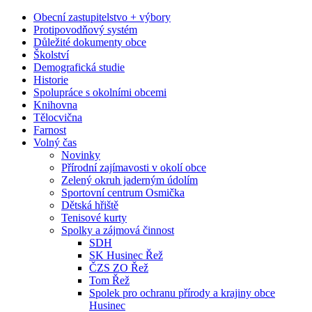
Obecní zastupitelstvo + výbory
Protipovodňový systém
Důležité dokumenty obce
Školství
Demografická studie
Historie
Spolupráce s okolními obcemi
Knihovna
Tělocvična
Farnost
Volný čas
Novinky
Přírodní zajímavosti v okolí obce
Zelený okruh jaderným údolím
Sportovní centrum Osmička
Dětská hřiště
Tenisové kurty
Spolky a zájmová činnost
SDH
SK Husinec Řež
ČZS ZO Řež
Tom Řež
Spolek pro ochranu přírody a krajiny obce
Husinec