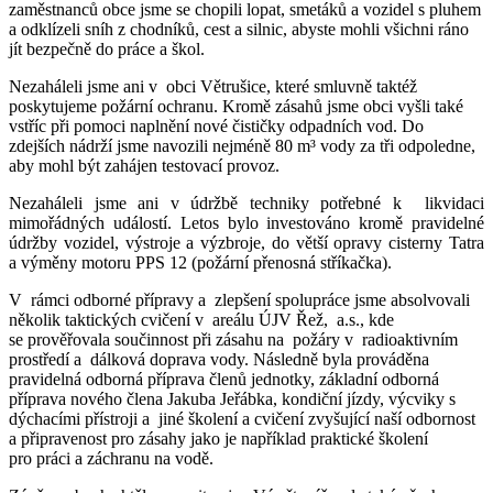
zaměstnanců obce jsme se chopili lopat, smetáků a vozidel s pluhem
a odklízeli sníh z chodníků, cest a silnic, abyste mohli všichni ráno
jít bezpečně do práce a škol.
Nezaháleli jsme ani v obci Větrušice, které smluvně taktéž
poskytujeme požární ochranu. Kromě zásahů jsme obci vyšli také
vstříc při pomoci naplnění nové čističky odpadních vod. Do
zdejších nádrží jsme navozili nejméně 80 m³ vody za tři odpoledne,
aby mohl být zahájen testovací provoz.
Nezaháleli jsme ani v údržbě techniky potřebné k likvidaci
mimořádných událostí. Letos bylo investováno kromě pravidelné
údržby vozidel, výstroje a výzbroje, do větší opravy cisterny Tatra
a výměny motoru PPS 12 (požární přenosná stříkačka).
V rámci odborné přípravy a zlepšení spolupráce jsme absolvovali
několik taktických cvičení v areálu ÚJV Řež, a.s., kde
se prověřovala součinnost při zásahu na požáry v radioaktivním
prostředí a dálková doprava vody. Následně byla prováděna
pravidelná odborná příprava členů jednotky, základní odborná
příprava nového člena Jakuba Jeřábka, kondiční jízdy, výcviky s
dýchacími přístroji a jiné školení a cvičení zvyšující naší odbornost
a připravenost pro zásahy jako je například praktické školení
pro práci a záchranu na vodě.