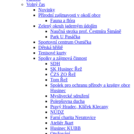
Volný čas
Novinky
Přírodní zajímavosti v okolí obce
Fauna a flóra
Zelený okruh jaderným údolím
Naučná stezka prof. Čestmíra Šimáně
Park U Pasáčka
Sportovní centrum Osmička
Dětská hřiště
Tenisové kurty
Spolky a zájmová činnost
SDH
SK Husinec Řež
ČZS ZO Řež
Tom Řež
Spolek pro ochranu přírody a krajiny obce
Husinec
Myslivecké sdružení
Polepšovna ducha
Pravý Hradec, Klíček Klecany
NÚDZ
Farní charita Neratovice
Ateliér Jkart
Husinec KUBB
Otužování