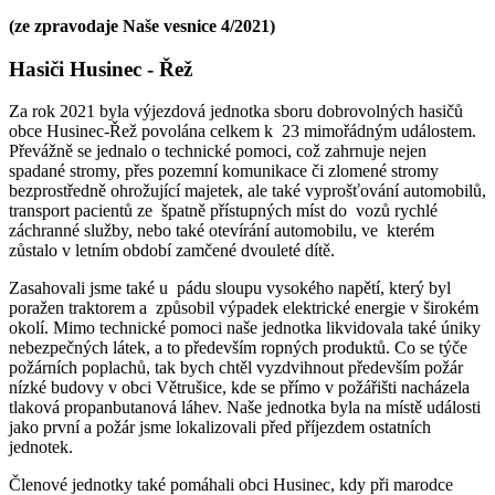
(ze zpravodaje Naše vesnice 4/2021)
Hasiči Husinec - Řež
Za rok 2021 byla výjezdová jednotka sboru dobrovolných hasičů
obce Husinec-Řež povolána celkem k 23 mimořádným událostem.
Převážně se jednalo o technické pomoci, což zahrnuje nejen
spadané stromy, přes pozemní komunikace či zlomené stromy
bezprostředně ohrožující majetek, ale také vyprošťování automobilů,
transport pacientů ze špatně přístupných míst do vozů rychlé
záchranné služby, nebo také otevírání automobilu, ve kterém
zůstalo v letním období zamčené dvouleté dítě.
Zasahovali jsme také u pádu sloupu vysokého napětí, který byl
poražen traktorem a způsobil výpadek elektrické energie v širokém
okolí. Mimo technické pomoci naše jednotka likvidovala také úniky
nebezpečných látek, a to především ropných produktů. Co se týče
požárních poplachů, tak bych chtěl vyzdvihnout především požár
nízké budovy v obci Větrušice, kde se přímo v požářišti nacházela
tlaková propanbutanová láhev. Naše jednotka byla na místě události
jako první a požár jsme lokalizovali před příjezdem ostatních
jednotek.
Členové jednotky také pomáhali obci Husinec, kdy při marodce