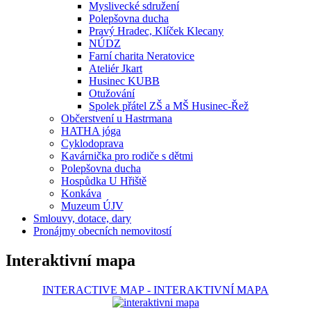
Myslivecké sdružení
Polepšovna ducha
Pravý Hradec, Klíček Klecany
NÚDZ
Farní charita Neratovice
Ateliér Jkart
Husinec KUBB
Otužování
Spolek přátel ZŠ a MŠ Husinec-Řež
Občerstvení u Hastrmana
HATHA jóga
Cyklodoprava
Kavárnička pro rodiče s dětmi
Polepšovna ducha
Hospůdka U Hřiště
Konkáva
Muzeum ÚJV
Smlouvy, dotace, dary
Pronájmy obecních nemovitostí
Interaktivní mapa
INTERACTIVE MAP
-
INTERAKTIVNÍ MAPA