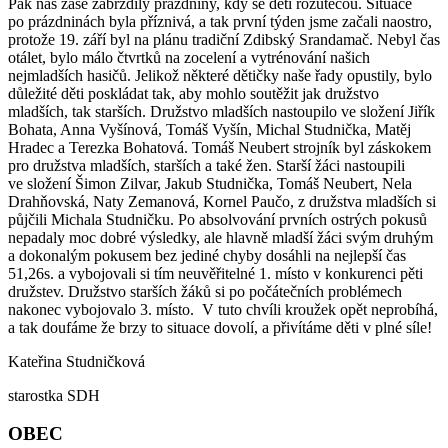
Pak nás zase zabrzdily prázdniny, kdy se děti rozutečou. Situace
po prázdninách byla příznivá, a tak první týden jsme začali naostro,
protože 19. září byl na plánu tradiční Zdibský Srandamač. Nebyl čas
otálet, bylo málo čtvrtků na zocelení a vytrénování našich
nejmladších hasičů. Jelikož některé dětičky naše řady opustily, bylo
důležité děti poskládat tak, aby mohlo soutěžit jak družstvo
mladších, tak starších. Družstvo mladších nastoupilo ve složení Jiřík
Bohata, Anna Vyšínová, Tomáš Vyšín, Michal Studnička, Matěj
Hradec a Terezka Bohatová. Tomáš Neubert strojník byl záskokem
pro družstva mladších, starších a také žen. Starší žáci nastoupili
ve složení Šimon Zilvar, Jakub Studnička, Tomáš Neubert, Nela
Drahňovská, Naty Zemanová, Kornel Paučo, z družstva mladších si
půjčili Michala Studničku. Po absolvování prvních ostrých pokusů
nepadaly moc dobré výsledky, ale hlavně mladší žáci svým druhým
a dokonalým pokusem bez jediné chyby dosáhli na nejlepší čas
51,26s. a vybojovali si tím neuvěřitelné 1. místo v konkurenci pěti
družstev. Družstvo starších žáků si po počátečních problémech
nakonec vybojovalo 3. místo. V tuto chvíli kroužek opět neprobíhá,
a tak doufáme že brzy to situace dovolí, a přivítáme děti v plné síle!
Kateřina Studničková
starostka SDH
OBEC