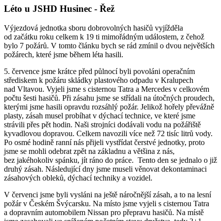
Léto u JSHD Husinec - Řež
Výjezdová jednotka sboru dobrovolných hasičů vyjížděla
od začátku roku celkem k 19 ti mimořádným událostem, z čehož
bylo 7 požárů. V tomto článku bych se rád zmínil o dvou největších
požárech, které jsme během léta hasili.
5. července jsme krátce před půlnocí byli povoláni operačním
střediskem k požáru skládky plastového odpadu v Kralupech
nad Vltavou. Vyjeli jsme s cisternou Tatra a Mercedes v celkovém
počtu šesti hasičů. Při zásahu jsme se střídali na útočných proudech,
kterými jsme hasili opravdu rozsáhlý požár. Jelikož hořely převážně
plasty, zásah musel probíhat v dýchací technice, ve které jsme
strávili přes pět hodin. Naši strojníci dodávali vodu na požářiště
kyvadlovou dopravou. Celkem navozili více než 72 tisíc litrů vody.
Po osmé hodině ranní nás přijeli vystřídat čerstvé jednotky, proto
jsme se mohli odebrat zpět na základnu a většina z nás,
bez jakéhokoliv spánku, jít ráno do práce. Tento den se jednalo o již
druhý zásah. Následující dny jsme museli věnovat dekontaminaci
zásahových obleků, dýchací techniky a vozidel.
V červenci jsme byli vysláni na ještě náročnější zásah, a to na lesní
požár v Českém Švýcarsku. Na místo jsme vyjeli s cisternou Tatra
a dopravním automobilem Nissan pro přepravu hasičů. Na místě