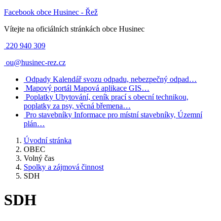
Facebook obce Husinec - Řež
Vítejte na oficiálních stránkách obce Husinec
220 940 309
ou@husinec-rez.cz
Odpady
Kalendář svozu odpadu, nebezpečný odpad…
Mapový portál
Mapová aplikace GIS…
Poplatky
Ubytování, ceník prací s obecní technikou,
poplatky za psy, věcná břemena…
Pro stavebníky
Informace pro místní stavebníky, Územní
plán…
Úvodní stránka
OBEC
Volný čas
Spolky a zájmová činnost
SDH
SDH