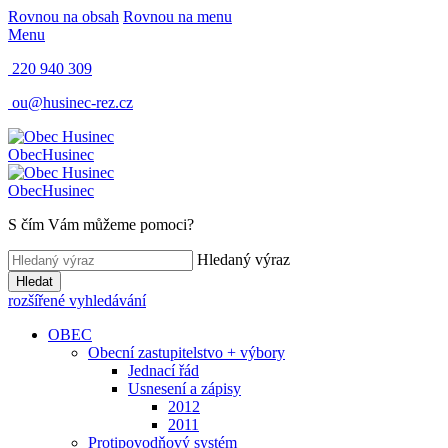
Rovnou na obsah
Rovnou na menu
Menu
220 940 309
ou@husinec-rez.cz
Obec
Husinec
Obec
Husinec
S čím Vám můžeme pomoci?
Hledaný výraz
Hledat
rozšířené vyhledávání
OBEC
Obecní zastupitelstvo + výbory
Jednací řád
Usnesení a zápisy
2012
2011
Protipovodňový systém