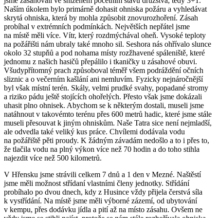
jsme zasahovali ve sníženém početním stavu družstva, tedy 3+1.
Naším úkolem bylo primárně dohasit ohniska požáru a vyhledávat
skrytá ohniska, která by mohla způsobit znovurozhoření. Zásah
probíhal v extrémních podmínkách. Největších nepřátel jsme
na místě měli více. Vítr, který rozdmýchával oheň. Vysoké teploty
na požářišti nám ubraly také mnoho sil. Seshora nás ohřívalo slunce
okolo 32 stupňů a pod nohama místy rozžhavené spáleniště, které
jednomu z našich hasičů přepálilo i tkaničky u zásahové obuvi.
Všudypřítomný prach způsoboval téměř všem podráždění očních
sliznic a o večerním kašlání ani nemluvím. Fyzicky nejnáročnější
byl však místní terén. Skály, velmi prudké svahy, popadané stromy
a riziko pádu ještě stojících ohořelých. Přesto však jsme dokázali
uhasit plno ohnisek. Abychom se k některým dostali, museli jsme
natáhnout v takovémto terénu přes 600 metrů hadic, které jsme stále
museli přesouvat k jiným ohniskům. Naše Tatra sice není nejmladší,
ale odvedla také veliký kus práce. Chvílemi dodávala vodu
na požářiště pěti proudy. K žádným závadám nedošlo a to i přes to,
že tlačila vodu na plný výkon více než 70 hodin a do toho stihla
najezdit více než 500 kilometrů.
V Hřensku jsme strávili celkem 7 dnů a 1 den v Mezné. Naštěstí
jsme měli možnost střídaní vlastními členy jednotky. Střídání
probíhalo po dvou dnech, kdy z Husince vždy přijela čerstvá síla
k vystřídání. Na místě jsme měli výborné zázemí, od ubytování
v kempu, přes dodávku jídla a pití až na místo zásahu. Ovšem ne