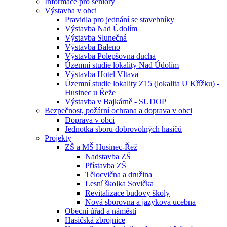
Informace pro seniory
Výstavba v obci
Pravidla pro jednání se stavebníky
Výstavba Nad Údolím
Výstavba Slunečná
Výstavba Baleno
Výstavba Polepšovna ducha
Územní studie lokality Nad Údolím
Výstavba Hotel Vltava
Územní studie lokality Z15 (lokalita U Křížku) -
Husinec u Řeže
Výstavba v Bajkárně - SUDOP
Bezpečnost, požární ochrana a doprava v obci
Doprava v obci
Jednotka sboru dobrovolných hasičů
Projekty
ZŠ a MŠ Husinec-Řež
Nadstavba ZŠ
Přístavba ZŠ
Tělocvična a družina
Lesní školka Sovička
Revitalizace budovy školy
Nová sborovna a jazykova ucebna
Obecní úřad a náměstí
Hasičská zbrojnice