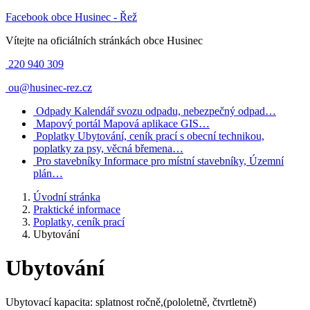
Facebook obce Husinec - Řež
Vítejte na oficiálních stránkách obce Husinec
220 940 309
ou@husinec-rez.cz
Odpady
Kalendář svozu odpadu, nebezpečný odpad…
Mapový portál
Mapová aplikace GIS…
Poplatky
Ubytování, ceník prací s obecní technikou,
poplatky za psy, věcná břemena…
Pro stavebníky
Informace pro místní stavebníky, Územní
plán…
Úvodní stránka
Praktické informace
Poplatky, ceník prací
Ubytování
Ubytování
Ubytovací kapacita: splatnost ročně,(pololetně, čtvrtletně)