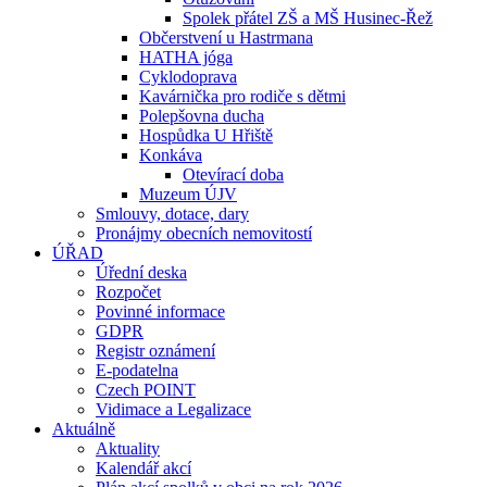
Spolek přátel ZŠ a MŠ Husinec-Řež
Občerstvení u Hastrmana
HATHA jóga
Cyklodoprava
Kavárnička pro rodiče s dětmi
Polepšovna ducha
Hospůdka U Hřiště
Konkáva
Otevírací doba
Muzeum ÚJV
Smlouvy, dotace, dary
Pronájmy obecních nemovitostí
ÚŘAD
Úřední deska
Rozpočet
Povinné informace
GDPR
Registr oznámení
E-podatelna
Czech POINT
Vidimace a Legalizace
Aktuálně
Aktuality
Kalendář akcí