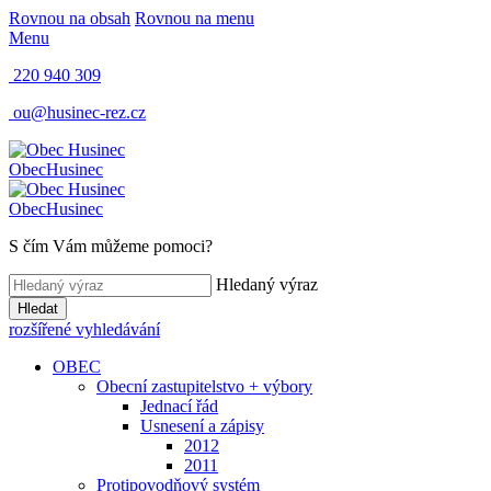
Rovnou na obsah
Rovnou na menu
Menu
220 940 309
ou@husinec-rez.cz
Obec
Husinec
Obec
Husinec
S čím Vám můžeme pomoci?
Hledaný výraz
Hledat
rozšířené vyhledávání
OBEC
Obecní zastupitelstvo + výbory
Jednací řád
Usnesení a zápisy
2012
2011
Protipovodňový systém