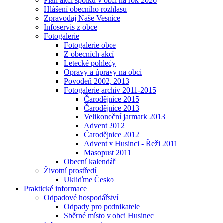
Plán akcí spolků v obci na rok 2026
Hlášení obecního rozhlasu
Zpravodaj Naše Vesnice
Infoservis z obce
Fotogalerie
Fotogalerie obce
Z obecních akcí
Letecké pohledy
Opravy a úpravy na obci
Povodeň 2002, 2013
Fotogalerie archiv 2011-2015
Čarodějnice 2015
Čarodějnice 2013
Velikonoční jarmark 2013
Advent 2012
Čarodějnice 2012
Advent v Husinci - Řeži 2011
Masopust 2011
Obecní kalendář
Životní prostředí
Ukliďme Česko
Praktické informace
Odpadové hospodářství
Odpady pro podnikatele
Sběrné místo v obci Husinec