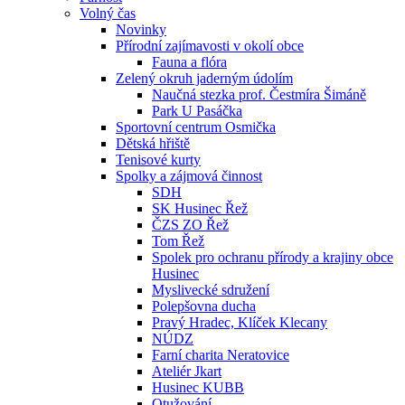
Volný čas
Novinky
Přírodní zajímavosti v okolí obce
Fauna a flóra
Zelený okruh jaderným údolím
Naučná stezka prof. Čestmíra Šimáně
Park U Pasáčka
Sportovní centrum Osmička
Dětská hřiště
Tenisové kurty
Spolky a zájmová činnost
SDH
SK Husinec Řež
ČZS ZO Řež
Tom Řež
Spolek pro ochranu přírody a krajiny obce
Husinec
Myslivecké sdružení
Polepšovna ducha
Pravý Hradec, Klíček Klecany
NÚDZ
Farní charita Neratovice
Ateliér Jkart
Husinec KUBB
Otužování