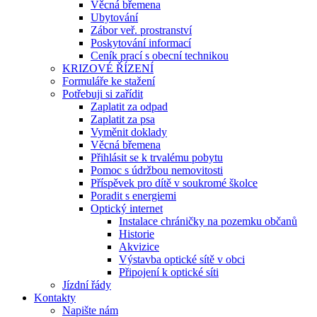
Věcná břemena
Ubytování
Zábor veř. prostranství
Poskytování informací
Ceník prací s obecní technikou
KRIZOVÉ ŘÍZENÍ
Formuláře ke stažení
Potřebuji si zařídit
Zaplatit za odpad
Zaplatit za psa
Vyměnit doklady
Věcná břemena
Přihlásit se k trvalému pobytu
Pomoc s údržbou nemovitosti
Příspěvek pro dítě v soukromé školce
Poradit s energiemi
Optický internet
Instalace chráničky na pozemku občanů
Historie
Akvizice
Výstavba optické sítě v obci
Připojení k optické síti
Jízdní řády
Kontakty
Napište nám