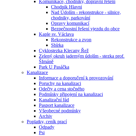
Komunikace, chodniky, dopravni řešení
Chodnik Hlavni
Nad Údolím - rekonstrukce - silnice,
chodniky, parkování
Opravy komunikací
Bezpečnostní řešení vjezdu do obce
Kaple sv. Václava
Rekonstrukce a zvon
Sbírka
Cyklostezka Klecany Řež
Zelený okruh jaderným údolím - stezka prof.
ŠImáně
Park U Pasáčka
Kanalizace
Informace a doporučení k provozování
Poruchy na kanalizaci
Odečty a cena stočného
Podmínky připojení na kanalizaci
Kanalizační řád
Pasport kanalizace
Všeobecné podmínky
Archiv
Poplatky, ceník prací
Odpady
Psi