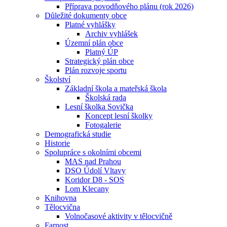
Příprava povodňového plánu (rok 2026)
Důležité dokumenty obce
Platné vyhlášky
Archiv vyhlášek
Územní plán obce
Platný ÚP
Strategický plán obce
Plán rozvoje sportu
Školství
Základní škola a mateřská škola
Školská rada
Lesní školka Sovička
Koncept lesní školky
Fotogalerie
Demografická studie
Historie
Spolupráce s okolními obcemi
MAS nad Prahou
DSO Údolí Vltavy
Koridor D8 - SOS
Lom Klecany
Knihovna
Tělocvična
Volnočasové aktivity v tělocvičně
Farnost