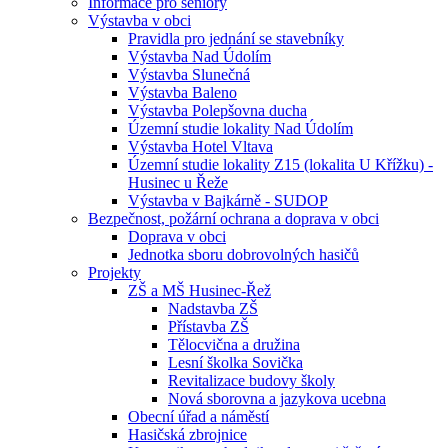
Informace pro seniory
Výstavba v obci
Pravidla pro jednání se stavebníky
Výstavba Nad Údolím
Výstavba Slunečná
Výstavba Baleno
Výstavba Polepšovna ducha
Územní studie lokality Nad Údolím
Výstavba Hotel Vltava
Územní studie lokality Z15 (lokalita U Křížku) -
Husinec u Řeže
Výstavba v Bajkárně - SUDOP
Bezpečnost, požární ochrana a doprava v obci
Doprava v obci
Jednotka sboru dobrovolných hasičů
Projekty
ZŠ a MŠ Husinec-Řež
Nadstavba ZŠ
Přístavba ZŠ
Tělocvična a družina
Lesní školka Sovička
Revitalizace budovy školy
Nová sborovna a jazykova ucebna
Obecní úřad a náměstí
Hasičská zbrojnice