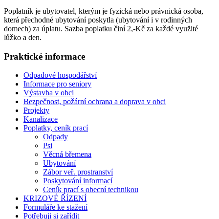
Poplatník je ubytovatel, kterým je fyzická nebo právnická osoba,
která přechodné ubytování poskytla (ubytování i v rodinných
domech) za úplatu. Sazba poplatku činí 2,-Kč za každé využité
lůžko a den.
Praktické informace
Odpadové hospodářství
Informace pro seniory
Výstavba v obci
Bezpečnost, požární ochrana a doprava v obci
Projekty
Kanalizace
Poplatky, ceník prací
Odpady
Psi
Věcná břemena
Ubytování
Zábor veř. prostranství
Poskytování informací
Ceník prací s obecní technikou
KRIZOVÉ ŘÍZENÍ
Formuláře ke stažení
Potřebuji si zařídit