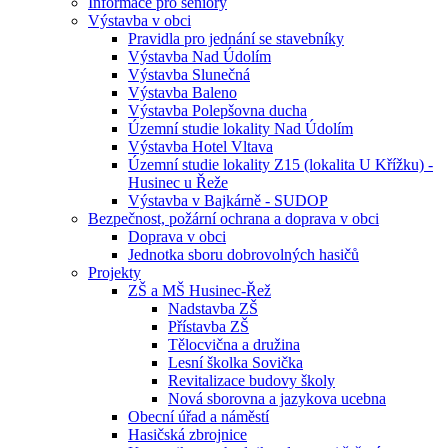
Informace pro seniory
Výstavba v obci
Pravidla pro jednání se stavebníky
Výstavba Nad Údolím
Výstavba Slunečná
Výstavba Baleno
Výstavba Polepšovna ducha
Územní studie lokality Nad Údolím
Výstavba Hotel Vltava
Územní studie lokality Z15 (lokalita U Křížku) -
Husinec u Řeže
Výstavba v Bajkárně - SUDOP
Bezpečnost, požární ochrana a doprava v obci
Doprava v obci
Jednotka sboru dobrovolných hasičů
Projekty
ZŠ a MŠ Husinec-Řež
Nadstavba ZŠ
Přístavba ZŠ
Tělocvična a družina
Lesní školka Sovička
Revitalizace budovy školy
Nová sborovna a jazykova ucebna
Obecní úřad a náměstí
Hasičská zbrojnice