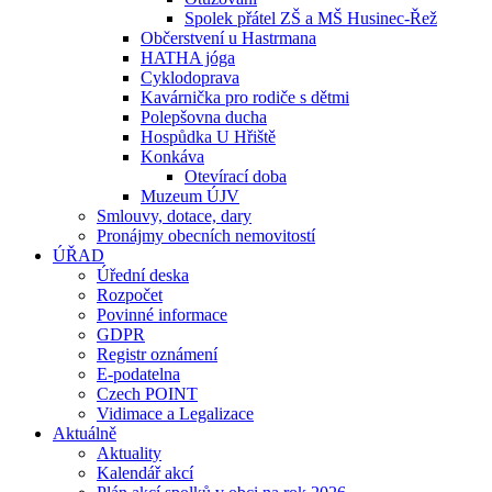
Spolek přátel ZŠ a MŠ Husinec-Řež
Občerstvení u Hastrmana
HATHA jóga
Cyklodoprava
Kavárnička pro rodiče s dětmi
Polepšovna ducha
Hospůdka U Hřiště
Konkáva
Otevírací doba
Muzeum ÚJV
Smlouvy, dotace, dary
Pronájmy obecních nemovitostí
ÚŘAD
Úřední deska
Rozpočet
Povinné informace
GDPR
Registr oznámení
E-podatelna
Czech POINT
Vidimace a Legalizace
Aktuálně
Aktuality
Kalendář akcí