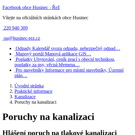
Facebook obce Husinec - Řež
Vítejte na oficiálních stránkách obce Husinec
220 940 309
ou@husinec-rez.cz
Odpady
Kalendář svozu odpadu, nebezpečný odpad…
Mapový portál
Mapová aplikace GIS…
Poplatky
Ubytování, ceník prací s obecní technikou,
poplatky za psy, věcná břemena…
Pro stavebníky
Informace pro místní stavebníky, Územní
plán…
Úvodní stránka
Praktické informace
Kanalizace
Poruchy na kanalizaci
Poruchy na kanalizaci
Hlášení poruch na tlakové kanalizaci