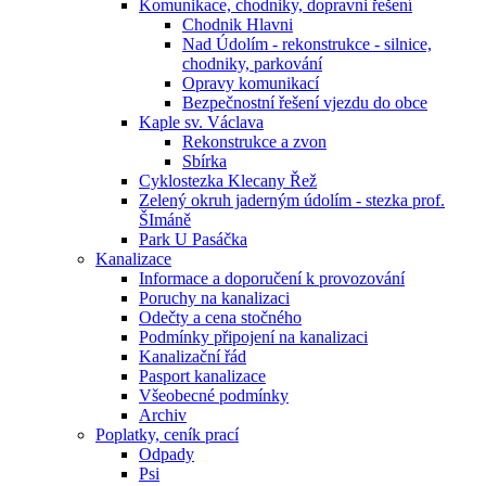
Komunikace, chodniky, dopravni řešení
Chodnik Hlavni
Nad Údolím - rekonstrukce - silnice,
chodniky, parkování
Opravy komunikací
Bezpečnostní řešení vjezdu do obce
Kaple sv. Václava
Rekonstrukce a zvon
Sbírka
Cyklostezka Klecany Řež
Zelený okruh jaderným údolím - stezka prof.
ŠImáně
Park U Pasáčka
Kanalizace
Informace a doporučení k provozování
Poruchy na kanalizaci
Odečty a cena stočného
Podmínky připojení na kanalizaci
Kanalizační řád
Pasport kanalizace
Všeobecné podmínky
Archiv
Poplatky, ceník prací
Odpady
Psi