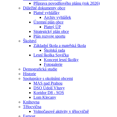
Příprava povodňového plánu (rok 2026)
Důležité dokumenty obce
Platné vyhlášky
Archiv vyhlášek
Územní plán obce
Platný ÚP
Strategický plán obce
Plán rozvoje sportu
Školství
Základní škola a mateřská škola
Školská rada
Lesní školka Sovička
Koncept lesní školky
Fotogalerie
Demografická studie
Historie
Spolupráce s okolními obcemi
MAS nad Prahou
DSO Údolí Vltavy
Koridor D8 - SOS
Lom Klecany
Knihovna
Tělocvična
Volnočasové aktivity v tělocvičně
Farnost