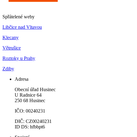
Spřátelené weby
Libčice nad Vltavou
Klecany
Větrušice
Roztoky u Prahy
Zdiby
Adresa
Obecní úřad Husinec
U Radnice 64
250 68 Husinec
IČO: 00240231
DIČ: CZ00240231
ID DS: hfbbpt6