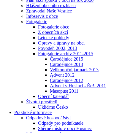
Plán akcí spolků v obci na rok 2026
Hlášení obecního rozhlasu
Zpravodaj Naše Vesnice
Infoservis z obce
Fotogalerie
Fotogalerie obce
Z obecních akcí
Letecké pohledy
Opravy a úpravy na obci
Povodeň 2002, 2013
Fotogalerie archiv 2011-2015
Čarodějnice 2015
Čarodějnice 2013
Velikonoční jarmark 2013
Advent 2012
Čarodějnice 2012
Advent v Husinci - Řeži 2011
Masopust 2011
Obecní kalendář
Životní prostředí
Ukliďme Česko
Praktické informace
Odpadové hospodářství
Odpady pro podnikatele
Sběrné místo v obci Husinec