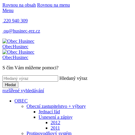
Rovnou na obsah
Rovnou na menu
Menu
220 940 309
ou@husinec-rez.cz
Obec
Husinec
Obec
Husinec
S čím Vám můžeme pomoci?
Hledaný výraz
Hledat
rozšířené vyhledávání
OBEC
Obecní zastupitelstvo + výbory
Jednací řád
Usnesení a zápisy
2012
2011
Protipovodňový systém