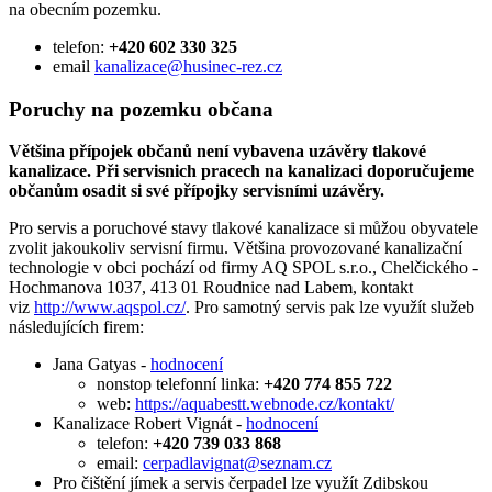
na obecním pozemku.
telefon:
+420 602 330 325
email
kanalizace@husinec-rez.cz
Poruchy na pozemku občana
Většina přípojek občanů není vybavena uzávěry tlakové
kanalizace. Při servisnich pracech na kanalizaci doporučujeme
občanům osadit si své přípojky servisními uzávěry.
Pro servis a poruchové stavy tlakové kanalizace si můžou obyvatele
zvolit jakoukoliv servisní firmu. Většina provozované kanalizační
technologie v obci pochází od firmy AQ SPOL s.r.o., Chelčického -
Hochmanova 1037, 413 01 Roudnice nad Labem, kontakt
viz
http://www.aqspol.cz/
. Pro samotný servis pak lze využít služeb
následujících firem:
Jana Gatyas -
hodnocení
nonstop telefonní linka:
+420 774 855 722
web:
https://aquabestt.webnode.cz/kontakt/
Kanalizace Robert Vignát -
hodnocení
telefon:
+420 739 033 868
email:
cerpadlavignat@seznam.cz
Pro čištění jímek a servis čerpadel lze využít Zdibskou