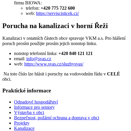
firmu BIOWA:
telefon:
+420 775 722 600
web:
https://serviscisticek.cz/
Porucha na kanalizaci v horní Řeži
Kanalizaci v ostatních částech obce spravuje VKM a.s. Pro hlášení
poruch prosím použijte prosím jejich nonstop linku.
nonstop telefonní linka:
+420 840 121 121
email:
info@svas.cz
web:
https://www.svas.cz/sluzbysvas/
Na toto číslo lze hlásit i poruchy na vodovodním řádu v
CELÉ
obci.
Praktické informace
Odpadové hospodářství
Informace pro seniory
Výstavba v obci
Bezpečnost, požární ochrana a doprava v obci
Projekty
Kanalizace