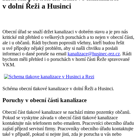
v dolní Řeži a Husinci
Obecní úřad se snaží držet kanalizaci v dobrém stavu a je pro nás
kritické mít přehled o veškerých poruchách a to nejen v obecní části,
ale i u občanů. Rádi bychom poprosili všehny, kteří budou řešit
u své přípojky nějaký problém, aby si našli chvilku a poslali
informaci o dané poruše na email
kanalizace@husinec-rez.cz
. Rádi
bychom měli přehled i o poruchách v horní části Řeže spravované
VKM.
Schéma obecní tlakové kanalizace v dolní Řeži a Husinci.
Poruchy v obecní části kanalizace
Obecní část tlakové kanalizace se nachází mimo pozemky občanů.
Pokud se vyskytne závada v obecní části tlakové kanalizace
kontaktujte nás telefonem nebo emailem. Pracovníci obecního úřadu
zajístí příjezd servisní firmy. Pracovníky obecního úřadu kontaktujte
také v případě, pokud si nejste jisti, zda je porucha u vás nebo