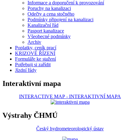
Informace a doporučení k provozování
Poruchy na kanalizaci
Odečty a cena stočného
Podmínky připojení na kanalizaci
Kanalizační řád
Pasport kanalizace
Všeobecné podmínky
Archiv
Poplatky, ceník prací
KRIZOVÉ ŘÍZENÍ
Formuláře ke stažení
Potřebuji si zařídit
Jízdní řády
Interaktivní mapa
INTERACTIVE MAP
-
INTERAKTIVNÍ MAPA
Výstrahy ČHMÚ
Český hydrometeorologický ústav