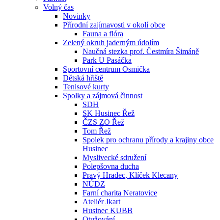
Volný čas
Novinky
Přírodní zajímavosti v okolí obce
Fauna a flóra
Zelený okruh jaderným údolím
Naučná stezka prof. Čestmíra Šimáně
Park U Pasáčka
Sportovní centrum Osmička
Dětská hřiště
Tenisové kurty
Spolky a zájmová činnost
SDH
SK Husinec Řež
ČZS ZO Řež
Tom Řež
Spolek pro ochranu přírody a krajiny obce
Husinec
Myslivecké sdružení
Polepšovna ducha
Pravý Hradec, Klíček Klecany
NÚDZ
Farní charita Neratovice
Ateliér Jkart
Husinec KUBB
Otužování