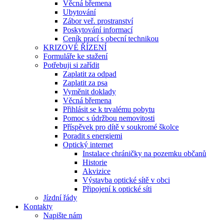
Věcná břemena
Ubytování
Zábor veř. prostranství
Poskytování informací
Ceník prací s obecní technikou
KRIZOVÉ ŘÍZENÍ
Formuláře ke stažení
Potřebuji si zařídit
Zaplatit za odpad
Zaplatit za psa
Vyměnit doklady
Věcná břemena
Přihlásit se k trvalému pobytu
Pomoc s údržbou nemovitosti
Příspěvek pro dítě v soukromé školce
Poradit s energiemi
Optický internet
Instalace chráničky na pozemku občanů
Historie
Akvizice
Výstavba optické sítě v obci
Připojení k optické síti
Jízdní řády
Kontakty
Napište nám