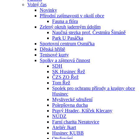
Volný čas
Novinky
Přírodní zajímavosti v okolí obce
Fauna a flóra
Zelený okruh jaderným údolím
Naučná stezka prof. Čestmíra Šimáně
Park U Pasáčka
Sportovní centrum Osmička
Dětská hřiště
Tenisové kurty
Spolky a zájmová činnost
SDH
SK Husinec Řež
ČZS ZO Řež
Tom Řež
Spolek pro ochranu přírody a krajiny obce
Husinec
Myslivecké sdružení
Polepšovna ducha
Pravý Hradec, Klíček Klecany
NÚDZ
Farní charita Neratovice
Ateliér Jkart
Husinec KUBB
Otužování