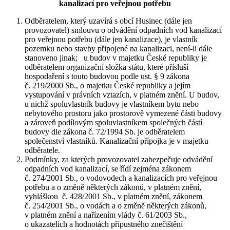
kanalizací pro veřejnou potřebu
Odběratelem, který uzavírá s obcí Husinec (dále jen
provozovatel) smlouvu o odvádění odpadních vod kanalizací
pro veřejnou potřebu (dále jen kanalizace), je vlastník
pozemku nebo stavby připojené na kanalizaci, není-li dále
stanoveno jinak; u budov v majetku České republiky je
odběratelem organizační složka státu, které přísluší
hospodaření s touto budovou podle ust. § 9 zákona
č. 219/2000 Sb., o majetku České republiky a jejím
vystupování v právních vztazích, v platném znění. U budov,
u nichž spoluvlastník budovy je vlastníkem bytu nebo
nebytového prostoru jako prostorově vymezené části budovy
a zároveň podílovým spoluvlastníkem společných částí
budovy dle zákona č. 72/1994 Sb. je odběratelem
společenství vlastníků. Kanalizační přípojka je v majetku
odběratele.
Podmínky, za kterých provozovatel zabezpečuje odvádění
odpadních vod kanalizací, se řídí zejména zákonem
č. 274/2001 Sb., o vodovodech a kanalizacích pro veřejnou
potřebu a o změně některých zákonů, v platném znění,
vyhláškou č. 428/2001 Sb., v platném znění, zákonem
č. 254/2001 Sb., o vodách a o změně některých zákonů,
v platném znění a nařízením vlády č. 61/2003 Sb.,
o ukazatelích a hodnotách přípustného znečištění