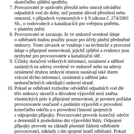
skutečného zjištění spotřeby.
Provozovatel je oprávněn přerušit nebo omezit odvádění
odpadních vod do doby, než pomine důvod přerušení nebo
omezení, v případech vymezených v § 9 zákona č. 274/2001
Sb., o vodovodech a kanalizacích pro veřejnou potřebu,
v platném znění.
Provozovatel se zavazuje, že ve smlouvě uvedené údaje
o odběrateli budou použity pouze pro účely plnění předmětné
smlouvy. Tento závazek se vztahuje i na technické a provozní
údaje o připojené nemovitosti, jejichž zjištění a evidence jsou
nezbytné pro provozovatele a kanalizační sítě.
Účinky doručení veškerých informací, oznámení a sdělení
zaslaných na adresy uvedené ve smlouvě nebo na adresy
oznámené druhou smluvní stranou nastávají také dnem
vrácení těchto informací, oznámení a sdělení jako
nedoručitelných odesílající smluvní straně.
Pokud se odběratel rozhodne odvádění odpadních vod dle
této smlouvy ukončit a důvodem výpovědi není změna
vlastnických práv k připojené nemovitosti, je povinen požádat
provozovatele současně s podáním výpovědi o provedení
konečného odečtu a o provedení činností spojených
s odpojením přípojky. Provozovatel provede konečný odečet
a demontáž k poslednímu dni výpovědní lhůty. Odpojení
přípojky provede na základě písemné žádosti odběratele
provozovatel, náklady s tím spojené hradí odběratel. Pokud