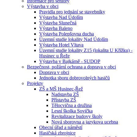
Informace pro seniory
Výstavba v obci
Pravidla pro jednání se stavebníky
Výstavba Nad Údolím
Výstavba Slunečná
Výstavba Baleno
Výstavba Polepšovna ducha
Územní studie lokality Nad Údolím
Výstavba Hotel Vltava
Územní studie lokality Z15 (lokalita U Křížku) -
Husinec u Řeže
Výstavba v Bajkárně - SUDOP
Bezpečnost, požární ochrana a doprava v obci
Doprava v obci
Jednotka sboru dobrovolných hasičů
Projekty
ZŠ a MŠ Husinec-Řež
Nadstavba ZŠ
Přístavba ZŠ
Tělocvična a družina
Lesní školka Sovička
Revitalizace budovy školy
Nová sborovna a jazykova ucebna
Obecní úřad a náměstí
Hasičská zbrojnice