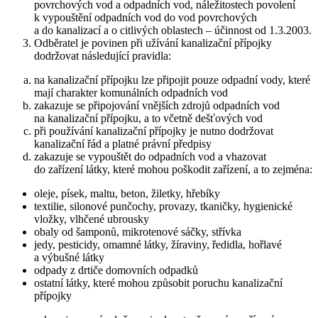
povrchových vod a odpadních vod, náležitostech povolení
k vypouštění odpadních vod do vod povrchových
a do kanalizací a o citlivých oblastech – účinnost od 1.3.2003.
Odběratel je povinen při užívání kanalizační přípojky
dodržovat následující pravidla:
na kanalizační přípojku lze připojit pouze odpadní vody, které
mají charakter komunálních odpadních vod
zakazuje se připojování vnějších zdrojů odpadních vod
na kanalizační přípojku, a to včetně dešťových vod
při používání kanalizační přípojky je nutno dodržovat
kanalizační řád a platné právní předpisy
zakazuje se vypouštět do odpadních vod a vhazovat
do zařízení látky, které mohou poškodit zařízení, a to zejména:
oleje, písek, maltu, beton, žiletky, hřebíky
textilie, silonové punčochy, provazy, tkaničky, hygienické
vložky, vlhčené ubrousky
obaly od šamponů, mikrotenové sáčky, střívka
jedy, pesticidy, omamné látky, žíraviny, ředidla, hořlavé
a výbušné látky
odpady z drtiče domovních odpadků
ostatní látky, které mohou způsobit poruchu kanalizační
přípojky