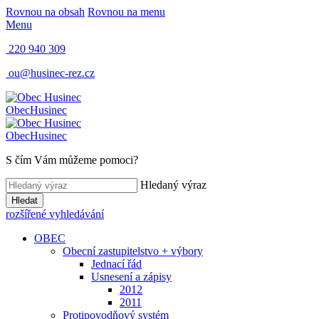
Rovnou na obsah
Rovnou na menu
Menu
220 940 309
ou@husinec-rez.cz
Obec
Husinec
Obec
Husinec
S čím Vám můžeme pomoci?
Hledaný výraz
Hledat
rozšířené vyhledávání
OBEC
Obecní zastupitelstvo + výbory
Jednací řád
Usnesení a zápisy
2012
2011
Protipovodňový systém