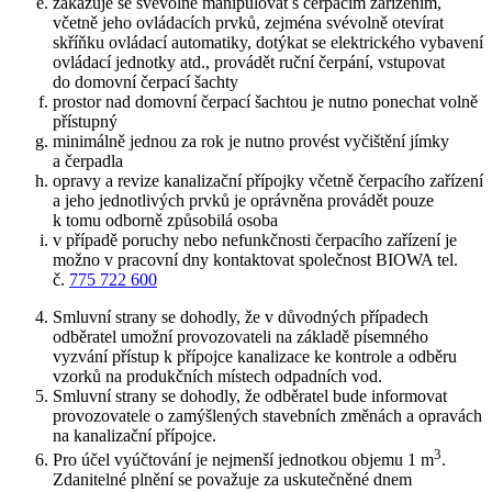
zakazuje se svévolně manipulovat s čerpacím zařízením,
včetně jeho ovládacích prvků, zejména svévolně otevírat
skříňku ovládací automatiky, dotýkat se elektrického vybavení
ovládací jednotky atd., provádět ruční čerpání, vstupovat
do domovní čerpací šachty
prostor nad domovní čerpací šachtou je nutno ponechat volně
přístupný
minimálně jednou za rok je nutno provést vyčištění jímky
a čerpadla
opravy a revize kanalizační přípojky včetně čerpacího zařízení
a jeho jednotlivých prvků je oprávněna provádět pouze
k tomu odborně způsobilá osoba
v případě poruchy nebo nefunkčnosti čerpacího zařízení je
možno v pracovní dny kontaktovat společnost BIOWA tel.
č.
775 722 600
Smluvní strany se dohodly, že v důvodných případech
odběratel umožní provozovateli na základě písemného
vyzvání přístup k přípojce kanalizace ke kontrole a odběru
vzorků na produkčních místech odpadních vod.
Smluvní strany se dohodly, že odběratel bude informovat
provozovatele o zamýšlených stavebních změnách a opravách
na kanalizační přípojce.
3
Pro účel vyúčtování je nejmenší jednotkou objemu 1 m
.
Zdanitelné plnění se považuje za uskutečněné dnem