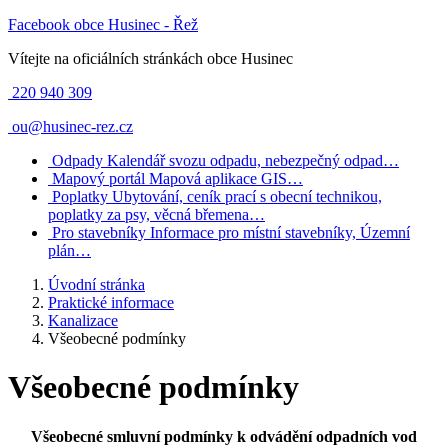
Facebook obce Husinec - Řež
Vítejte na oficiálních stránkách obce Husinec
220 940 309
ou@husinec-rez.cz
Odpady
Kalendář svozu odpadu, nebezpečný odpad…
Mapový portál
Mapová aplikace GIS…
Poplatky
Ubytování, ceník prací s obecní technikou,
poplatky za psy, věcná břemena…
Pro stavebníky
Informace pro místní stavebníky, Územní
plán…
Úvodní stránka
Praktické informace
Kanalizace
Všeobecné podmínky
Všeobecné podmínky
Všeobecné smluvní podmínky k odvádění odpadních vod