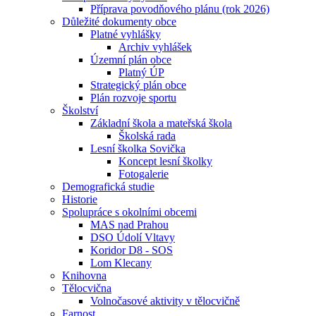
Příprava povodňového plánu (rok 2026)
Důležité dokumenty obce
Platné vyhlášky
Archiv vyhlášek
Územní plán obce
Platný ÚP
Strategický plán obce
Plán rozvoje sportu
Školství
Základní škola a mateřská škola
Školská rada
Lesní školka Sovička
Koncept lesní školky
Fotogalerie
Demografická studie
Historie
Spolupráce s okolními obcemi
MAS nad Prahou
DSO Údolí Vltavy
Koridor D8 - SOS
Lom Klecany
Knihovna
Tělocvična
Volnočasové aktivity v tělocvičně
Farnost