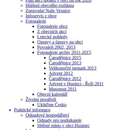
Plán akcí spolků v obci na rok 2026
Hlášení obecního rozhlasu
Zpravodaj Naše Vesnice
Infoservis z obce
Fotogalerie
Fotogalerie obce
Z obecních akcí
Letecké pohledy
Opravy a úpravy na obci
Povodeň 2002, 2013
Fotogalerie archiv 2011-2015
Čarodějnice 2015
Čarodějnice 2013
Velikonoční jarmark 2013
Advent 2012
Čarodějnice 2012
Advent v Husinci - Řeži 2011
Masopust 2011
Obecní kalendář
Životní prostředí
Ukliďme Česko
Praktické informace
Odpadové hospodářství
Odpady pro podnikatele
Sběrné místo v obci Husinec