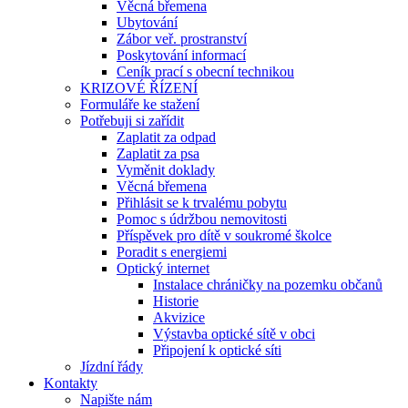
Věcná břemena
Ubytování
Zábor veř. prostranství
Poskytování informací
Ceník prací s obecní technikou
KRIZOVÉ ŘÍZENÍ
Formuláře ke stažení
Potřebuji si zařídit
Zaplatit za odpad
Zaplatit za psa
Vyměnit doklady
Věcná břemena
Přihlásit se k trvalému pobytu
Pomoc s údržbou nemovitosti
Příspěvek pro dítě v soukromé školce
Poradit s energiemi
Optický internet
Instalace chráničky na pozemku občanů
Historie
Akvizice
Výstavba optické sítě v obci
Připojení k optické síti
Jízdní řády
Kontakty
Napište nám