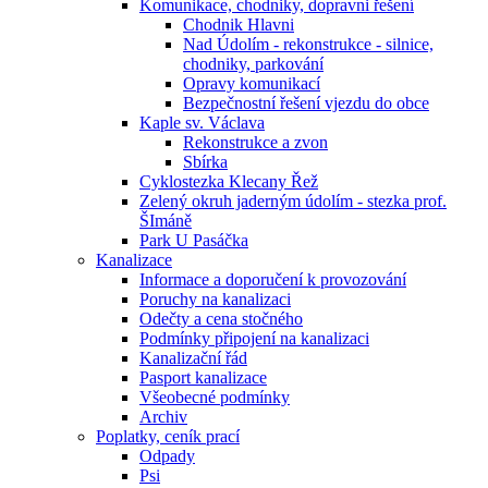
Komunikace, chodniky, dopravni řešení
Chodnik Hlavni
Nad Údolím - rekonstrukce - silnice,
chodniky, parkování
Opravy komunikací
Bezpečnostní řešení vjezdu do obce
Kaple sv. Václava
Rekonstrukce a zvon
Sbírka
Cyklostezka Klecany Řež
Zelený okruh jaderným údolím - stezka prof.
ŠImáně
Park U Pasáčka
Kanalizace
Informace a doporučení k provozování
Poruchy na kanalizaci
Odečty a cena stočného
Podmínky připojení na kanalizaci
Kanalizační řád
Pasport kanalizace
Všeobecné podmínky
Archiv
Poplatky, ceník prací
Odpady
Psi