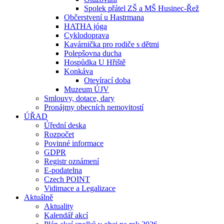
Spolek přátel ZŠ a MŠ Husinec-Řež
Občerstvení u Hastrmana
HATHA jóga
Cyklodoprava
Kavárnička pro rodiče s dětmi
Polepšovna ducha
Hospůdka U Hřiště
Konkáva
Otevírací doba
Muzeum ÚJV
Smlouvy, dotace, dary
Pronájmy obecních nemovitostí
ÚŘAD
Úřední deska
Rozpočet
Povinné informace
GDPR
Registr oznámení
E-podatelna
Czech POINT
Vidimace a Legalizace
Aktuálně
Aktuality
Kalendář akcí