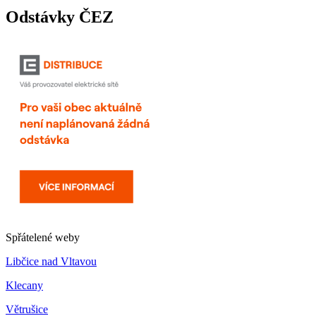
Odstávky ČEZ
Spřátelené weby
Libčice nad Vltavou
Klecany
Větrušice