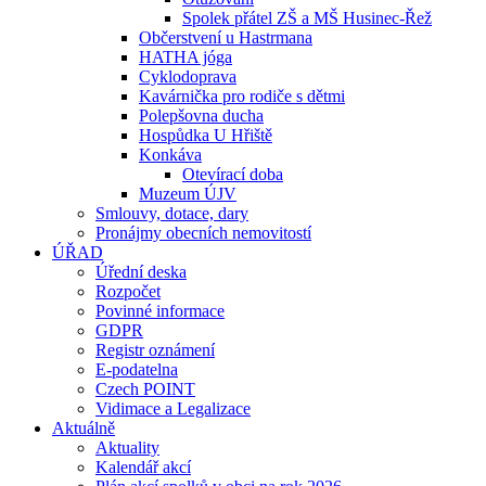
Spolek přátel ZŠ a MŠ Husinec-Řež
Občerstvení u Hastrmana
HATHA jóga
Cyklodoprava
Kavárnička pro rodiče s dětmi
Polepšovna ducha
Hospůdka U Hřiště
Konkáva
Otevírací doba
Muzeum ÚJV
Smlouvy, dotace, dary
Pronájmy obecních nemovitostí
ÚŘAD
Úřední deska
Rozpočet
Povinné informace
GDPR
Registr oznámení
E-podatelna
Czech POINT
Vidimace a Legalizace
Aktuálně
Aktuality
Kalendář akcí