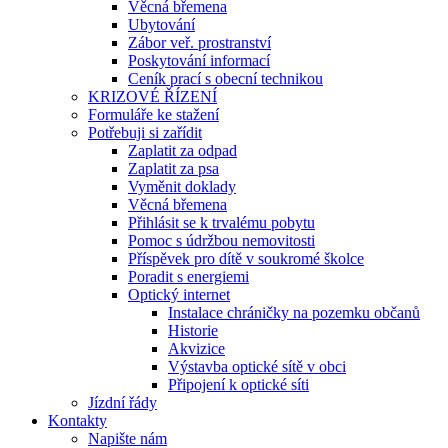
Věcná břemena
Ubytování
Zábor veř. prostranství
Poskytování informací
Ceník prací s obecní technikou
KRIZOVÉ ŘÍZENÍ
Formuláře ke stažení
Potřebuji si zařídit
Zaplatit za odpad
Zaplatit za psa
Vyměnit doklady
Věcná břemena
Přihlásit se k trvalému pobytu
Pomoc s údržbou nemovitosti
Příspěvek pro dítě v soukromé školce
Poradit s energiemi
Optický internet
Instalace chráničky na pozemku občanů
Historie
Akvizice
Výstavba optické sítě v obci
Připojení k optické síti
Jízdní řády
Kontakty
Napište nám