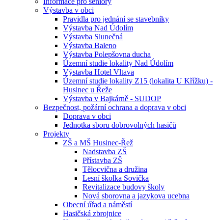
Informace pro seniory
Výstavba v obci
Pravidla pro jednání se stavebníky
Výstavba Nad Údolím
Výstavba Slunečná
Výstavba Baleno
Výstavba Polepšovna ducha
Územní studie lokality Nad Údolím
Výstavba Hotel Vltava
Územní studie lokality Z15 (lokalita U Křížku) -
Husinec u Řeže
Výstavba v Bajkárně - SUDOP
Bezpečnost, požární ochrana a doprava v obci
Doprava v obci
Jednotka sboru dobrovolných hasičů
Projekty
ZŠ a MŠ Husinec-Řež
Nadstavba ZŠ
Přístavba ZŠ
Tělocvična a družina
Lesní školka Sovička
Revitalizace budovy školy
Nová sborovna a jazykova ucebna
Obecní úřad a náměstí
Hasičská zbrojnice