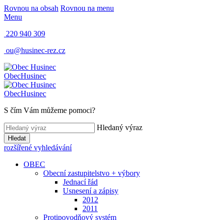
Rovnou na obsah
Rovnou na menu
Menu
220 940 309
ou@husinec-rez.cz
Obec
Husinec
Obec
Husinec
S čím Vám můžeme pomoci?
Hledaný výraz
Hledat
rozšířené vyhledávání
OBEC
Obecní zastupitelstvo + výbory
Jednací řád
Usnesení a zápisy
2012
2011
Protipovodňový systém