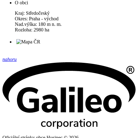
O obci
Kraj: Středočeský
Okres: Praha - východ
Nad.výška: 180 m n. m.
Rozloha: 2980 ha
nahoru
Oficiální stránky obce Husinec © 2026