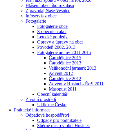
Plán akcí spolků v obci na rok 2026
Hlášení obecního rozhlasu
Zpravodaj Naše Vesnice
Infoservis z obce
Fotogalerie
Fotogalerie obce
Z obecních akcí
Letecké pohledy
Opravy a úpravy na obci
Povodeň 2002, 2013
Fotogalerie archiv 2011-2015
Čarodějnice 2015
Čarodějnice 2013
Velikonoční jarmark 2013
Advent 2012
Čarodějnice 2012
Advent v Husinci - Řeži 2011
Masopust 2011
Obecní kalendář
Životní prostředí
Ukliďme Česko
Praktické informace
Odpadové hospodářství
Odpady pro podnikatele
Sběrné místo v obci Husinec