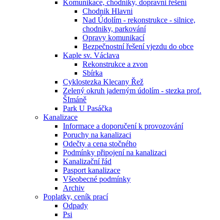
Komunikace, chodniky, dopravni řešení
Chodnik Hlavni
Nad Údolím - rekonstrukce - silnice,
chodniky, parkování
Opravy komunikací
Bezpečnostní řešení vjezdu do obce
Kaple sv. Václava
Rekonstrukce a zvon
Sbírka
Cyklostezka Klecany Řež
Zelený okruh jaderným údolím - stezka prof.
ŠImáně
Park U Pasáčka
Kanalizace
Informace a doporučení k provozování
Poruchy na kanalizaci
Odečty a cena stočného
Podmínky připojení na kanalizaci
Kanalizační řád
Pasport kanalizace
Všeobecné podmínky
Archiv
Poplatky, ceník prací
Odpady
Psi