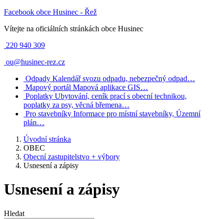
Facebook obce Husinec - Řež
Vítejte na oficiálních stránkách obce Husinec
220 940 309
ou@husinec-rez.cz
Odpady
Kalendář svozu odpadu, nebezpečný odpad…
Mapový portál
Mapová aplikace GIS…
Poplatky
Ubytování, ceník prací s obecní technikou,
poplatky za psy, věcná břemena…
Pro stavebníky
Informace pro místní stavebníky, Územní
plán…
Úvodní stránka
OBEC
Obecní zastupitelstvo + výbory
Usnesení a zápisy
Usnesení a zápisy
Hledat