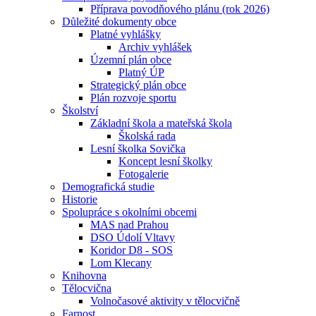
Příprava povodňového plánu (rok 2026)
Důležité dokumenty obce
Platné vyhlášky
Archiv vyhlášek
Územní plán obce
Platný ÚP
Strategický plán obce
Plán rozvoje sportu
Školství
Základní škola a mateřská škola
Školská rada
Lesní školka Sovička
Koncept lesní školky
Fotogalerie
Demografická studie
Historie
Spolupráce s okolními obcemi
MAS nad Prahou
DSO Údolí Vltavy
Koridor D8 - SOS
Lom Klecany
Knihovna
Tělocvična
Volnočasové aktivity v tělocvičně
Farnost