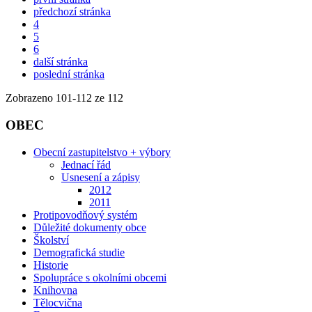
předchozí stránka
4
5
6
další stránka
poslední stránka
Zobrazeno
101
-
112
ze 112
OBEC
Obecní zastupitelstvo + výbory
Jednací řád
Usnesení a zápisy
2012
2011
Protipovodňový systém
Důležité dokumenty obce
Školství
Demografická studie
Historie
Spolupráce s okolními obcemi
Knihovna
Tělocvična