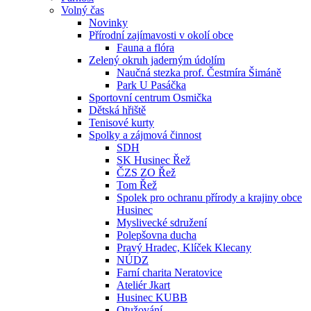
Volný čas
Novinky
Přírodní zajímavosti v okolí obce
Fauna a flóra
Zelený okruh jaderným údolím
Naučná stezka prof. Čestmíra Šimáně
Park U Pasáčka
Sportovní centrum Osmička
Dětská hřiště
Tenisové kurty
Spolky a zájmová činnost
SDH
SK Husinec Řež
ČZS ZO Řež
Tom Řež
Spolek pro ochranu přírody a krajiny obce
Husinec
Myslivecké sdružení
Polepšovna ducha
Pravý Hradec, Klíček Klecany
NÚDZ
Farní charita Neratovice
Ateliér Jkart
Husinec KUBB
Otužování