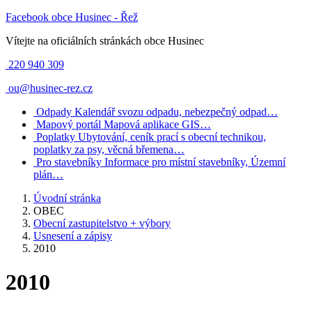
Facebook obce Husinec - Řež
Vítejte na oficiálních stránkách obce Husinec
220 940 309
ou@husinec-rez.cz
Odpady
Kalendář svozu odpadu, nebezpečný odpad…
Mapový portál
Mapová aplikace GIS…
Poplatky
Ubytování, ceník prací s obecní technikou,
poplatky za psy, věcná břemena…
Pro stavebníky
Informace pro místní stavebníky, Územní
plán…
Úvodní stránka
OBEC
Obecní zastupitelstvo + výbory
Usnesení a zápisy
2010
2010