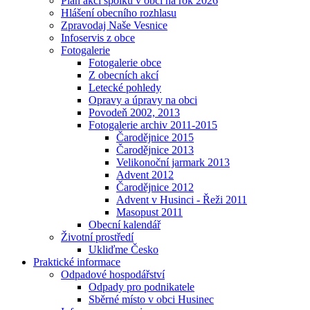
Plán akcí spolků v obci na rok 2026
Hlášení obecního rozhlasu
Zpravodaj Naše Vesnice
Infoservis z obce
Fotogalerie
Fotogalerie obce
Z obecních akcí
Letecké pohledy
Opravy a úpravy na obci
Povodeň 2002, 2013
Fotogalerie archiv 2011-2015
Čarodějnice 2015
Čarodějnice 2013
Velikonoční jarmark 2013
Advent 2012
Čarodějnice 2012
Advent v Husinci - Řeži 2011
Masopust 2011
Obecní kalendář
Životní prostředí
Ukliďme Česko
Praktické informace
Odpadové hospodářství
Odpady pro podnikatele
Sběrné místo v obci Husinec