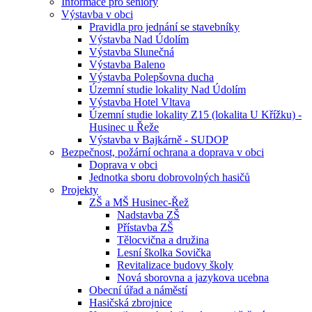
Informace pro seniory
Výstavba v obci
Pravidla pro jednání se stavebníky
Výstavba Nad Údolím
Výstavba Slunečná
Výstavba Baleno
Výstavba Polepšovna ducha
Územní studie lokality Nad Údolím
Výstavba Hotel Vltava
Územní studie lokality Z15 (lokalita U Křížku) -
Husinec u Řeže
Výstavba v Bajkárně - SUDOP
Bezpečnost, požární ochrana a doprava v obci
Doprava v obci
Jednotka sboru dobrovolných hasičů
Projekty
ZŠ a MŠ Husinec-Řež
Nadstavba ZŠ
Přístavba ZŠ
Tělocvična a družina
Lesní školka Sovička
Revitalizace budovy školy
Nová sborovna a jazykova ucebna
Obecní úřad a náměstí
Hasičská zbrojnice