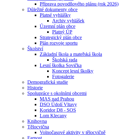
Příprava povodňového plánu (rok 2026)
Důležité dokumenty obce
Platné vyhlášky
Archiv vyhlášek
Územní plán obce
Platný ÚP
Strategický plán obce
Plán rozvoje sportu
Školství
Základní škola a mateřská škola
Školská rada
Lesní školka Sovička
Koncept lesní školky
Fotogalerie
Demografická studie
Historie
Spolupráce s okolními obcemi
MAS nad Prahou
DSO Údolí Vltavy
Koridor D8 - SOS
Lom Klecany
Knihovna
Tělocvična
Volnočasové aktivity v tělocvičně
Farnost