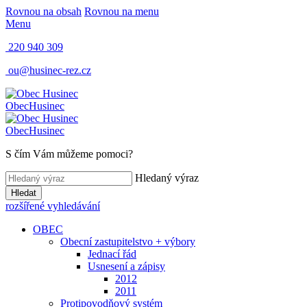
Rovnou na obsah
Rovnou na menu
Menu
220 940 309
ou@husinec-rez.cz
Obec
Husinec
Obec
Husinec
S čím Vám můžeme pomoci?
Hledaný výraz
Hledat
rozšířené vyhledávání
OBEC
Obecní zastupitelstvo + výbory
Jednací řád
Usnesení a zápisy
2012
2011
Protipovodňový systém