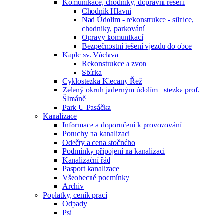
Komunikace, chodniky, dopravni řešení
Chodnik Hlavni
Nad Údolím - rekonstrukce - silnice,
chodniky, parkování
Opravy komunikací
Bezpečnostní řešení vjezdu do obce
Kaple sv. Václava
Rekonstrukce a zvon
Sbírka
Cyklostezka Klecany Řež
Zelený okruh jaderným údolím - stezka prof.
ŠImáně
Park U Pasáčka
Kanalizace
Informace a doporučení k provozování
Poruchy na kanalizaci
Odečty a cena stočného
Podmínky připojení na kanalizaci
Kanalizační řád
Pasport kanalizace
Všeobecné podmínky
Archiv
Poplatky, ceník prací
Odpady
Psi