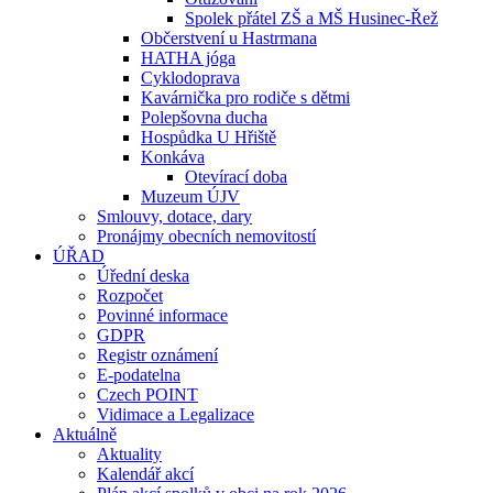
Spolek přátel ZŠ a MŠ Husinec-Řež
Občerstvení u Hastrmana
HATHA jóga
Cyklodoprava
Kavárnička pro rodiče s dětmi
Polepšovna ducha
Hospůdka U Hřiště
Konkáva
Otevírací doba
Muzeum ÚJV
Smlouvy, dotace, dary
Pronájmy obecních nemovitostí
ÚŘAD
Úřední deska
Rozpočet
Povinné informace
GDPR
Registr oznámení
E-podatelna
Czech POINT
Vidimace a Legalizace
Aktuálně
Aktuality
Kalendář akcí