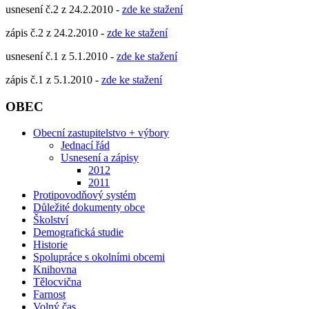
usnesení č.2 z 24.2.2010 -
zde ke stažení
zápis č.2 z 24.2.2010 -
zde ke stažení
usnesení č.1 z 5.1.2010 -
zde ke stažení
zápis č.1 z 5.1.2010 -
zde ke stažení
OBEC
Obecní zastupitelstvo + výbory
Jednací řád
Usnesení a zápisy
2012
2011
Protipovodňový systém
Důležité dokumenty obce
Školství
Demografická studie
Historie
Spolupráce s okolními obcemi
Knihovna
Tělocvična
Farnost
Volný čas