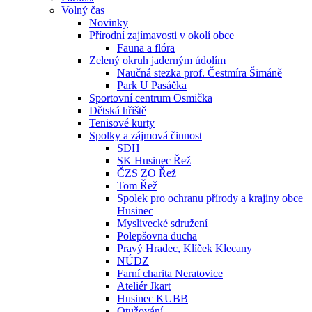
Volný čas
Novinky
Přírodní zajímavosti v okolí obce
Fauna a flóra
Zelený okruh jaderným údolím
Naučná stezka prof. Čestmíra Šimáně
Park U Pasáčka
Sportovní centrum Osmička
Dětská hřiště
Tenisové kurty
Spolky a zájmová činnost
SDH
SK Husinec Řež
ČZS ZO Řež
Tom Řež
Spolek pro ochranu přírody a krajiny obce
Husinec
Myslivecké sdružení
Polepšovna ducha
Pravý Hradec, Klíček Klecany
NÚDZ
Farní charita Neratovice
Ateliér Jkart
Husinec KUBB
Otužování