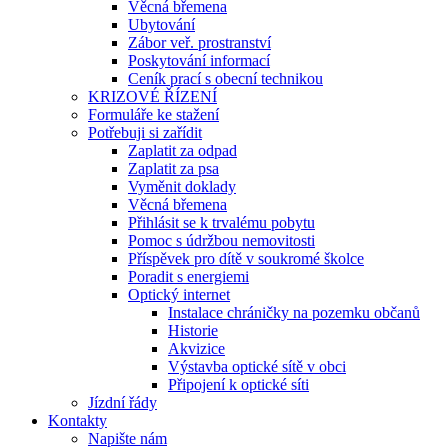
Věcná břemena
Ubytování
Zábor veř. prostranství
Poskytování informací
Ceník prací s obecní technikou
KRIZOVÉ ŘÍZENÍ
Formuláře ke stažení
Potřebuji si zařídit
Zaplatit za odpad
Zaplatit za psa
Vyměnit doklady
Věcná břemena
Přihlásit se k trvalému pobytu
Pomoc s údržbou nemovitosti
Příspěvek pro dítě v soukromé školce
Poradit s energiemi
Optický internet
Instalace chráničky na pozemku občanů
Historie
Akvizice
Výstavba optické sítě v obci
Připojení k optické síti
Jízdní řády
Kontakty
Napište nám