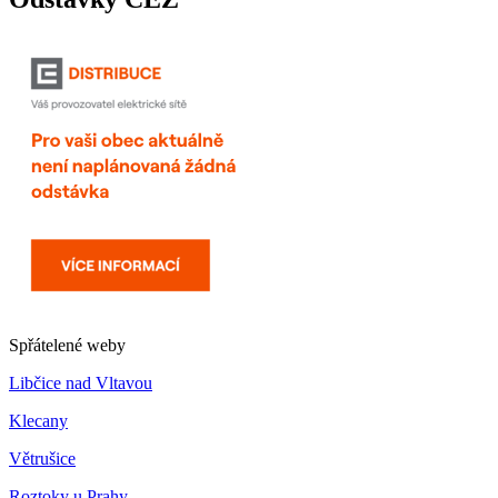
Spřátelené weby
Libčice nad Vltavou
Klecany
Větrušice
Roztoky u Prahy