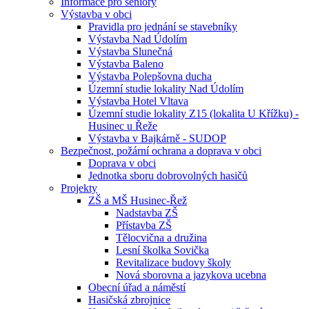
Informace pro seniory
Výstavba v obci
Pravidla pro jednání se stavebníky
Výstavba Nad Údolím
Výstavba Slunečná
Výstavba Baleno
Výstavba Polepšovna ducha
Územní studie lokality Nad Údolím
Výstavba Hotel Vltava
Územní studie lokality Z15 (lokalita U Křížku) -
Husinec u Řeže
Výstavba v Bajkárně - SUDOP
Bezpečnost, požární ochrana a doprava v obci
Doprava v obci
Jednotka sboru dobrovolných hasičů
Projekty
ZŠ a MŠ Husinec-Řež
Nadstavba ZŠ
Přístavba ZŠ
Tělocvična a družina
Lesní školka Sovička
Revitalizace budovy školy
Nová sborovna a jazykova ucebna
Obecní úřad a náměstí
Hasičská zbrojnice