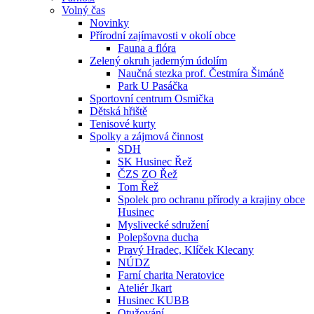
Volný čas
Novinky
Přírodní zajímavosti v okolí obce
Fauna a flóra
Zelený okruh jaderným údolím
Naučná stezka prof. Čestmíra Šimáně
Park U Pasáčka
Sportovní centrum Osmička
Dětská hřiště
Tenisové kurty
Spolky a zájmová činnost
SDH
SK Husinec Řež
ČZS ZO Řež
Tom Řež
Spolek pro ochranu přírody a krajiny obce
Husinec
Myslivecké sdružení
Polepšovna ducha
Pravý Hradec, Klíček Klecany
NÚDZ
Farní charita Neratovice
Ateliér Jkart
Husinec KUBB
Otužování