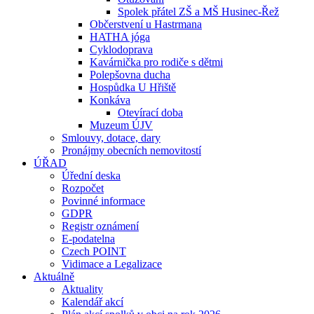
Spolek přátel ZŠ a MŠ Husinec-Řež
Občerstvení u Hastrmana
HATHA jóga
Cyklodoprava
Kavárnička pro rodiče s dětmi
Polepšovna ducha
Hospůdka U Hřiště
Konkáva
Otevírací doba
Muzeum ÚJV
Smlouvy, dotace, dary
Pronájmy obecních nemovitostí
ÚŘAD
Úřední deska
Rozpočet
Povinné informace
GDPR
Registr oznámení
E-podatelna
Czech POINT
Vidimace a Legalizace
Aktuálně
Aktuality
Kalendář akcí