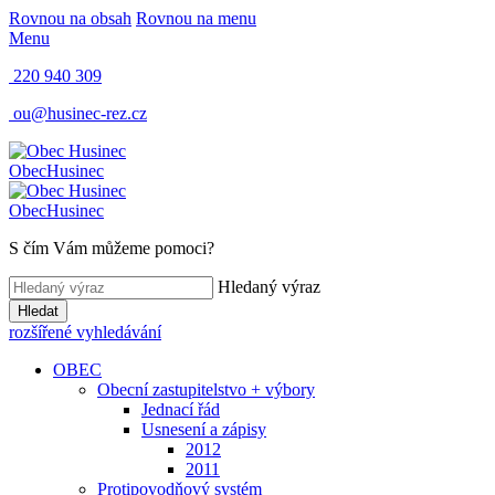
Rovnou na obsah
Rovnou na menu
Menu
220 940 309
ou@husinec-rez.cz
Obec
Husinec
Obec
Husinec
S čím Vám můžeme pomoci?
Hledaný výraz
Hledat
rozšířené vyhledávání
OBEC
Obecní zastupitelstvo + výbory
Jednací řád
Usnesení a zápisy
2012
2011
Protipovodňový systém