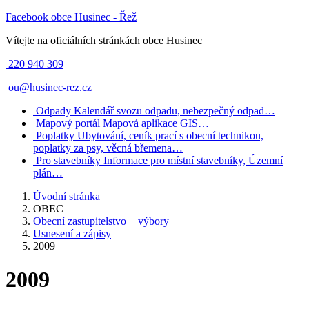
Facebook obce Husinec - Řež
Vítejte na oficiálních stránkách obce Husinec
220 940 309
ou@husinec-rez.cz
Odpady
Kalendář svozu odpadu, nebezpečný odpad…
Mapový portál
Mapová aplikace GIS…
Poplatky
Ubytování, ceník prací s obecní technikou,
poplatky za psy, věcná břemena…
Pro stavebníky
Informace pro místní stavebníky, Územní
plán…
Úvodní stránka
OBEC
Obecní zastupitelstvo + výbory
Usnesení a zápisy
2009
2009