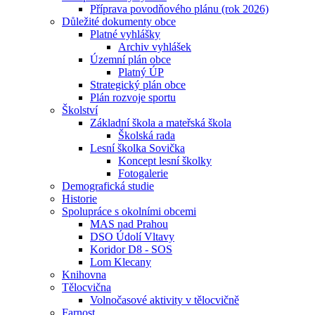
Příprava povodňového plánu (rok 2026)
Důležité dokumenty obce
Platné vyhlášky
Archiv vyhlášek
Územní plán obce
Platný ÚP
Strategický plán obce
Plán rozvoje sportu
Školství
Základní škola a mateřská škola
Školská rada
Lesní školka Sovička
Koncept lesní školky
Fotogalerie
Demografická studie
Historie
Spolupráce s okolními obcemi
MAS nad Prahou
DSO Údolí Vltavy
Koridor D8 - SOS
Lom Klecany
Knihovna
Tělocvična
Volnočasové aktivity v tělocvičně
Farnost