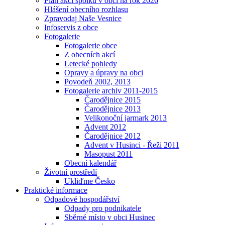
Plán akcí spolků v obci na rok 2026
Hlášení obecního rozhlasu
Zpravodaj Naše Vesnice
Infoservis z obce
Fotogalerie
Fotogalerie obce
Z obecních akcí
Letecké pohledy
Opravy a úpravy na obci
Povodeň 2002, 2013
Fotogalerie archiv 2011-2015
Čarodějnice 2015
Čarodějnice 2013
Velikonoční jarmark 2013
Advent 2012
Čarodějnice 2012
Advent v Husinci - Řeži 2011
Masopust 2011
Obecní kalendář
Životní prostředí
Ukliďme Česko
Praktické informace
Odpadové hospodářství
Odpady pro podnikatele
Sběrné místo v obci Husinec