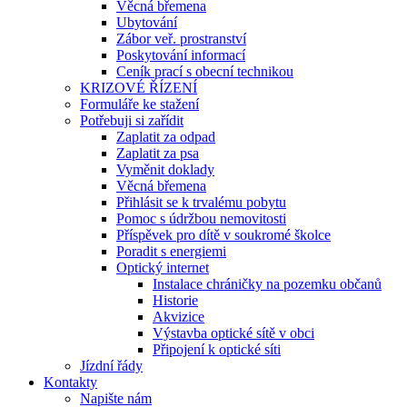
Věcná břemena
Ubytování
Zábor veř. prostranství
Poskytování informací
Ceník prací s obecní technikou
KRIZOVÉ ŘÍZENÍ
Formuláře ke stažení
Potřebuji si zařídit
Zaplatit za odpad
Zaplatit za psa
Vyměnit doklady
Věcná břemena
Přihlásit se k trvalému pobytu
Pomoc s údržbou nemovitosti
Příspěvek pro dítě v soukromé školce
Poradit s energiemi
Optický internet
Instalace chráničky na pozemku občanů
Historie
Akvizice
Výstavba optické sítě v obci
Připojení k optické síti
Jízdní řády
Kontakty
Napište nám