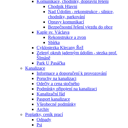
Komunikace, chodniky, dopravni řešení
Chodnik Hlavni
Nad Údolím - rekonstrukce - silnice,
chodniky, parkování
Opravy komunikací
Bezpečnostní řešení vjezdu do obce
Kaple sv. Václava
Rekonstrukce a zvon
Sbírka
Cyklostezka Klecany Řež
Zelený okruh jaderným údolím - stezka prof.
ŠImáně
Park U Pasáčka
Kanalizace
Informace a doporučení k provozování
Poruchy na kanalizaci
Odečty a cena stočného
Podmínky připojení na kanalizaci
Kanalizační řád
Pasport kanalizace
Všeobecné podmínky
Archiv
Poplatky, ceník prací
Odpady
Psi