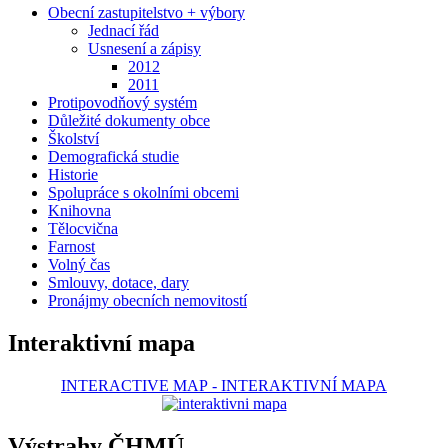
Obecní zastupitelstvo + výbory
Jednací řád
Usnesení a zápisy
2012
2011
Protipovodňový systém
Důležité dokumenty obce
Školství
Demografická studie
Historie
Spolupráce s okolními obcemi
Knihovna
Tělocvična
Farnost
Volný čas
Smlouvy, dotace, dary
Pronájmy obecních nemovitostí
Interaktivní mapa
INTERACTIVE MAP
-
INTERAKTIVNÍ MAPA
Výstrahy ČHMÚ