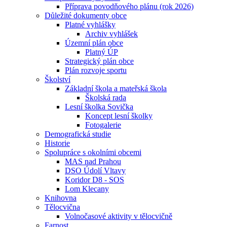
Příprava povodňového plánu (rok 2026)
Důležité dokumenty obce
Platné vyhlášky
Archiv vyhlášek
Územní plán obce
Platný ÚP
Strategický plán obce
Plán rozvoje sportu
Školství
Základní škola a mateřská škola
Školská rada
Lesní školka Sovička
Koncept lesní školky
Fotogalerie
Demografická studie
Historie
Spolupráce s okolními obcemi
MAS nad Prahou
DSO Údolí Vltavy
Koridor D8 - SOS
Lom Klecany
Knihovna
Tělocvična
Volnočasové aktivity v tělocvičně
Farnost