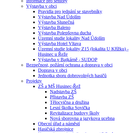
Informace pro seniory
Výstavba v obci
Pravidla pro jednání se stavebníky
Výstavba Nad Údolím
Výstavba Slunečná
Výstavba Baleno
Výstavba Polepšovna ducha
Územní studie lokality Nad Údolím
Výstavba Hotel Vltava
Územní studie lokality Z15 (lokalita U Křížku) -
Husinec u Řeže
Výstavba v Bajkárně - SUDOP
Bezpečnost, požární ochrana a doprava v obci
Doprava v obci
Jednotka sboru dobrovolných hasičů
Projekty
ZŠ a MŠ Husinec-Řež
Nadstavba ZŠ
Přístavba ZŠ
Tělocvična a družina
Lesní školka Sovička
Revitalizace budovy školy
Nová sborovna a jazykova ucebna
Obecní úřad a náměstí
Hasičská zbrojnice