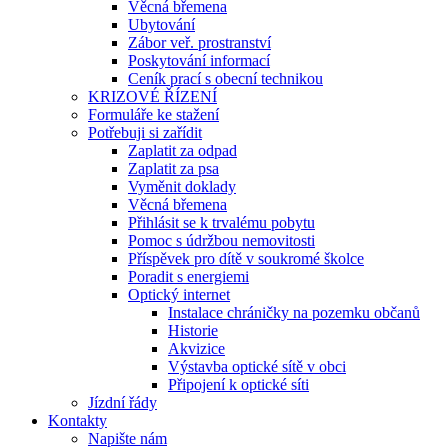
Věcná břemena
Ubytování
Zábor veř. prostranství
Poskytování informací
Ceník prací s obecní technikou
KRIZOVÉ ŘÍZENÍ
Formuláře ke stažení
Potřebuji si zařídit
Zaplatit za odpad
Zaplatit za psa
Vyměnit doklady
Věcná břemena
Přihlásit se k trvalému pobytu
Pomoc s údržbou nemovitosti
Příspěvek pro dítě v soukromé školce
Poradit s energiemi
Optický internet
Instalace chráničky na pozemku občanů
Historie
Akvizice
Výstavba optické sítě v obci
Připojení k optické síti
Jízdní řády
Kontakty
Napište nám