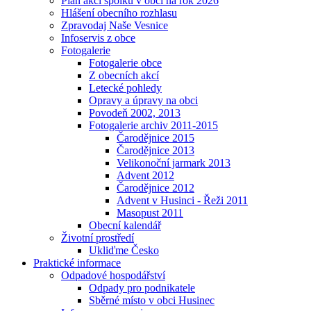
Plán akcí spolků v obci na rok 2026
Hlášení obecního rozhlasu
Zpravodaj Naše Vesnice
Infoservis z obce
Fotogalerie
Fotogalerie obce
Z obecních akcí
Letecké pohledy
Opravy a úpravy na obci
Povodeň 2002, 2013
Fotogalerie archiv 2011-2015
Čarodějnice 2015
Čarodějnice 2013
Velikonoční jarmark 2013
Advent 2012
Čarodějnice 2012
Advent v Husinci - Řeži 2011
Masopust 2011
Obecní kalendář
Životní prostředí
Ukliďme Česko
Praktické informace
Odpadové hospodářství
Odpady pro podnikatele
Sběrné místo v obci Husinec