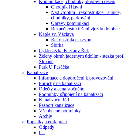
Komunikace, chodniky, dopravni řešení
Chodnik Hlavni
Nad Údolím - rekonstrukce - silnice,
chodniky, parkování
Opravy komunikací
Bezpečnostní řešení vjezdu do obce
Kaple sv. Václava
Rekonstrukce a zvon
Sbírka
Cyklostezka Klecany Řež
Zelený okruh jaderným údolím - stezka prof.
ŠImáně
Park U Pasáčka
Kanalizace
Informace a doporučení k provozování
Poruchy na kanalizaci
Odečty a cena stočného
Podmínky připojení na kanalizaci
Kanalizační řád
Pasport kanalizace
Všeobecné podmínky
Archiv
Poplatky, ceník prací
Odpady
Psi