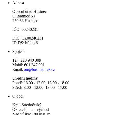
Adresa
Obecní úřad Husinec
U Radnice 64
250 68 Husinec
IČO: 00240231
DIČ: CZ00240231
ID DS: hfbbpt6
Spojení
Tel.: 220 940 309
Mobil: 601 347 901
Email:
ou@husinec-rez.cz
Úřední hodiny
Pondělí 8.00 - 12.00 13.00 - 18.00
Středa 8.00 - 12.00 13.00 - 17.00
O obci
Kraj: Středočeský
Okres: Praha - východ
Nad.výška: 180 m n. m.