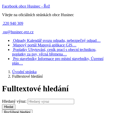
Facebook obce Husinec - Řež
Vítejte na oficiálních stránkách obce Husinec
220 940 309
ou@husinec-rez.cz
Odpady
Kalendář svozu odpadu, nebezpečný odpad…
Mapový portál
Mapová aplikace GIS…
Poplatky
Ubytování, ceník prací s obecní technikou,
poplatky za psy, věcná břemena…
Pro stavebníky
Informace pro místní stavebníky, Územní
plán…
Úvodní stránka
Fulltextové hledání
Fulltextové hledání
Hledaný výraz:
Hledat
Rozšířené hledání