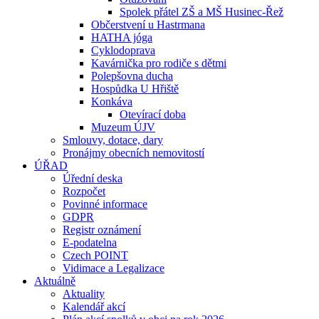
Spolek přátel ZŠ a MŠ Husinec-Řež
Občerstvení u Hastrmana
HATHA jóga
Cyklodoprava
Kavárnička pro rodiče s dětmi
Polepšovna ducha
Hospůdka U Hřiště
Konkáva
Otevírací doba
Muzeum ÚJV
Smlouvy, dotace, dary
Pronájmy obecních nemovitostí
ÚŘAD
Úřední deska
Rozpočet
Povinné informace
GDPR
Registr oznámení
E-podatelna
Czech POINT
Vidimace a Legalizace
Aktuálně
Aktuality
Kalendář akcí