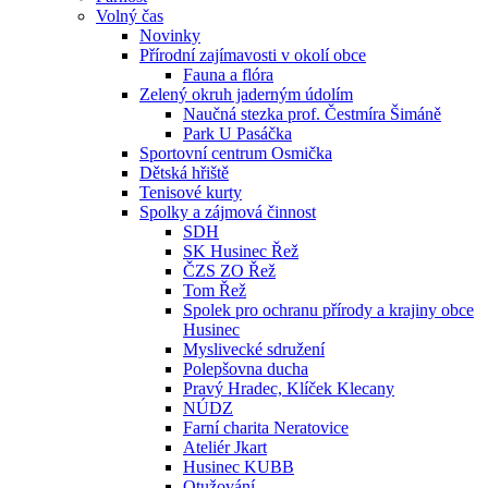
Volný čas
Novinky
Přírodní zajímavosti v okolí obce
Fauna a flóra
Zelený okruh jaderným údolím
Naučná stezka prof. Čestmíra Šimáně
Park U Pasáčka
Sportovní centrum Osmička
Dětská hřiště
Tenisové kurty
Spolky a zájmová činnost
SDH
SK Husinec Řež
ČZS ZO Řež
Tom Řež
Spolek pro ochranu přírody a krajiny obce
Husinec
Myslivecké sdružení
Polepšovna ducha
Pravý Hradec, Klíček Klecany
NÚDZ
Farní charita Neratovice
Ateliér Jkart
Husinec KUBB
Otužování