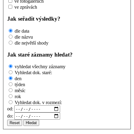
ve fotogaleriích
ve zprávách
Jak seřadit výsledky?
dle data
dle názvu
dle největší shody
Jak staré záznamy hledat?
vyhledat všechny záznamy
Vyhledat dok. staré:
den
týden
měsíc
rok
Vyhledat dok. v rozmezí:
od:
do:
Reset
Hledat