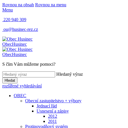
Rovnou na obsah
Rovnou na menu
Menu
220 940 309
ou@husinec-rez.cz
Obec
Husinec
Obec
Husinec
S čím Vám můžeme pomoci?
Hledaný výraz
Hledat
rozšířené vyhledávání
OBEC
Obecní zastupitelstvo + výbory
Jednací řád
Usnesení a zápisy
2012
2011
Protipovodňový systém