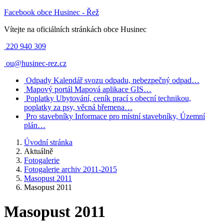
Facebook obce Husinec - Řež
Vítejte na oficiálních stránkách obce Husinec
220 940 309
ou@husinec-rez.cz
Odpady
Kalendář svozu odpadu, nebezpečný odpad…
Mapový portál
Mapová aplikace GIS…
Poplatky
Ubytování, ceník prací s obecní technikou,
poplatky za psy, věcná břemena…
Pro stavebníky
Informace pro místní stavebníky, Územní
plán…
Úvodní stránka
Aktuálně
Fotogalerie
Fotogalerie archiv 2011-2015
Masopust 2011
Masopust 2011
Masopust 2011