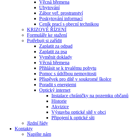
Věcná břemena
Ubytování
Zábor veř. prostranství
Poskytování informací
Ceník prací s obecní technikou
KRIZOVÉ ŘÍZENÍ
Formuláře ke stažení
Potřebuji si zařídit
Zaplatit za odpad
Zaplatit za psa
Vyměnit doklady
Věcná břemena
Přihlásit se k trvalému pobytu
Pomoc s údržbou nemovitosti
Příspěvek pro dítě v soukromé školce
Poradit s energiemi
Optický internet
Instalace chráničky na pozemku občanů
Historie
Akvizice
Výstavba optické sítě v obci
Připojení k optické síti
Jízdní řády
Kontakty
Napište nám