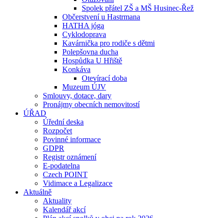
Spolek přátel ZŠ a MŠ Husinec-Řež
Občerstvení u Hastrmana
HATHA jóga
Cyklodoprava
Kavárnička pro rodiče s dětmi
Polepšovna ducha
Hospůdka U Hřiště
Konkáva
Otevírací doba
Muzeum ÚJV
Smlouvy, dotace, dary
Pronájmy obecních nemovitostí
ÚŘAD
Úřední deska
Rozpočet
Povinné informace
GDPR
Registr oznámení
E-podatelna
Czech POINT
Vidimace a Legalizace
Aktuálně
Aktuality
Kalendář akcí