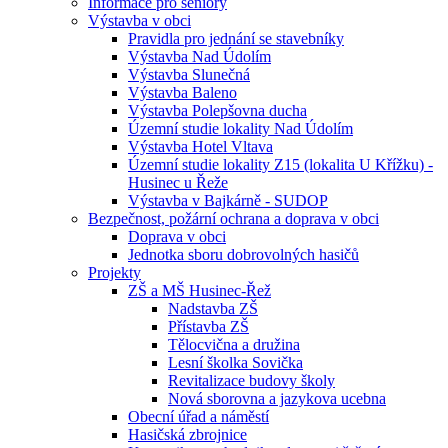
Informace pro seniory
Výstavba v obci
Pravidla pro jednání se stavebníky
Výstavba Nad Údolím
Výstavba Slunečná
Výstavba Baleno
Výstavba Polepšovna ducha
Územní studie lokality Nad Údolím
Výstavba Hotel Vltava
Územní studie lokality Z15 (lokalita U Křížku) -
Husinec u Řeže
Výstavba v Bajkárně - SUDOP
Bezpečnost, požární ochrana a doprava v obci
Doprava v obci
Jednotka sboru dobrovolných hasičů
Projekty
ZŠ a MŠ Husinec-Řež
Nadstavba ZŠ
Přístavba ZŠ
Tělocvična a družina
Lesní školka Sovička
Revitalizace budovy školy
Nová sborovna a jazykova ucebna
Obecní úřad a náměstí
Hasičská zbrojnice