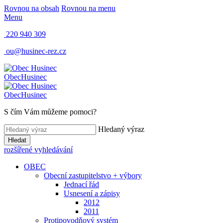
Rovnou na obsah
Rovnou na menu
Menu
220 940 309
ou@husinec-rez.cz
Obec
Husinec
Obec
Husinec
S čím Vám můžeme pomoci?
Hledaný výraz
Hledat
rozšířené vyhledávání
OBEC
Obecní zastupitelstvo + výbory
Jednací řád
Usnesení a zápisy
2012
2011
Protipovodňový systém