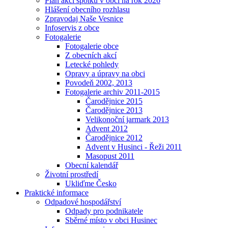
Plán akcí spolků v obci na rok 2026
Hlášení obecního rozhlasu
Zpravodaj Naše Vesnice
Infoservis z obce
Fotogalerie
Fotogalerie obce
Z obecních akcí
Letecké pohledy
Opravy a úpravy na obci
Povodeň 2002, 2013
Fotogalerie archiv 2011-2015
Čarodějnice 2015
Čarodějnice 2013
Velikonoční jarmark 2013
Advent 2012
Čarodějnice 2012
Advent v Husinci - Řeži 2011
Masopust 2011
Obecní kalendář
Životní prostředí
Ukliďme Česko
Praktické informace
Odpadové hospodářství
Odpady pro podnikatele
Sběrné místo v obci Husinec