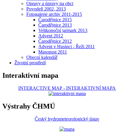
Opravy a úpravy na obci
Povodeň 2002, 2013
Fotogalerie archiv 2011-2015
Čarodějnice 2015
Čarodějnice 2013
Velikonoční jarmark 2013
Advent 2012
Čarodějnice 2012
Advent v Husinci - Řeži 2011
Masopust 2011
Obecní kalendář
Životní prostředí
Interaktivní mapa
INTERACTIVE MAP
-
INTERAKTIVNÍ MAPA
Výstrahy ČHMÚ
Český hydrometeorologický ústav