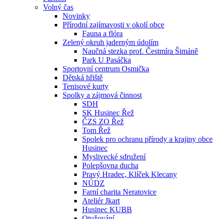
Volný čas
Novinky
Přírodní zajímavosti v okolí obce
Fauna a flóra
Zelený okruh jaderným údolím
Naučná stezka prof. Čestmíra Šimáně
Park U Pasáčka
Sportovní centrum Osmička
Dětská hřiště
Tenisové kurty
Spolky a zájmová činnost
SDH
SK Husinec Řež
ČZS ZO Řež
Tom Řež
Spolek pro ochranu přírody a krajiny obce
Husinec
Myslivecké sdružení
Polepšovna ducha
Pravý Hradec, Klíček Klecany
NÚDZ
Farní charita Neratovice
Ateliér Jkart
Husinec KUBB
Otužování