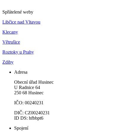
Spřátelené weby
Libčice nad Vltavou
Klecany
Větrušice
Roztoky u Prahy
Zdiby
Adresa
Obecní úřad Husinec
U Radnice 64
250 68 Husinec
IČO: 00240231
DIČ: CZ00240231
ID DS: hfbbpt6
Spojení