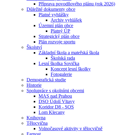
Příprava povodňového plánu (rok 2026)
Důležité dokumenty obce
Platné vyhlášky
Archiv vyhlášek
Územní plán obce
Platný ÚP
Strategický plán obce
Plán rozvoje sportu
Školství
Základní škola a mateřská škola
Školská rada
Lesní školka Sovička
Koncept lesní školky
Fotogalerie
Demografická studie
Historie
Spolupráce s okolními obcemi
MAS nad Prahou
DSO Údolí Vltavy
Koridor D8 - SOS
Lom Klecany
Knihovna
Tělocvična
Volnočasové aktivity v tělocvičně
Farnost