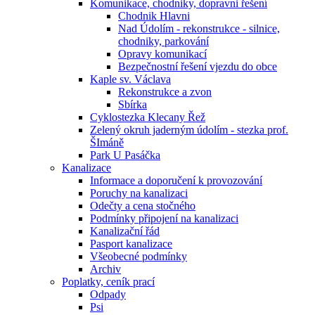
Komunikace, chodniky, dopravni řešení
Chodnik Hlavni
Nad Údolím - rekonstrukce - silnice,
chodniky, parkování
Opravy komunikací
Bezpečnostní řešení vjezdu do obce
Kaple sv. Václava
Rekonstrukce a zvon
Sbírka
Cyklostezka Klecany Řež
Zelený okruh jaderným údolím - stezka prof.
ŠImáně
Park U Pasáčka
Kanalizace
Informace a doporučení k provozování
Poruchy na kanalizaci
Odečty a cena stočného
Podmínky připojení na kanalizaci
Kanalizační řád
Pasport kanalizace
Všeobecné podmínky
Archiv
Poplatky, ceník prací
Odpady
Psi