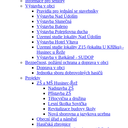
Informace pro seniory
Výstavba v obci
Pravidla pro jednání se stavebníky
Výstavba Nad Údolím
Výstavba Slunečná
Výstavba Baleno
Výstavba Polepšovna ducha
Územní studie lokality Nad Údolím
Výstavba Hotel Vltava
Územní studie lokality Z15 (lokalita U Křížku) -
Husinec u Řeže
Výstavba v Bajkárně - SUDOP
Bezpečnost, požární ochrana a doprava v obci
Doprava v obci
Jednotka sboru dobrovolných hasičů
Projekty
ZŠ a MŠ Husinec-Řež
Nadstavba ZŠ
Přístavba ZŠ
Tělocvična a družina
Lesní školka Sovička
Revitalizace budovy školy
Nová sborovna a jazykova ucebna
Obecní úřad a náměstí
Hasičská zbrojnice