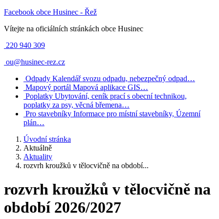
Facebook obce Husinec - Řež
Vítejte na oficiálních stránkách obce Husinec
220 940 309
ou@husinec-rez.cz
Odpady
Kalendář svozu odpadu, nebezpečný odpad…
Mapový portál
Mapová aplikace GIS…
Poplatky
Ubytování, ceník prací s obecní technikou,
poplatky za psy, věcná břemena…
Pro stavebníky
Informace pro místní stavebníky, Územní
plán…
Úvodní stránka
Aktuálně
Aktuality
rozvrh kroužků v tělocvičně na období...
rozvrh kroužků v tělocvičně na
období 2026/2027