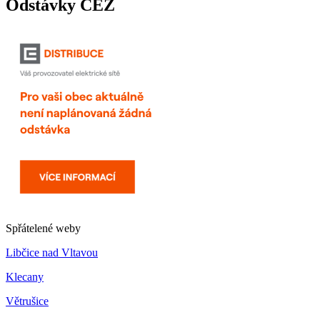
Odstávky ČEZ
Spřátelené weby
Libčice nad Vltavou
Klecany
Větrušice