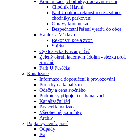
Komunikace, chodniky, dopravni řešení
Chodnik Hlavni
Nad Údolím - rekonstrukce - silnice,
chodniky, parkování
Opravy komunikací
Bezpečnostní řešení vjezdu do obce
Kaple sv. Václava
Rekonstrukce a zvon
Sbírka
Cyklostezka Klecany Řež
Zelený okruh jaderným údolím - stezka prof.
ŠImáně
Park U Pasáčka
Kanalizace
Informace a doporučení k provozování
Poruchy na kanalizaci
Odečty a cena stočného
Podmínky připojení na kanalizaci
Kanalizační řád
Pasport kanalizace
Všeobecné podmínky
Archiv
Poplatky, ceník prací
Odpady
Psi