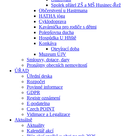
Spolek přátel ZŠ a MŠ Husinec-Řež
Občerstvení u Hastrmana
HATHA jóga
Cyklodoprava
Kavárnička pro rodiče s dětmi
Polepšovna ducha
Hospůdka U Hřiště
Konkáva
Otevírací doba
Muzeum ÚJV
Smlouvy, dotace, dary
Pronájmy obecních nemovitostí
ÚŘAD
Úřední deska
Rozpočet
Povinné informace
GDPR
Registr oznámení
E-podatelna
Czech POINT
Vidimace a Legalizace
Aktuálně
Aktuality
Kalendář akcí