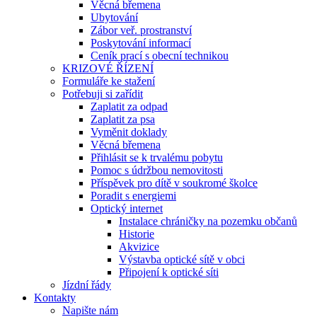
Věcná břemena
Ubytování
Zábor veř. prostranství
Poskytování informací
Ceník prací s obecní technikou
KRIZOVÉ ŘÍZENÍ
Formuláře ke stažení
Potřebuji si zařídit
Zaplatit za odpad
Zaplatit za psa
Vyměnit doklady
Věcná břemena
Přihlásit se k trvalému pobytu
Pomoc s údržbou nemovitosti
Příspěvek pro dítě v soukromé školce
Poradit s energiemi
Optický internet
Instalace chráničky na pozemku občanů
Historie
Akvizice
Výstavba optické sítě v obci
Připojení k optické síti
Jízdní řády
Kontakty
Napište nám