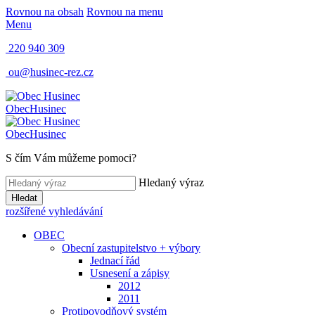
Rovnou na obsah
Rovnou na menu
Menu
220 940 309
ou@husinec-rez.cz
Obec
Husinec
Obec
Husinec
S čím Vám můžeme pomoci?
Hledaný výraz
Hledat
rozšířené vyhledávání
OBEC
Obecní zastupitelstvo + výbory
Jednací řád
Usnesení a zápisy
2012
2011
Protipovodňový systém