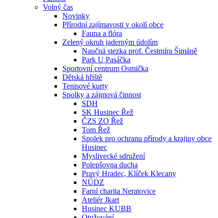
Volný čas
Novinky
Přírodní zajímavosti v okolí obce
Fauna a flóra
Zelený okruh jaderným údolím
Naučná stezka prof. Čestmíra Šimáně
Park U Pasáčka
Sportovní centrum Osmička
Dětská hřiště
Tenisové kurty
Spolky a zájmová činnost
SDH
SK Husinec Řež
ČZS ZO Řež
Tom Řež
Spolek pro ochranu přírody a krajiny obce
Husinec
Myslivecké sdružení
Polepšovna ducha
Pravý Hradec, Klíček Klecany
NÚDZ
Farní charita Neratovice
Ateliér Jkart
Husinec KUBB
Otužování