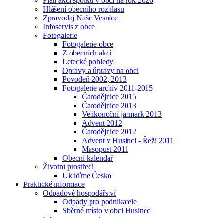
Plán akcí spolků v obci na rok 2026
Hlášení obecního rozhlasu
Zpravodaj Naše Vesnice
Infoservis z obce
Fotogalerie
Fotogalerie obce
Z obecních akcí
Letecké pohledy
Opravy a úpravy na obci
Povodeň 2002, 2013
Fotogalerie archiv 2011-2015
Čarodějnice 2015
Čarodějnice 2013
Velikonoční jarmark 2013
Advent 2012
Čarodějnice 2012
Advent v Husinci - Řeži 2011
Masopust 2011
Obecní kalendář
Životní prostředí
Ukliďme Česko
Praktické informace
Odpadové hospodářství
Odpady pro podnikatele
Sběrné místo v obci Husinec