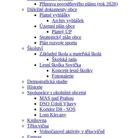
Příprava povodňového plánu (rok 2026)
Důležité dokumenty obce
Platné vyhlášky
Archiv vyhlášek
Územní plán obce
Platný ÚP
Strategický plán obce
Plán rozvoje sportu
Školství
Základní škola a mateřská škola
Školská rada
Lesní školka Sovička
Koncept lesní školky
Fotogalerie
Demografická studie
Historie
Spolupráce s okolními obcemi
MAS nad Prahou
DSO Údolí Vltavy
Koridor D8 - SOS
Lom Klecany
Knihovna
Tělocvična
Volnočasové aktivity v tělocvičně
Farnost