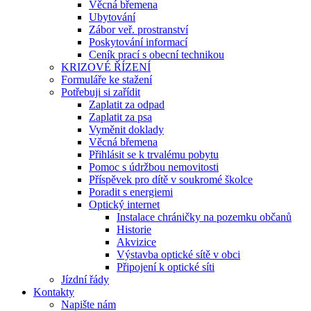
Věcná břemena
Ubytování
Zábor veř. prostranství
Poskytování informací
Ceník prací s obecní technikou
KRIZOVÉ ŘÍZENÍ
Formuláře ke stažení
Potřebuji si zařídit
Zaplatit za odpad
Zaplatit za psa
Vyměnit doklady
Věcná břemena
Přihlásit se k trvalému pobytu
Pomoc s údržbou nemovitosti
Příspěvek pro dítě v soukromé školce
Poradit s energiemi
Optický internet
Instalace chráničky na pozemku občanů
Historie
Akvizice
Výstavba optické sítě v obci
Připojení k optické síti
Jízdní řády
Kontakty
Napište nám