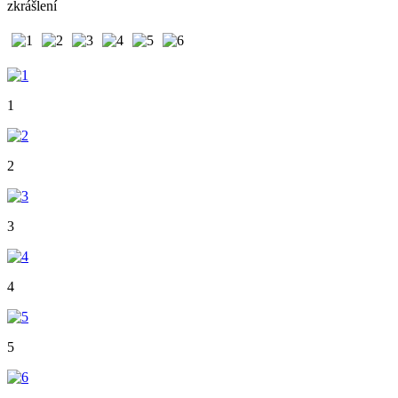
zkrášlení
1
2
3
4
5