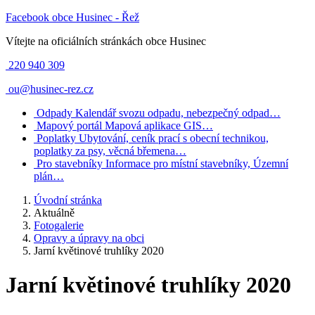
Facebook obce Husinec - Řež
Vítejte na oficiálních stránkách obce Husinec
220 940 309
ou@husinec-rez.cz
Odpady
Kalendář svozu odpadu, nebezpečný odpad…
Mapový portál
Mapová aplikace GIS…
Poplatky
Ubytování, ceník prací s obecní technikou,
poplatky za psy, věcná břemena…
Pro stavebníky
Informace pro místní stavebníky, Územní
plán…
Úvodní stránka
Aktuálně
Fotogalerie
Opravy a úpravy na obci
Jarní květinové truhlíky 2020
Jarní květinové truhlíky 2020