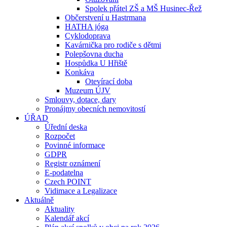
Spolek přátel ZŠ a MŠ Husinec-Řež
Občerstvení u Hastrmana
HATHA jóga
Cyklodoprava
Kavárnička pro rodiče s dětmi
Polepšovna ducha
Hospůdka U Hřiště
Konkáva
Otevírací doba
Muzeum ÚJV
Smlouvy, dotace, dary
Pronájmy obecních nemovitostí
ÚŘAD
Úřední deska
Rozpočet
Povinné informace
GDPR
Registr oznámení
E-podatelna
Czech POINT
Vidimace a Legalizace
Aktuálně
Aktuality
Kalendář akcí