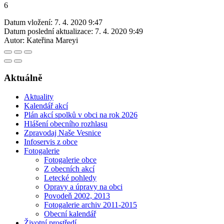
6
Datum vložení:
7. 4. 2020 9:47
Datum poslední aktualizace:
7. 4. 2020 9:49
Autor:
Kateřina Mareyi
Aktuálně
Aktuality
Kalendář akcí
Plán akcí spolků v obci na rok 2026
Hlášení obecního rozhlasu
Zpravodaj Naše Vesnice
Infoservis z obce
Fotogalerie
Fotogalerie obce
Z obecních akcí
Letecké pohledy
Opravy a úpravy na obci
Povodeň 2002, 2013
Fotogalerie archiv 2011-2015
Obecní kalendář
Životní prostředí