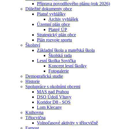
Příprava povodňového plánu (rok 2026)
Důležité dokumenty obce
Platné vyhlášky
Archiv vyhlášek
Územní plán obce
Platný ÚP
Strategický plán obce
Plán rozvoje sportu
Školství
Základní škola a mateřská škola
Školská rada
Lesní školka Sovička
Koncept lesní školky
Fotogalerie
Demografická studie
Historie
Spolupráce s okolními obcemi
MAS nad Prahou
DSO Údolí Vltavy
Koridor D8 - SOS
Lom Klecany
Knihovna
Tělocvična
Volnočasové aktivity v tělocvičně
Farnost