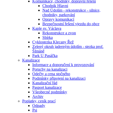
Komunikace, chodniky, dopravni řešení
Chodnik Hlavni
Nad Údolím - rekonstrukce - silnice,
chodniky, parkování
Opravy komunikací
Bezpečnostní řešení vjezdu do obce
Kaple sv. Václava
Rekonstrukce a zvon
Sbírka
Cyklostezka Klecany Řež
Zelený okruh jaderným údolím - stezka prof.
ŠImáně
Park U Pasáčka
Kanalizace
Informace a doporučení k provozování
Poruchy na kanalizaci
Odečty a cena stočného
Podmínky připojení na kanalizaci
Kanalizační řád
Pasport kanalizace
Všeobecné podmínky
Archiv
Poplatky, ceník prací
Odpady
Psi