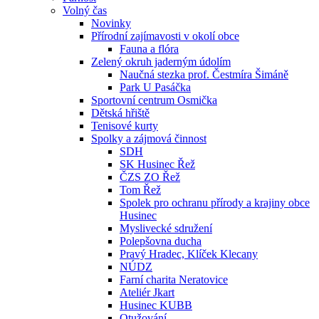
Volný čas
Novinky
Přírodní zajímavosti v okolí obce
Fauna a flóra
Zelený okruh jaderným údolím
Naučná stezka prof. Čestmíra Šimáně
Park U Pasáčka
Sportovní centrum Osmička
Dětská hřiště
Tenisové kurty
Spolky a zájmová činnost
SDH
SK Husinec Řež
ČZS ZO Řež
Tom Řež
Spolek pro ochranu přírody a krajiny obce
Husinec
Myslivecké sdružení
Polepšovna ducha
Pravý Hradec, Klíček Klecany
NÚDZ
Farní charita Neratovice
Ateliér Jkart
Husinec KUBB
Otužování