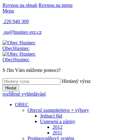
Rovnou na obsah
Rovnou na menu
Menu
220 940 309
ou@husinec-rez.cz
Obec
Husinec
Obec
Husinec
S čím Vám můžeme pomoci?
Hledaný výraz
Hledat
rozšířené vyhledávání
OBEC
Obecní zastupitelstvo + výbory
Jednací řád
Usnesení a zápisy
2012
2011
Protipovodňový systém