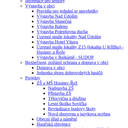
Informace pro seniory
Výstavba v obci
Pravidla pro jednání se stavebníky
Výstavba Nad Údolím
Výstavba Slunečná
Výstavba Baleno
Výstavba Polepšovna ducha
Územní studie lokality Nad Údolím
Výstavba Hotel Vltava
Územní studie lokality Z15 (lokalita U Křížku) -
Husinec u Řeže
Výstavba v Bajkárně - SUDOP
Bezpečnost, požární ochrana a doprava v obci
Doprava v obci
Jednotka sboru dobrovolných hasičů
Projekty
ZŠ a MŠ Husinec-Řež
Nadstavba ZŠ
Přístavba ZŠ
Tělocvična a družina
Lesní školka Sovička
Revitalizace budovy školy
Nová sborovna a jazykova ucebna
Obecní úřad a náměstí
Hasičská zbrojnice