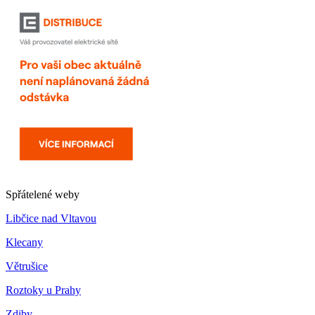
Spřátelené weby
Libčice nad Vltavou
Klecany
Větrušice
Roztoky u Prahy
Zdiby